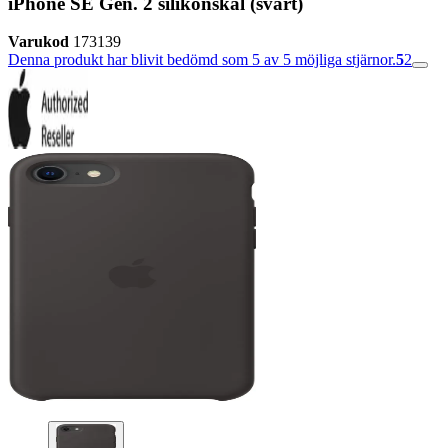
iPhone SE Gen. 2 silikonskal (svart)
Varukod
173139
Denna produkt har blivit bedömd som 5 av 5 möjliga stjärnor.
5
2