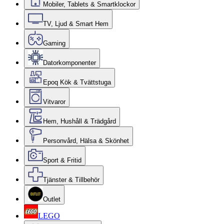
Mobiler, Tablets & Smartklockor
TV, Ljud & Smart Hem
Gaming
Datorkomponenter
Epoq Kök & Tvättstuga
Vitvaror
Hem, Hushåll & Trädgård
Personvård, Hälsa & Skönhet
Sport & Fritid
Tjänster & Tillbehör
Outlet
LEGO