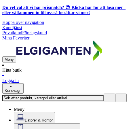
Du vet väl att vi har prismatch? 😍
Klicka här för att läsa mer
-
eller välkommen in till oss så berättar vi mer!
Hoppa över navigation
Kundtjänst
Privatkund
Företagskund
Mina Favoriter
Meny
Hitta butik
Logga in
Kundvagn
Meny
Datorer & Kontor