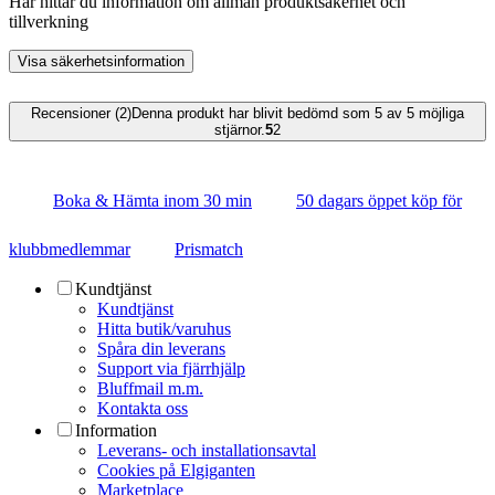
Här hittar du information om allmän produktsäkerhet och
tillverkning
Visa säkerhetsinformation
Recensioner (2)
Denna produkt har blivit bedömd som 5 av 5 möjliga
stjärnor.
5
2
Boka & Hämta inom 30 min
50 dagars öppet köp för
klubbmedlemmar
Prismatch
Kundtjänst
Kundtjänst
Hitta butik/varuhus
Spåra din leverans
Support via fjärrhjälp
Bluffmail m.m.
Kontakta oss
Information
Leverans- och installationsavtal
Cookies på Elgiganten
Marketplace