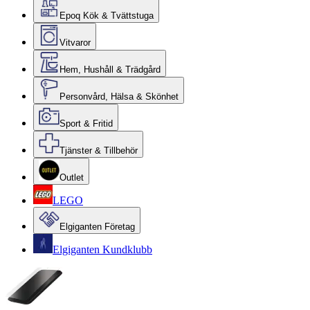
Epoq Kök & Tvättstuga
Vitvaror
Hem, Hushåll & Trädgård
Personvård, Hälsa & Skönhet
Sport & Fritid
Tjänster & Tillbehör
Outlet
LEGO
Elgiganten Företag
Elgiganten Kundklubb