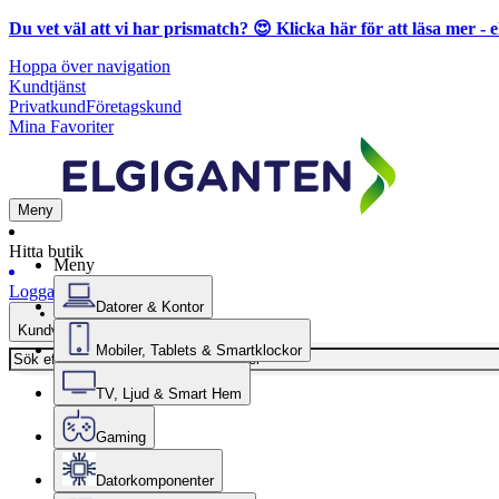
Du vet väl att vi har prismatch? 😍
Klicka här för att läsa mer
- e
Hoppa över navigation
Kundtjänst
Privatkund
Företagskund
Mina Favoriter
Meny
Hitta butik
Meny
Logga in
Datorer & Kontor
Kundvagn
Mobiler, Tablets & Smartklockor
TV, Ljud & Smart Hem
Gaming
Datorkomponenter