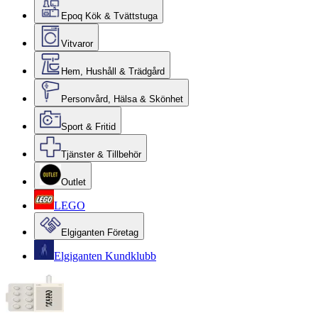
Epoq Kök & Tvättstuga
Vitvaror
Hem, Hushåll & Trädgård
Personvård, Hälsa & Skönhet
Sport & Fritid
Tjänster & Tillbehör
Outlet
LEGO
Elgiganten Företag
Elgiganten Kundklubb