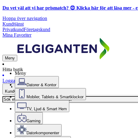
Du vet väl att vi har prismatch? 😍
Klicka här för att läsa mer
- e
Hoppa över navigation
Kundtjänst
Privatkund
Företagskund
Mina Favoriter
Meny
Hitta butik
Meny
Logga in
Datorer & Kontor
Kundvagn
Mobiler, Tablets & Smartklockor
TV, Ljud & Smart Hem
Gaming
Datorkomponenter