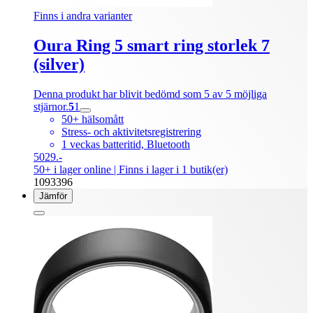
Finns i andra varianter
Oura Ring 5 smart ring storlek 7
(silver)
Denna produkt har blivit bedömd som 5 av 5 möjliga
stjärnor.
5
1
50+ hälsomått
Stress- och aktivitetsregistrering
1 veckas batteritid, Bluetooth
5029.-
50+ i lager online
| Finns i lager i 1 butik(er)
1093396
Jämför