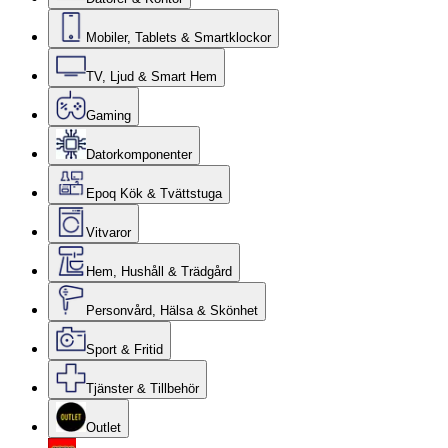
Mobiler, Tablets & Smartklockor
TV, Ljud & Smart Hem
Gaming
Datorkomponenter
Epoq Kök & Tvättstuga
Vitvaror
Hem, Hushåll & Trädgård
Personvård, Hälsa & Skönhet
Sport & Fritid
Tjänster & Tillbehör
Outlet