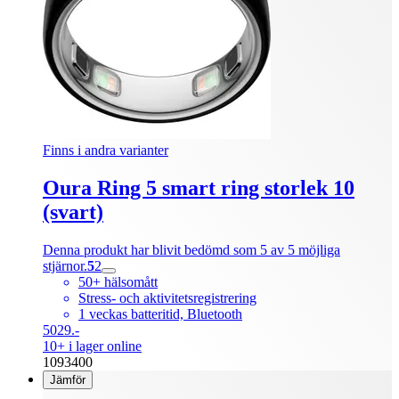
Finns i andra varianter
Oura Ring 5 smart ring storlek 10
(svart)
Denna produkt har blivit bedömd som 5 av 5 möjliga
stjärnor.
5
2
50+ hälsomått
Stress- och aktivitetsregistrering
1 veckas batteritid, Bluetooth
5029.-
10+ i lager online
1093400
Jämför