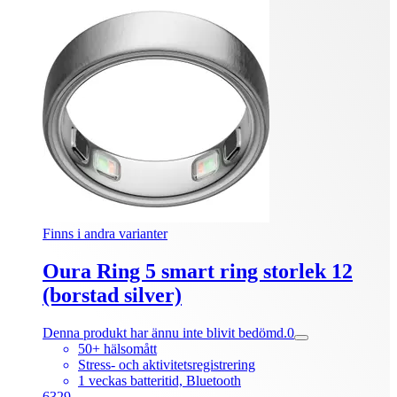
Finns i andra varianter
Oura Ring 5 smart ring storlek 12
(borstad silver)
Denna produkt har ännu inte blivit bedömd.
0
50+ hälsomått
Stress- och aktivitetsregistrering
1 veckas batteritid, Bluetooth
6329.-