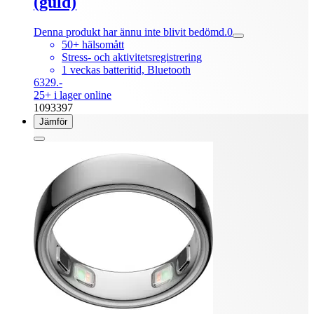
(guld)
Denna produkt har ännu inte blivit bedömd.
0
50+ hälsomått
Stress- och aktivitetsregistrering
1 veckas batteritid, Bluetooth
6329.-
25+ i lager online
1093397
Jämför