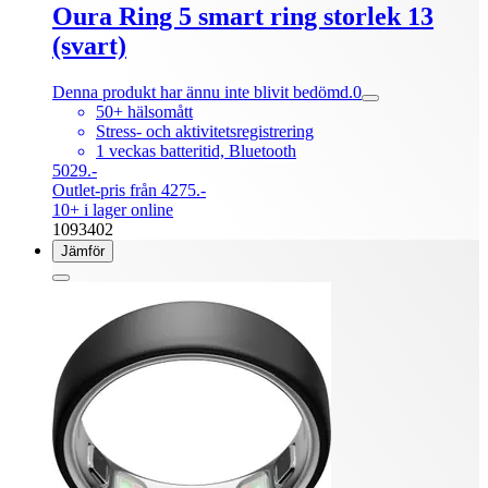
Oura Ring 5 smart ring storlek 13
(svart)
Denna produkt har ännu inte blivit bedömd.
0
50+ hälsomått
Stress- och aktivitetsregistrering
1 veckas batteritid, Bluetooth
5029.-
Outlet-pris från 4275.-
10+ i lager online
1093402
Jämför