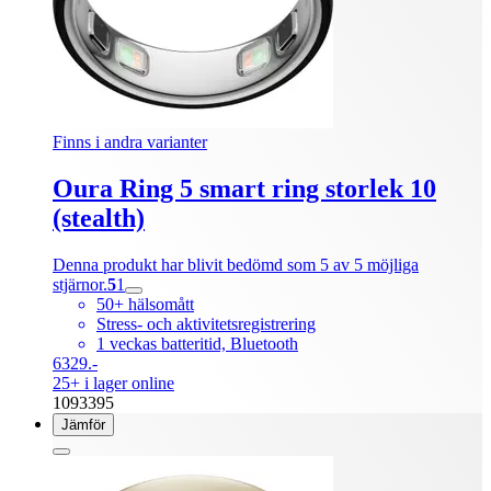
Finns i andra varianter
Oura Ring 5 smart ring storlek 10
(stealth)
Denna produkt har blivit bedömd som 5 av 5 möjliga
stjärnor.
5
1
50+ hälsomått
Stress- och aktivitetsregistrering
1 veckas batteritid, Bluetooth
6329.-
25+ i lager online
1093395
Jämför