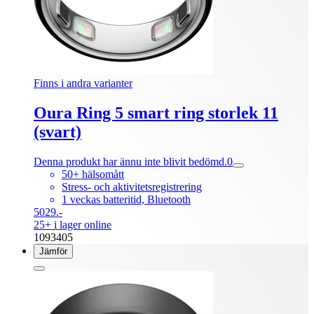
Finns i andra varianter
Oura Ring 5 smart ring storlek 11
(svart)
Denna produkt har ännu inte blivit bedömd.
0
50+ hälsomått
Stress- och aktivitetsregistrering
1 veckas batteritid, Bluetooth
5029.-
25+ i lager online
1093405
Jämför