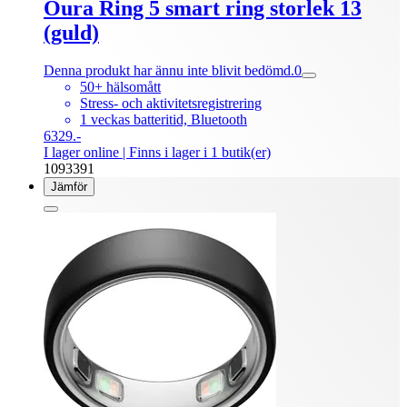
Oura Ring 5 smart ring storlek 13
(guld)
Denna produkt har ännu inte blivit bedömd.
0
50+ hälsomått
Stress- och aktivitetsregistrering
1 veckas batteritid, Bluetooth
6329.-
I lager online
| Finns i lager i 1 butik(er)
1093391
Jämför