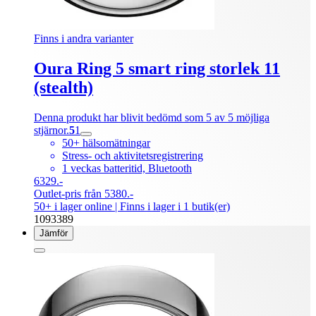
Finns i andra varianter
Oura Ring 5 smart ring storlek 11
(stealth)
Denna produkt har blivit bedömd som 5 av 5 möjliga
stjärnor.
5
1
50+ hälsomätningar
Stress- och aktivitetsregistrering
1 veckas batteritid, Bluetooth
6329.-
Outlet-pris från 5380.-
50+ i lager online
| Finns i lager i 1 butik(er)
1093389
Jämför