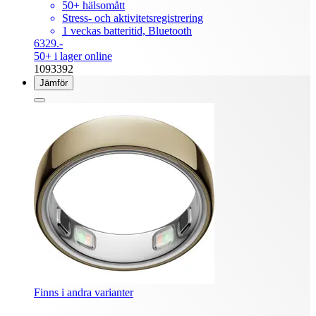
50+ hälsomått
Stress- och aktivitetsregistrering
1 veckas batteritid, Bluetooth
6329.-
50+ i lager online
1093392
Jämför
Finns i andra varianter