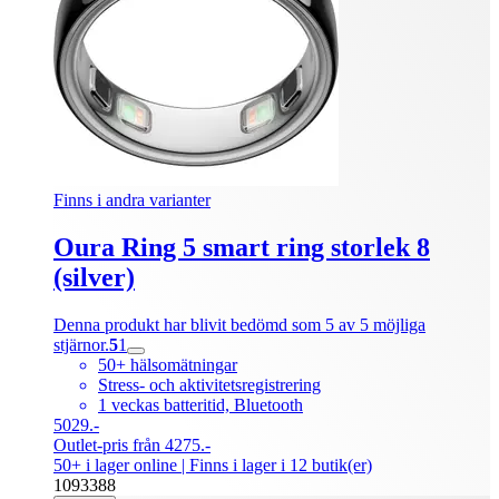
Finns i andra varianter
Oura Ring 5 smart ring storlek 8
(silver)
Denna produkt har blivit bedömd som 5 av 5 möjliga
stjärnor.
5
1
50+ hälsomätningar
Stress- och aktivitetsregistrering
1 veckas batteritid, Bluetooth
5029.-
Outlet-pris från 4275.-
50+ i lager online
| Finns i lager i 12 butik(er)
1093388