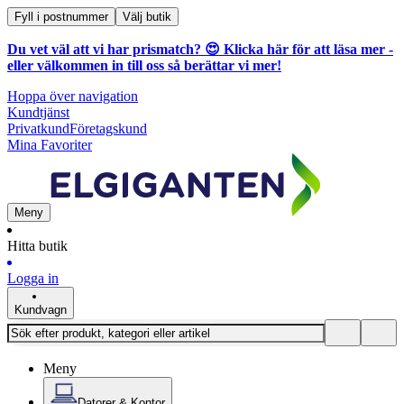
Fyll i postnummer
Välj butik
Du vet väl att vi har prismatch? 😍
Klicka här för att läsa mer
-
eller välkommen in till oss så berättar vi mer!
Hoppa över navigation
Kundtjänst
Privatkund
Företagskund
Mina Favoriter
Meny
Hitta butik
Logga in
Kundvagn
Meny
Datorer & Kontor