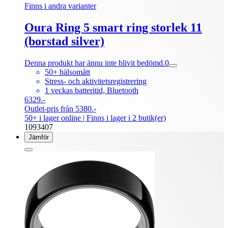
Finns i andra varianter
Oura Ring 5 smart ring storlek 11
(borstad silver)
Denna produkt har ännu inte blivit bedömd.
0
50+ hälsomått
Stress- och aktivitetsregistrering
1 veckas batteritid, Bluetooth
6329.-
Outlet-pris från 5380.-
50+ i lager online
| Finns i lager i 2 butik(er)
1093407
Jämför