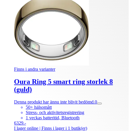
Finns i andra varianter
Oura Ring 5 smart ring storlek 8
(guld)
Denna produkt har ännu inte blivit bedömd.
0
50+ hälsomått
Stress- och aktivitetsregistrering
1 veckas batteritid, Bluetooth
6329.-
I lager online
| Finns i lager i 1 butik(er)