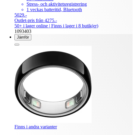
Stress- och aktivitetsregistrering
1 veckas batteritid, Bluetooth
5029.-
Outlet-pris från 4275.-
50+ i lager online
| Finns i lager i 8 butik(er)
1093403
Jämför
Finns i andra varianter