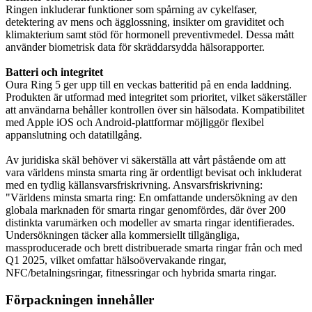
Ringen inkluderar funktioner som spårning av cykelfaser,
detektering av mens och ägglossning, insikter om graviditet och
klimakterium samt stöd för hormonell preventivmedel. Dessa mått
använder biometrisk data för skräddarsydda hälsorapporter.
Batteri och integritet
Oura Ring 5 ger upp till en veckas batteritid på en enda laddning.
Produkten är utformad med integritet som prioritet, vilket säkerställer
att användarna behåller kontrollen över sin hälsodata. Kompatibilitet
med Apple iOS och Android-plattformar möjliggör flexibel
appanslutning och datatillgång.
Av juridiska skäl behöver vi säkerställa att vårt påstående om att
vara världens minsta smarta ring är ordentligt bevisat och inkluderat
med en tydlig källansvarsfriskrivning. Ansvarsfriskrivning:
"Världens minsta smarta ring: En omfattande undersökning av den
globala marknaden för smarta ringar genomfördes, där över 200
distinkta varumärken och modeller av smarta ringar identifierades.
Undersökningen täcker alla kommersiellt tillgängliga,
massproducerade och brett distribuerade smarta ringar från och med
Q1 2025, vilket omfattar hälsoövervakande ringar,
NFC/betalningsringar, fitnessringar och hybrida smarta ringar.
Förpackningen innehåller