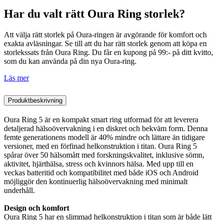
Har du valt rätt Oura Ring storlek?
Att välja rätt storlek på Oura-ringen är avgörande för komfort och
exakta avläsningar. Se till att du har rätt storlek genom att köpa en
storlekssats från Oura Ring. Du får en kupong på 99:- på ditt kvitto,
som du kan använda på din nya Oura-ring.
Läs mer
Produktbeskrivning
Oura Ring 5 är en kompakt smart ring utformad för att leverera
detaljerad hälsoövervakning i en diskret och bekväm form. Denna
femte generationens modell är 40% mindre och lättare än tidigare
versioner, med en förfinad helkonstruktion i titan. Oura Ring 5
spårar över 50 hälsomått med forskningskvalitet, inklusive sömn,
aktivitet, hjärthälsa, stress och kvinnors hälsa. Med upp till en
veckas batteritid och kompatibilitet med både iOS och Android
möjliggör den kontinuerlig hälsoövervakning med minimalt
underhåll.
Design och komfort
Oura Ring 5 har en slimmad helkonstruktion i titan som är både lätt