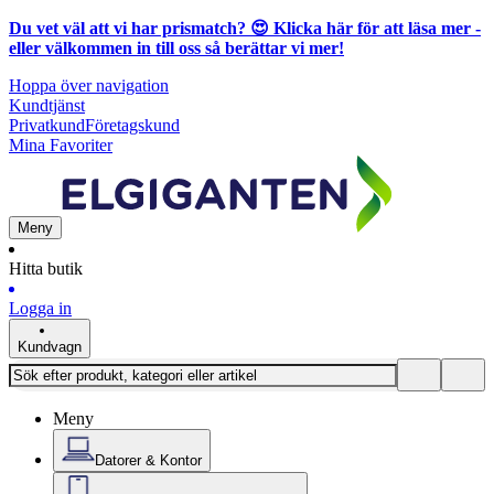
Du vet väl att vi har prismatch? 😍
Klicka här för att läsa mer
-
eller välkommen in till oss så berättar vi mer!
Hoppa över navigation
Kundtjänst
Privatkund
Företagskund
Mina Favoriter
Meny
Hitta butik
Logga in
Kundvagn
Meny
Datorer & Kontor