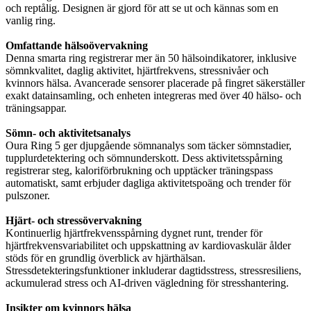
och reptålig. Designen är gjord för att se ut och kännas som en
vanlig ring.
Omfattande hälsoövervakning
Denna smarta ring registrerar mer än 50 hälsoindikatorer, inklusive
sömnkvalitet, daglig aktivitet, hjärtfrekvens, stressnivåer och
kvinnors hälsa. Avancerade sensorer placerade på fingret säkerställer
exakt datainsamling, och enheten integreras med över 40 hälso- och
träningsappar.
Sömn- och aktivitetsanalys
Oura Ring 5 ger djupgående sömnanalys som täcker sömnstadier,
tupplurdetektering och sömnunderskott. Dess aktivitetsspårning
registrerar steg, kaloriförbrukning och upptäcker träningspass
automatiskt, samt erbjuder dagliga aktivitetspoäng och trender för
pulszoner.
Hjärt- och stressövervakning
Kontinuerlig hjärtfrekvensspårning dygnet runt, trender för
hjärtfrekvensvariabilitet och uppskattning av kardiovaskulär ålder
stöds för en grundlig överblick av hjärthälsan.
Stressdetekteringsfunktioner inkluderar dagtidsstress, stressresiliens,
ackumulerad stress och AI-driven vägledning för stresshantering.
Insikter om kvinnors hälsa