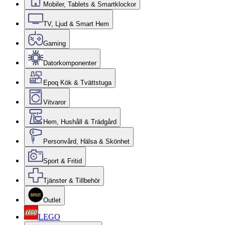
Mobiler, Tablets & Smartklockor
TV, Ljud & Smart Hem
Gaming
Datorkomponenter
Epoq Kök & Tvättstuga
Vitvaror
Hem, Hushåll & Trädgård
Personvård, Hälsa & Skönhet
Sport & Fritid
Tjänster & Tillbehör
Outlet
LEGO