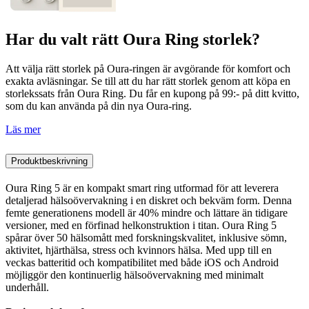
Har du valt rätt Oura Ring storlek?
Att välja rätt storlek på Oura-ringen är avgörande för komfort och
exakta avläsningar. Se till att du har rätt storlek genom att köpa en
storlekssats från Oura Ring. Du får en kupong på 99:- på ditt kvitto,
som du kan använda på din nya Oura-ring.
Läs mer
Produktbeskrivning
Oura Ring 5 är en kompakt smart ring utformad för att leverera
detaljerad hälsoövervakning i en diskret och bekväm form. Denna
femte generationens modell är 40% mindre och lättare än tidigare
versioner, med en förfinad helkonstruktion i titan. Oura Ring 5
spårar över 50 hälsomått med forskningskvalitet, inklusive sömn,
aktivitet, hjärthälsa, stress och kvinnors hälsa. Med upp till en
veckas batteritid och kompatibilitet med både iOS och Android
möjliggör den kontinuerlig hälsoövervakning med minimalt
underhåll.