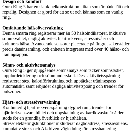
Design och komfort
Oura Ring 5 har en slank helkonstruktion i titan som är både lätt och
reptålig. Designen är gjord för att se ut och kännas som en vanlig
ring.
Omfattande hälsoövervakning
Denna smarta ring registrerar mer än 50 hälsoindikatorer, inklusive
sömnkvalitet, daglig aktivitet, hjärtfrekvens, stressnivåer och
kvinnors hälsa. Avancerade sensorer placerade på fingret säkerställer
precis datainsamling, och enheten integreras med över 40 hälso- och
träningsappar.
Sömn- och aktivitetsanalys
Oura Ring 5 ger djupgående sömnanalys som täcker sömnstadier,
tupplurdetektering och sömnunderskott. Dess aktivitetsspårning
registrerar steg, kaloriförbrukning och upptäcker träningspass
automatiskt, samt erbjuder dagliga aktivitetspoäng och trender för
pulszoner.
Hjärt- och stressövervakning
Kontinuerlig hjärtfrekvensspårning dygnet runt, trender för
hjärtfrekvensvariabilitet och uppskattning av kardiovaskulär ålder
stöds för en grundlig överblick av hjärthälsan.
Stressdetekteringsfunktioner inkluderar dagtidsstress, stressresiliens,
kumulativ stress och AI-driven vägledning för stresshantering.