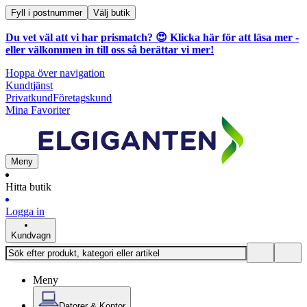
Fyll i postnummer
Välj butik
Du vet väl att vi har prismatch? 😍
Klicka här för att läsa mer
-
eller välkommen in till oss så berättar vi mer!
Hoppa över navigation
Kundtjänst
Privatkund
Företagskund
Mina Favoriter
Meny
Hitta butik
Logga in
Kundvagn
Meny
Datorer & Kontor