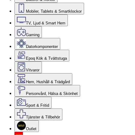
Mobiler, Tablets & Smartklockor
TV, Ljud & Smart Hem
Gaming
Datorkomponenter
Epoq Kök & Tvättstuga
Vitvaror
Hem, Hushåll & Trädgård
Personvård, Hälsa & Skönhet
Sport & Fritid
Tjänster & Tillbehör
Outlet