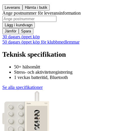
Leverans
Hämta i butik
Ange postnummer för leveransinformation
Lägg i kundvagn
Jämför
Spara
30 dagars öppet köp
50 dagars öppet köp för klubbmedlemmar
Teknisk specifikation
50+ hälsomått
Stress- och aktivitetsregistrering
1 veckas batteritid, Bluetooth
Se alla specifikationer