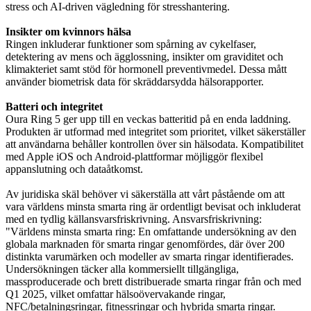
stress och AI-driven vägledning för stresshantering.
Insikter om kvinnors hälsa
Ringen inkluderar funktioner som spårning av cykelfaser,
detektering av mens och ägglossning, insikter om graviditet och
klimakteriet samt stöd för hormonell preventivmedel. Dessa mått
använder biometrisk data för skräddarsydda hälsorapporter.
Batteri och integritet
Oura Ring 5 ger upp till en veckas batteritid på en enda laddning.
Produkten är utformad med integritet som prioritet, vilket säkerställer
att användarna behåller kontrollen över sin hälsodata. Kompatibilitet
med Apple iOS och Android-plattformar möjliggör flexibel
appanslutning och dataåtkomst.
Av juridiska skäl behöver vi säkerställa att vårt påstående om att
vara världens minsta smarta ring är ordentligt bevisat och inkluderat
med en tydlig källansvarsfriskrivning. Ansvarsfriskrivning:
"Världens minsta smarta ring: En omfattande undersökning av den
globala marknaden för smarta ringar genomfördes, där över 200
distinkta varumärken och modeller av smarta ringar identifierades.
Undersökningen täcker alla kommersiellt tillgängliga,
massproducerade och brett distribuerade smarta ringar från och med
Q1 2025, vilket omfattar hälsoövervakande ringar,
NFC/betalningsringar, fitnessringar och hybrida smarta ringar.