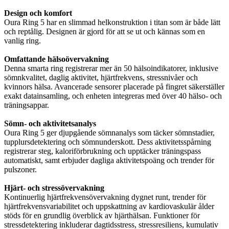
Design och komfort
Oura Ring 5 har en slimmad helkonstruktion i titan som är både lätt
och reptålig. Designen är gjord för att se ut och kännas som en
vanlig ring.
Omfattande hälsoövervakning
Denna smarta ring registrerar mer än 50 hälsoindikatorer, inklusive
sömnkvalitet, daglig aktivitet, hjärtfrekvens, stressnivåer och
kvinnors hälsa. Avancerade sensorer placerade på fingret säkerställer
exakt datainsamling, och enheten integreras med över 40 hälso- och
träningsappar.
Sömn- och aktivitetsanalys
Oura Ring 5 ger djupgående sömnanalys som täcker sömnstadier,
tupplursdetektering och sömnunderskott. Dess aktivitetsspårning
registrerar steg, kaloriförbrukning och upptäcker träningspass
automatiskt, samt erbjuder dagliga aktivitetspoäng och trender för
pulszoner.
Hjärt- och stressövervakning
Kontinuerlig hjärtfrekvensövervakning dygnet runt, trender för
hjärtfrekvensvariabilitet och uppskattning av kardiovaskulär ålder
stöds för en grundlig överblick av hjärthälsan. Funktioner för
stressdetektering inkluderar dagtidsstress, stressresiliens, kumulativ