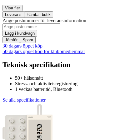
Visa fler
Leverans
Hämta i butik
Ange postnummer för leveransinformation
Lägg i kundvagn
Jämför
Spara
30 dagars öppet köp
50 dagars öppet köp för klubbmedlemmar
Teknisk specifikation
50+ hälsomått
Stress- och aktivitetsregistrering
1 veckas batteritid, Bluetooth
Se alla specifikationer