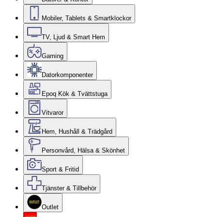
Mobiler, Tablets & Smartklockor
TV, Ljud & Smart Hem
Gaming
Datorkomponenter
Epoq Kök & Tvättstuga
Vitvaror
Hem, Hushåll & Trädgård
Personvård, Hälsa & Skönhet
Sport & Fritid
Tjänster & Tillbehör
Outlet