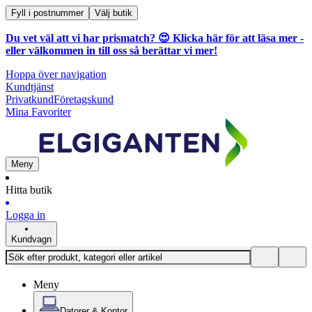
Fyll i postnummer
Välj butik
Du vet väl att vi har prismatch? 😍
Klicka här för att läsa mer
-
eller välkommen in till oss så berättar vi mer!
Hoppa över navigation
Kundtjänst
Privatkund
Företagskund
Mina Favoriter
Meny
Hitta butik
Logga in
Kundvagn
Meny
Datorer & Kontor