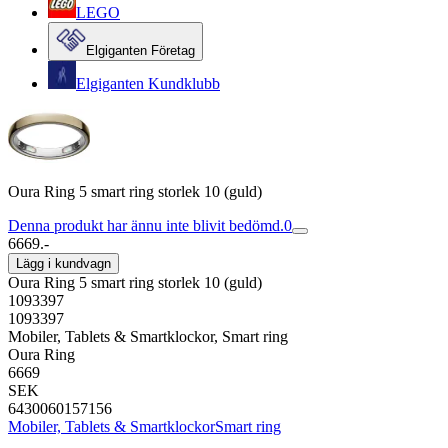
LEGO
Elgiganten Företag
Elgiganten Kundklubb
Oura Ring 5 smart ring storlek 10 (guld)
Denna produkt har ännu inte blivit bedömd.
0
6669.-
Lägg i kundvagn
Oura Ring 5 smart ring storlek 10 (guld)
1093397
1093397
Mobiler, Tablets & Smartklockor, Smart ring
Oura Ring
6669
SEK
6430060157156
Mobiler, Tablets & Smartklockor
Smart ring