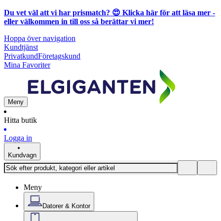
Du vet väl att vi har prismatch? 😍
Klicka här för att läsa mer
-
eller välkommen in till oss så berättar vi mer!
Hoppa över navigation
Kundtjänst
Privatkund
Företagskund
Mina Favoriter
Meny
Hitta butik
Logga in
Kundvagn
Meny
Datorer & Kontor