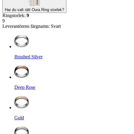
Har du valt rätt Oura Ring storlek?
Ringstorlek
:
9
9
Leverantörens färgnamn
:
Svart
Brushed Silver
Deep Rose
Guld