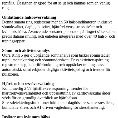
reptålig. Designen är gjord för att se ut och kännas som en vanlig
ring.
Omfattande hälsoövervakning
Denna smarta ring registrerar mer än 50 hälsoindikatorer, inklusive
sömnkvalitet, daglig aktivitet, hjärtfrekvens, stressnivåer och
kvinnors hälsa. Avancerade sensorer placerade på fingret säkerställer
precis datainsamling, och enheten integreras med över 40 hälso- och
träningsappar.
Sömn- och aktivitetsanalys
Oura Ring 5 ger djupgående sömnanalys som täcker sömnstadier,
tupplursdetektering och sömnunderskott. Dess aktivitetsspårning
registrerar steg, kaloriförbrukning och upptäcker träningspass
automatiskt, samt erbjuder dagliga aktivitetspoäng och trender för
pulszoner.
Hjärt- och stressövervakning
Kontinuerlig 24/7 hjärtfrekvensspårning, trender för
hjärtfrekvensvariabilitet och uppskattning av kardiovaskulär ålder
stöds för en grundlig överblick av hjärthälsan.
Stressdetekteringsfunktioner inkluderar dagtidsstress, stressresiliens,
kumulativ stress och AI-driven vägledning för stresshantering.
Insikter om kvinnors hälsa