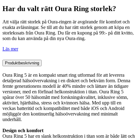
Har du valt rätt Oura Ring storlek?
Att välja rätt storlek på Oura-ringen är avgörande för komfort och
exakta avläsningar. Se till att du har rätt storlek genom att köpa en
storlekssats från Oura Ring. Du får en kupong på 99:- på ditt kvitto,
som du kan använda på din nya Oura-ring.
Läs mer
Produktbeskrivning
Oura Ring 5 är en kompakt smart ring utformad för att leverera
detaljerad hälsoövervakning i en diskret och bekväm form. Denna
femte generationens modell är 40% mindre och lättare än tidigare
versioner, med en förfinad helkonstruktion i titan. Oura Ring 5
spårar över 50 hälsomått med forskningskvalitet, inklusive sömn,
aktivitet, hjärthälsa, stress och kvinnors hälsa. Med upp till en
veckas batteritid och kompatibilitet med både iOS och Android
möjliggör den kontinuerlig hälsoövervakning med minimalt
underhåll.
Design och komfort
Oura Ring 5 har en slank helkonstruktion i titan som är både lätt och