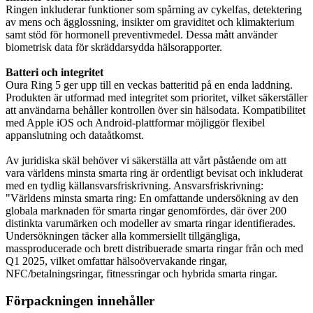
Ringen inkluderar funktioner som spårning av cykelfas, detektering
av mens och ägglossning, insikter om graviditet och klimakterium
samt stöd för hormonell preventivmedel. Dessa mått använder
biometrisk data för skräddarsydda hälsorapporter.
Batteri och integritet
Oura Ring 5 ger upp till en veckas batteritid på en enda laddning.
Produkten är utformad med integritet som prioritet, vilket säkerställer
att användarna behåller kontrollen över sin hälsodata. Kompatibilitet
med Apple iOS och Android-plattformar möjliggör flexibel
appanslutning och dataåtkomst.
Av juridiska skäl behöver vi säkerställa att vårt påstående om att
vara världens minsta smarta ring är ordentligt bevisat och inkluderat
med en tydlig källansvarsfriskrivning. Ansvarsfriskrivning:
"Världens minsta smarta ring: En omfattande undersökning av den
globala marknaden för smarta ringar genomfördes, där över 200
distinkta varumärken och modeller av smarta ringar identifierades.
Undersökningen täcker alla kommersiellt tillgängliga,
massproducerade och brett distribuerade smarta ringar från och med
Q1 2025, vilket omfattar hälsoövervakande ringar,
NFC/betalningsringar, fitnessringar och hybrida smarta ringar.
Förpackningen innehåller