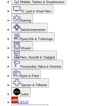
Mobiler, Tablets & Smartklockor
TV, Ljud & Smart Hem
Gaming
Datorkomponenter
Epoq Kök & Tvättstuga
Vitvaror
Hem, Hushåll & Trädgård
Personvård, Hälsa & Skönhet
Sport & Fritid
Tjänster & Tillbehör
Outlet
LEGO