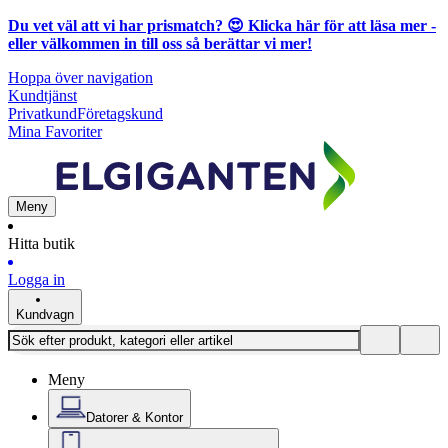
Du vet väl att vi har prismatch? 😍
Klicka här för att läsa mer
-
eller välkommen in till oss så berättar vi mer!
Hoppa över navigation
Kundtjänst
Privatkund
Företagskund
Mina Favoriter
Meny
Hitta butik
Logga in
Kundvagn
Meny
Datorer & Kontor