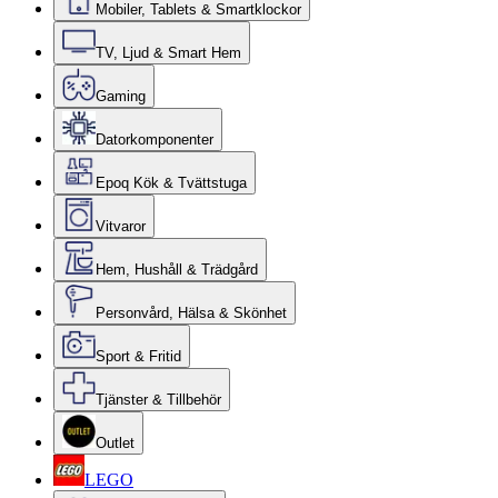
Mobiler, Tablets & Smartklockor
TV, Ljud & Smart Hem
Gaming
Datorkomponenter
Epoq Kök & Tvättstuga
Vitvaror
Hem, Hushåll & Trädgård
Personvård, Hälsa & Skönhet
Sport & Fritid
Tjänster & Tillbehör
Outlet
LEGO