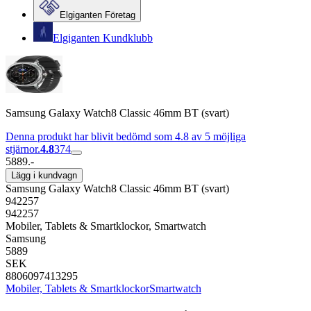
Elgiganten Företag
Elgiganten Kundklubb
Samsung Galaxy Watch8 Classic 46mm BT (svart)
Denna produkt har blivit bedömd som 4.8 av 5 möjliga
stjärnor.
4.8
374
5889.-
Lägg i kundvagn
Samsung Galaxy Watch8 Classic 46mm BT (svart)
942257
942257
Mobiler, Tablets & Smartklockor, Smartwatch
Samsung
5889
SEK
8806097413295
Mobiler, Tablets & Smartklockor
Smartwatch