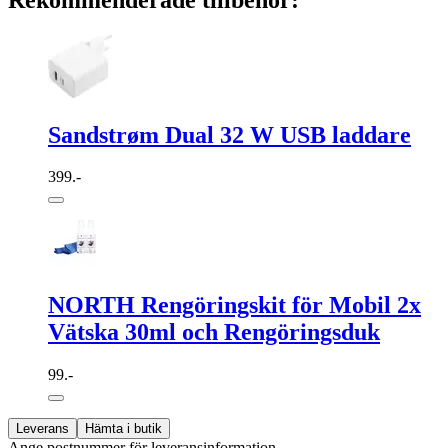
Sandstrøm Dual 32 W USB laddare
399.-
NORTH Rengöringskit för Mobil 2x
Vätska 30ml och Rengöringsduk
99.-
Leverans
Hämta i butik
Ange postnummer för leveransinformation