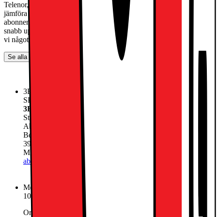
Telenor, Tre, Tele2 och Halebop. Vi gör det enkelt för dig att
jämföra operatörernas erbjudanden och hitta det perfekta
abonnemanget som passar dina behov. Oavsett om du letar efter
snabb uppkoppling, prisvärda alternativ eller flexibla lösningar, har
vi något för alla.
Se alla abonnemang
3Bredband Max 150 Mbit/s
SPARA 1500:- Vid köp av ett Mobilt bredband
3Bredband Max 150 Mbit/s
Startavgift
0.-
Abonnemang
399.-
/mån
Betala nu
11889.-
399.-
/mån
Minsta totala kostnad 21465 för 24 månader
Lägg till
abonnemang
Mobilt Bredband Obegränsat 5G
100kr i månadsrabatt vid 12 månaders bindningstid.
Ord pris 399kr