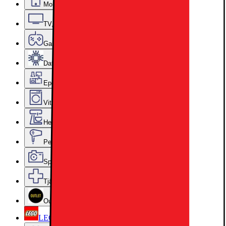
Mobiler, Tablets & Smartklockor
TV, Ljud & Smart Hem
Gaming
Datorkomponenter
Epoq Kök & Tvättstuga
Vitvaror
Hem, Hushåll & Trädgård
Personvård, Hälsa & Skönhet
Sport & Fritid
Tjänster & Tillbehör
Outlet
LEGO