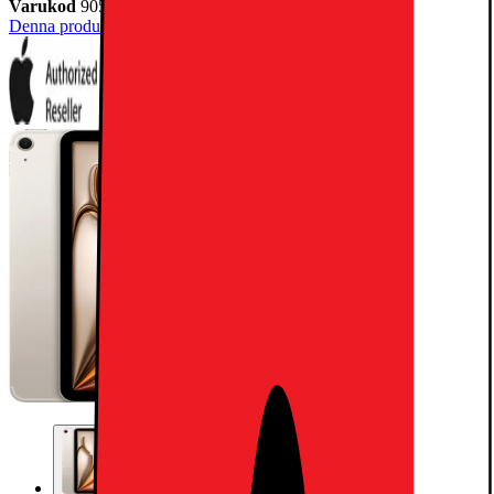
Varukod
905380
Denna produkt har ännu inte blivit bedömd.
0