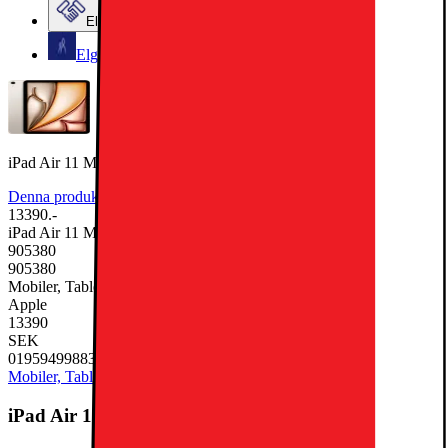
Elgiganten Företag
Elgiganten Kundklubb
iPad Air 11 M3 512GB WiFi + 5G (Starlight)
Denna produkt har ännu inte blivit bedömd.
0
13390.-
iPad Air 11 M3 512GB WiFi + 5G (Starlight)
905380
905380
Mobiler, Tablets & Smartklockor, Surfplatta
Apple
13390
SEK
0195949988394
Mobiler, Tablets & Smartklockor
Surfplatta
iPad Air 11 M3 512GB WiFi + 5G (Starlight)