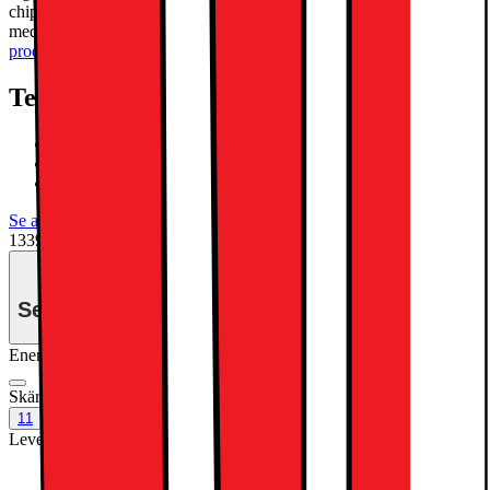
chippet för överlägsen prestanda, och du kan ta konferenssamtal
med den främre 12 MP-kameran i liggande läge.
Läs mer om
produkten
Teknisk specifikation
Liquid Retina-skärm
Apple M3 chip octa-core SoC
Apple Intelligence
Se alla specifikationer
13390.-
Se månadspris vid delbetalning.
Energiklass
Produktinformationsblad
Skärmstorlek (tum)
:
11
11
13
Leverantörens färgnamn
:
Starlight