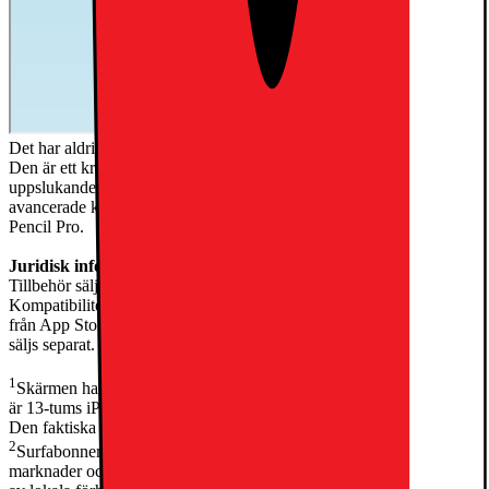
Det har aldrig funnits ett bättre tillfälle att byta upp sig till iPad Air.
Den är ett kreativt kraftpaket med det fantastiska M3-chippet, en
uppslukande Liquid Retina-skärm på antingen 13 tum eller 11 tum1,
avancerade kameror, blixtsnabbt trådlöst internet och stöd för Apple
Pencil Pro.
Juridisk information
Tillbehör säljs separat och tillgängligheten kan variera.
Kompatibiliteten varierar beroende på generation. Appar kan hämtas
från App Store. Utbudet kan ändras. Mjukvara från andra utvecklare
säljs separat.
1
Skärmen har rundade hörn. Uppmätt som diagonalen i en rektangel
är 13-tums iPad Air 12,9 tum och 11-tums iPad Air är 10,86 tum.
Den faktiska skärmytan är något mindre.
2
Surfabonnemang krävs. 5G är endast tillgängligt på vissa
marknader och via utvalda mobiloperatörer. Hastigheterna påverkas