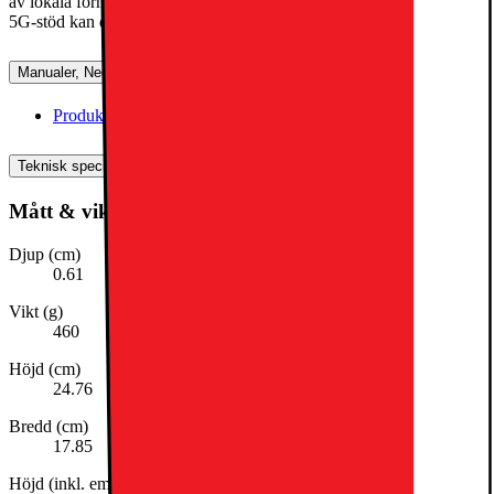
av lokala förhållanden och ditt val av operatör. Mer information om
5G-stöd kan du få av operatören samt på
apple.com/se/ipad/cellular
.
Manualer, Nedladdningar, Reklamation & Support
Produktinformation(engelska)
[
pdf
]
Teknisk specifikation
Mått & vikt
Djup (cm)
0.61
Vikt (g)
460
Höjd (cm)
24.76
Bredd (cm)
17.85
Höjd (inkl. emballage)