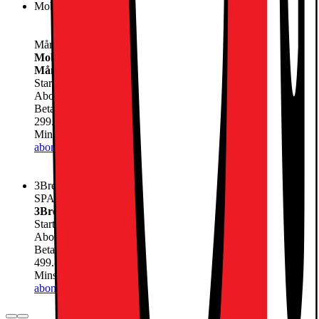
Mobilt Bredband Hemma ink Utrustning (via 5G) 24
Månader
Mobilt Bredband Hemma ink Utrustning (via 5G) 24
Månader
Startavgift
0.-
Abonnemang
299.-
/mån
Betala nu
13389.-
299.-
/mån
Minsta totala kostnad 20565 för 24 månader
Lägg till
abonnemang
3Bredband Max 1000 Mbit/s
SPARA 1500:- Vid köp av ett Mobilt bredband
3Bredband Max 1000 Mbit/s
Startavgift
0.-
Abonnemang
499.-
/mån
Betala nu
11889.-
499.-
/mån
Minsta totala kostnad 23865 för 24 månader
Lägg till
abonnemang