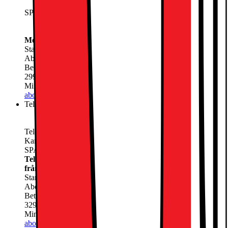
SPARA 1500:- Vid köp av ett Mobilt bredband
5G Router ingår!
Obegränsad Surf
Mobilt Bredband Obegränsat 5G
Startavgift
0.-
Abonnemang
299.-
/mån
Betala nu
11889.-
299.-
/mån
Minsta totala kostnad 19065 för 24 månader
Lägg till
abonnemang
Tele2 Bredband via Mobilnätet 5G (Låne Router ingår från
Tele2)
Kampanj: 329kr/mån i 24 mån.
SPARA 1500:- Vid köp av ett Mobilt bredband
Tele2 Bredband via Mobilnätet 5G (Låne Router ingår
från Tele2)
Startavgift
0.-
Abonnemang
329.-
/mån
Betala nu
11889.-
329.-
/mån
Minsta totala kostnad 19785 för 24 månader
Lägg till
abonnemang