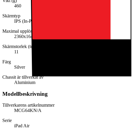
Vikt (g)
460
Skärmtyp
IPS (In-Plane Switching)
Maximal upplösning
2360x1640
Skärmstorlek (tum)
11
Färg
Silver
Chassit är tillverkat av
Aluminium
Modellbeskrivning
Tillverkarens artikelnummer
MCG64KN/A
Serie
iPad Air