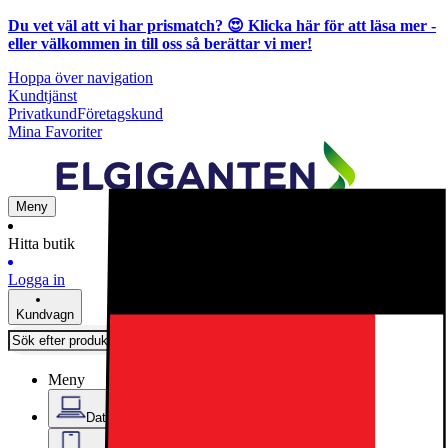
Du vet väl att vi har prismatch? 😍
Klicka här för att läsa mer
-
eller välkommen in till oss så berättar vi mer!
Hoppa över navigation
Kundtjänst
Privatkund
Företagskund
Mina Favoriter
Meny
Hitta butik
Logga in
Kundvagn
Meny
Datorer & Kontor