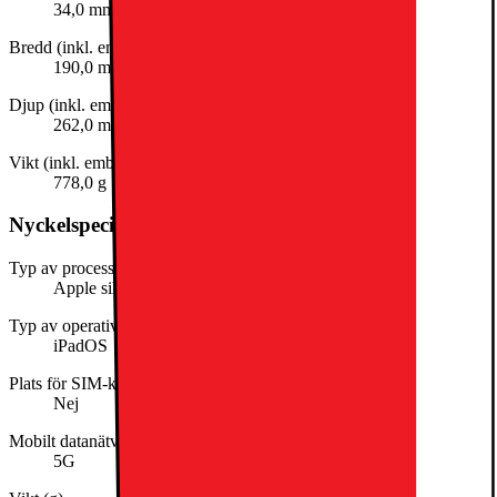
34,0 mm
Bredd (inkl. emballage)
190,0 mm
Djup (inkl. emballage)
262,0 mm
Vikt (inkl. emballage)
778,0 g
Nyckelspecifikation
Typ av processor
Apple silicon
Typ av operativsystem
iPadOS
Plats för SIM-kort
Nej
Mobilt datanätverk
5G