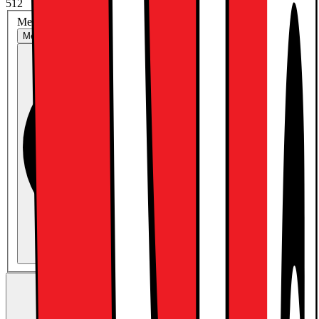
512
Med eller utan abonnemang?
Med abonnemang
Köp utan abonnemang
13390.-
Trade-in: