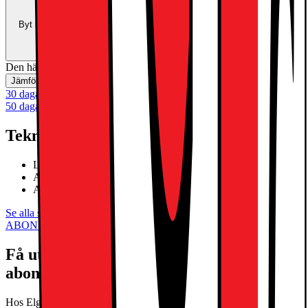
Uppgradera för mindre
Byt in din enhet och använd dess värde som delbetalning mot en ny
enhet.
Beräkna ditt inbytesvärde
Den här produkten är inte tillgänglig
Jämför
Spara
30 dagars öppet köp
50 dagars öppet köp för klubbmedlemmar
Teknisk specifikation
Liquid Retina-skärm
Apple M3 chip octa-core SoC
Apple Intelligence
Se alla specifikationer
ABONNEMANG
Få ut det mesta av din telefon med rätt
abonnemang
Hos Elgiganten hittar du ett brett utbud av abonnemang från Telia,