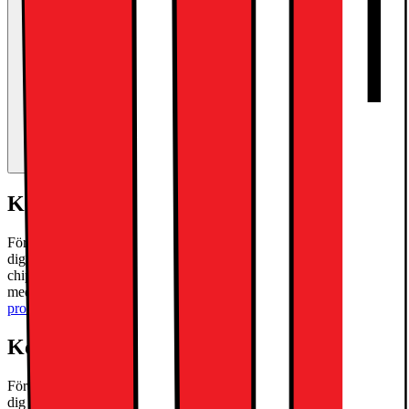
Kort om produkten
Förbättra alla dina dagliga aktiviteter med iPad Air M3 och uttryck
dig fullt ut med innovativa Apple Intelligence. Den drivs av M3-
chippet för överlägsen prestanda, och du kan ta konferenssamtal
med den främre 12 MP-kameran i liggande läge.
Läs mer om
produkten
Kort om produkten
Förbättra alla dina dagliga aktiviteter med iPad Air M3 och uttryck
dig fullt ut med innovativa Apple Intelligence. Den drivs av M3-