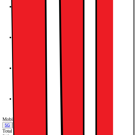
Blå
Lila
Space Gray
Starlight
Mobilt datanätverk
:
5G
5G
Nej
Total lagringskapacitet (GB)
:
512