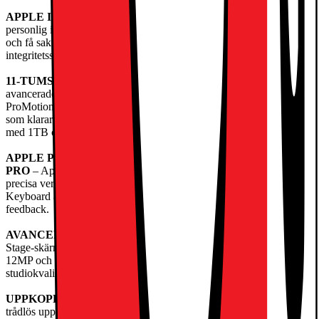
APPLE INTELLIGENCE
– Apple Intelligence är ett system för
personlig intelligens som hjälper dig att kommunicera, uttrycka dig
och få saker gjorda på ett enklaresätt – med banbrytande
integritetsskydd i varje steg.
11-TUMS ULTRA RETINA XDR-SKÄRM
– Världens mest
avancerade skärm med extrem ljusstyrka, suverän kontrast,
ProMotion, stort färgomfång (P3) och True Tone. Nanotexturglas
som klarar svåra ljusförhållanden finns som tillval på modellerna
med 1TB och 2TB.
APPLE PENCIL OCH MAGIC KEYBOARD TILL IPAD
PRO
– Apple Pencil Pro och Apple Pencil (usb-c) är intuitiva och
precisa verktyg för att teckna, måla, anteckna och skapa. Magic
Keyboard är bekvämt att skriva på och har en styrplatta med haptisk
feedback.
AVANCERADE KAMEROR
– iPadPro har en 12MP Center
Stage-skärmkamera på långsidan och en vidvinkelkamera med
12MP och adaptiv TrueToneblixt. Fyra mikrofoner med
studiokvalitet och ett ljudsystem med fyra högtalare ger fylligt ljud.
UPPKOPPLING
– Wifi 7 med AppleN1 ger snabb och säker
trådlös uppkoppling. Du kan jobba nästan var som helst tack vare