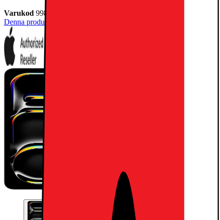
Varukod
998751
Denna produkt har blivit bedömd som 5 av 5 möjliga stjärnor.
5
2