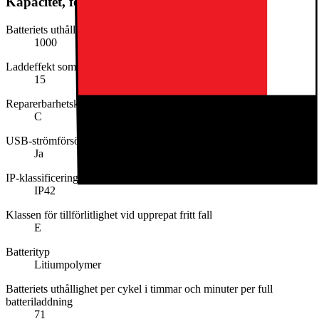
Kapacitet, förbrukning och strömförsörjning
Batteriets uthållighet i cykler
1000
Laddeffekt som krävs (min. i W)
15
Reparerbarhetsklassen
C
USB-strömförsörjning (USB PD)
Ja
IP-klassificering (IP Classification)
IP42
Klassen för tillförlitlighet vid upprepat fritt fall
E
Batterityp
Litiumpolymer
Batteriets uthållighet per cykel i timmar och minuter per full
batteriladdning
71