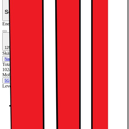
Se månadspris vid delbetalning.
Energiklass
Produktinformationsblad
1250:- EXTRA INBYTESRABATT
Skärmteknik
:
Standard glass
Nano Texture Glass
Standard glass
Total lagringskapacitet (GB)
:
1024
1024
Mobilt datanätverk
:
Nej
5G
Nej
Leverantörens färgnamn
:
Space Black
Silver