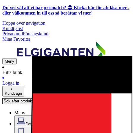
Du vet väl att vi har prismatch? 😍
Klicka här för att läsa mer
-
eller välkommen in till oss så berättar vi mer!
Hoppa över navigation
Kundtjänst
Privatkund
Företagskund
Mina Favoriter
Meny
Hitta butik
Logga in
Kundvagn
Meny
Datorer & Kontor