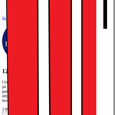
Ultra Retina XDR OLED-skärm
Apple M5-chip, tiokärnors SoC
Apple Intelligence, Face ID
Se alla specifikationer
1250:- EXTRA INBYTESRABATT
Under kampanjperioden 27/7-30/8/2026 får du extra inbytesrabatt
på 1250kr när du byter in din gamla iPad och köper en ny. Din
gamla iPad måste ha ett inbytesvärde på minst 300kr. Gäller max en
inbytesrabatt per köp. Slutgiltigt inbytesvärde på din gamla telefon
beräknas i butik.
23895.-