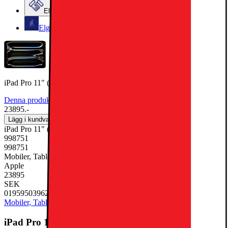
Elgiganten Företag
Elgiganten Kundklubb
iPad Pro 11" (M5) 1TB WiFi (Space Black)
Denna produkt har blivit bedömd som 5 av 5 möjliga stjärnor.
5
2
23895.-
Lägg i kundvagn
iPad Pro 11" (M5) 1TB WiFi (Space Black)
998751
998751
Mobiler, Tablets & Smartklockor, Surfplatta
Apple
23895
SEK
0195950396270
Mobiler, Tablets & Smartklockor
Surfplatta
iPad Pro 11" (M5) 1TB WiFi (Space Black)