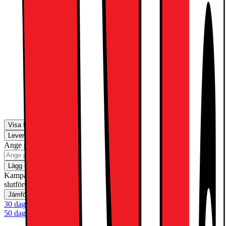
2590.-
Apple Pencil Pro
1590.-
Visa fler
Leverans
Hämta i butik
Ange postnummer för leveransinformation
Lägg i kundvagn
Kampanj! Gäller t.o.m. söndag 30 augusti med reservation för
slutförsäljning
Jämför
Spara
30 dagars öppet köp
50 dagars öppet köp för klubbmedlemmar