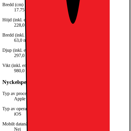
Bredd (cm)
17.75
Höjd (inkl. emballage)
228,0 mm
Bredd (inkl. emballage)
63,0 mm
Djup (inkl. emballage)
297,0 mm
Vikt (inkl. emballage)
980,0 g
Nyckelspecifikation
Typ av processor
Apple silicon
Typ av operativsystem
iOS
Mobilt datanätverk
Nej