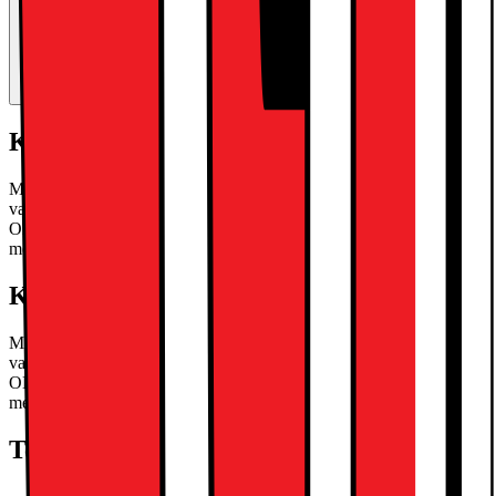
Kort om produkten
Med iPad Pro 11" kan du enkelt släppa lös din kreativa talang, tack
vare den kraftfulla Apple M5-processorn, Ultra Retina XDR
OLED-skärm med ProMotion och en 12 megapixels bakre kamera
med ProRes-stöd.
Läs mer om produkten
Kort om produkten
Med iPad Pro 11" kan du enkelt släppa lös din kreativa talang, tack
vare den kraftfulla Apple M5-processorn, Ultra Retina XDR
OLED-skärm med ProMotion och en 12 megapixels bakre kamera
med ProRes-stöd.
Läs mer om produkten
Teknisk specifikation