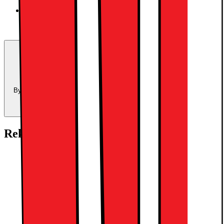
Space Black
Trade-in:
Uppgradera för mindre
Byt in din enhet och använd dess värde som delbetalning mot en ny
enhet.
Beräkna ditt inbytesvärde
Rekommenderade tillbehör:
Apple AirPods Pro Gen 3 (2025) True
Wireless hörlurar