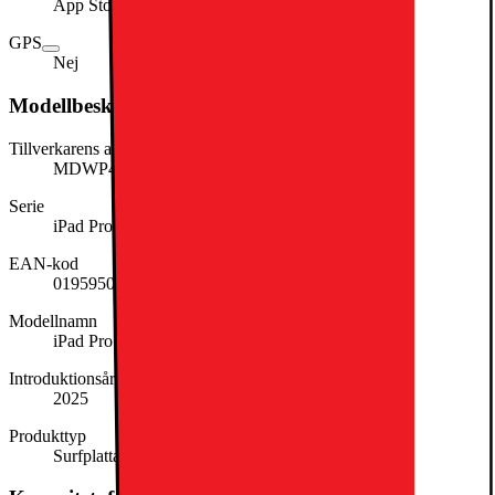
App Store
GPS
Nej
Modellbeskrivning
Tillverkarens artikelnummer
MDWP4KN/A
Serie
iPad Pro
EAN-kod
0195950396270
Modellnamn
iPad Pro 11
Introduktionsår
2025
Produkttyp
Surfplatta