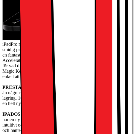
iPadPro med Apple M5-chippet har extremt hög prestanda för
smidig produktivitet och avancerade AI-baserade arbetsflöden. Med
en fantastisk Ultra Retina XDR-skärm, supersnabbt wifi72, Neural
Accelerators för AI och ett iPadOS i nydesign finns det inga gränser
för vad du kan göra. Kombinera den med Apple Pencil Pro och
Magic Keyboard, så får du en otroligt mångsidig iPad som gör det
enkelt att skapa ochjobba.
PRESTANDA OCH LAGRING
– iPad Pro med M5 är snabbare
än någonsin och har kraftfull AI på enheten. Den har upp till 2TB
lagring, 16GB minne och Neural Accelerators för AI-prestanda på
en helt nynivå.
IPADOS
– Kör proffsappar och få mer gjort med iPadOS26, som
har en ny Liquid Glass-design och nya smarta funktioner. Ett
intuitivt och flexibelt fönstersystem gör att du kan styra, organisera
och hantera dina arbetsflöden bättre än någonsin.