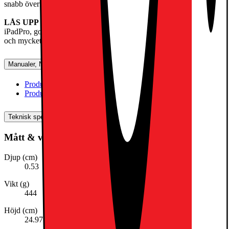
snabb överföring av bilder, dokument och stora videofiler.
LÅS UPP OCH BETALA MED FACEID
– Lås upp din
iPadPro, godkänn betalningar på ett säkert sätt, logga in på appar
och mycket mer – allt med bara ett ögonkast.
Manualer, Nedladdningar, Reklamation & Support
Produktinformation(engelska)
[
pdf
]
Produktinformation (svenska)
[
pdf
]
Teknisk specifikation
Mått & vikt
Djup (cm)
0.53
Vikt (g)
444
Höjd (cm)
24.97