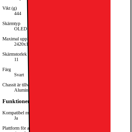
Vikt (g)
444
Skärmtyp
OLED
Maximal upplösning
2420x1668
Skärmstorlek (tum)
11
Färg
Svart
Chassit är tillverkat av
Aluminium
Funktioner och egenskaper
Kompatibel med stylus
Ja
Plattform för app-distribution