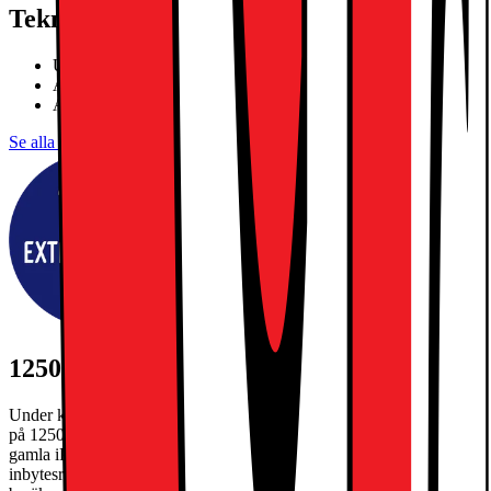
Teknisk specifikation
Ultra Retina XDR OLED-skärm
Apple M5-chip, tiokärnors SoC
Apple Intelligence, Face ID
Se alla specifikationer
1250:- EXTRA INBYTESRABATT
Under kampanjperioden 27/7-30/8/2026 får du extra inbytesrabatt
på 1250kr när du byter in din gamla iPad och köper en ny. Din
gamla iPad måste ha ett inbytesvärde på minst 300kr. Gäller max en
inbytesrabatt per köp. Slutgiltigt inbytesvärde på din gamla telefon