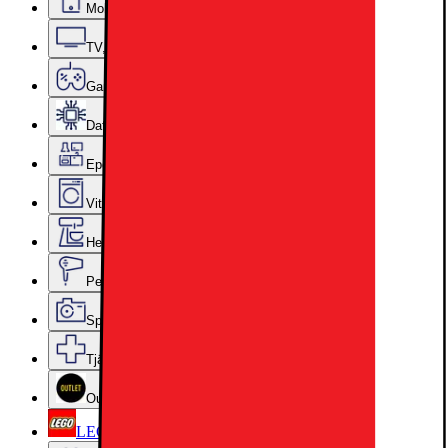
Mobiler, Tablets & Smartklockor
TV, Ljud & Smart Hem
Gaming
Datorkomponenter
Epoq Kök & Tvättstuga
Vitvaror
Hem, Hushåll & Trädgård
Personvård, Hälsa & Skönhet
Sport & Fritid
Tjänster & Tillbehör
Outlet
LEGO