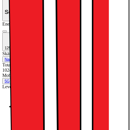
Se månadspris vid delbetalning.
Energiklass
Produktinformationsblad
1250:- EXTRA INBYTESRABATT
Skärmteknik
:
Standard glass
Nano Texture Glass
Standard glass
Total lagringskapacitet (GB)
:
1024
1024
Mobilt datanätverk
:
5G
5G
Nej
Leverantörens färgnamn
:
Silver
Silver