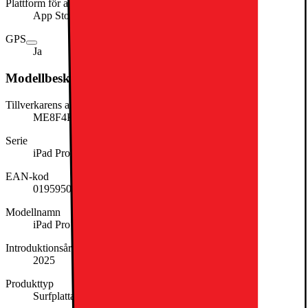
Plattform för app-distribution
App Store
GPS
Ja
Modellbeskrivning
Tillverkarens artikelnummer
ME8F4KN/A
Serie
iPad Pro
EAN-kod
0195950404975
Modellnamn
iPad Pro 13
Introduktionsår
2025
Produkttyp
Surfplatta