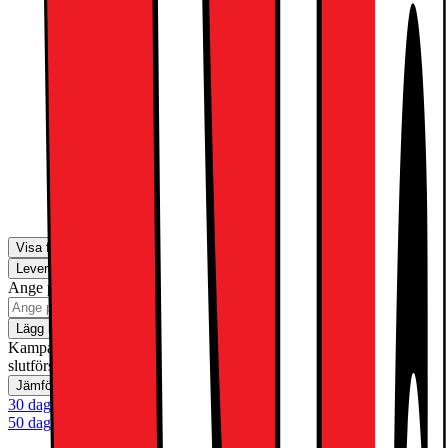
2390.-
Apple Pencil Pro
1590.-
Visa fler
Leverans
Hämta i butik
Ange postnummer för leveransinformation
Lägg i kundvagn
Kampanj! Gäller t.o.m. söndag 30 augusti med reservation för
slutförsäljning
Jämför
Spara
30 dagars öppet köp
50 dagars öppet köp för klubbmedlemmar