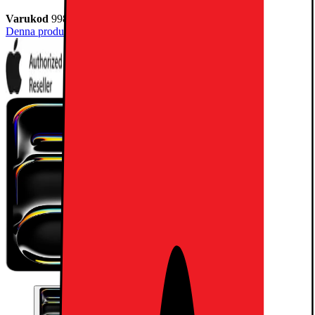
Varukod
998776
Denna produkt har ännu inte blivit bedömd.
0