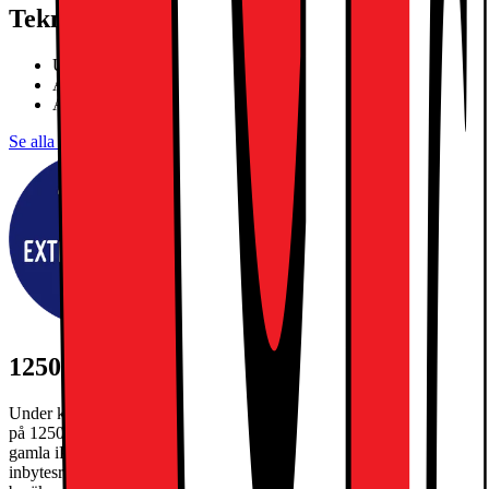
Teknisk specifikation
Ultra Retina XDR OLED-skärm
Apple M5-chip, tiokärnors SoC
Apple Intelligence, Face ID
Se alla specifikationer
1250:- EXTRA INBYTESRABATT
Under kampanjperioden 27/7-30/8/2026 får du extra inbytesrabatt
på 1250kr när du byter in din gamla iPad och köper en ny. Din
gamla iPad måste ha ett inbytesvärde på minst 300kr. Gäller max en
inbytesrabatt per köp. Slutgiltigt inbytesvärde på din gamla telefon