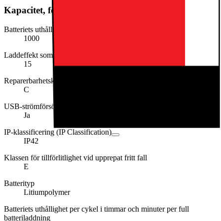
Kapacitet, förbrukning och strömförsörjning
Batteriets uthållighet i cykler
1000
Laddeffekt som krävs (min. i W)
15
Reparerbarhetsklassen
C
USB-strömförsörjning (USB PD)
Ja
IP-klassificering (IP Classification)
IP42
Klassen för tillförlitlighet vid upprepat fritt fall
E
Batterityp
Litiumpolymer
Batteriets uthållighet per cykel i timmar och minuter per full
batteriladdning