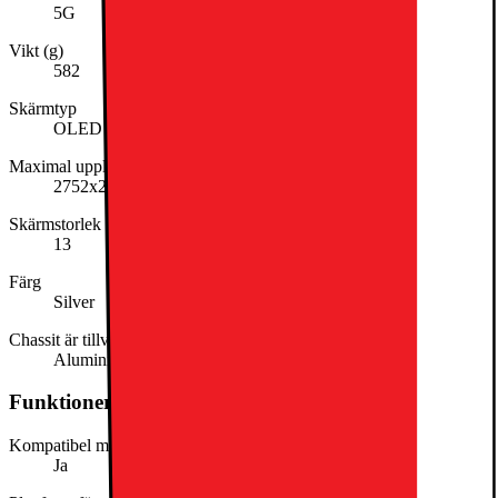
5G
Vikt (g)
582
Skärmtyp
OLED
Maximal upplösning
2752x2064
Skärmstorlek (tum)
13
Färg
Silver
Chassit är tillverkat av
Aluminium
Funktioner och egenskaper
Kompatibel med stylus
Ja