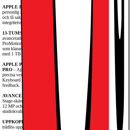
APPLE INTELLIGENCE
– Apple Intelligence är ett system för
personlig intelligens som hjälper dig att kommunicera, uttrycka dig
och få saker gjorda på ett enklare sätt – med banbrytande
integritetsskydd i varje steg.
13-TUMS ULTRA RETINA XDR-SKÄRM
– Världens mest
avancerade skärm med extrem ljusstyrka, suverän kontrast,
ProMotion, stort färgomfång (P3) och True Tone. Nanotexturglas
som klarar svåra ljusförhållanden finns som tillval på modellerna
med 1 TB och 2 TB.
APPLE PENCIL OCH MAGIC KEYBOARD TILL IPAD
PRO
– Apple Pencil Pro och Apple Pencil (usb-c) är intuitiva och
precisa verktyg för att teckna, måla, anteckna och skapa. Magic
Keyboard är bekvämt att skriva på och har en styrplatta med haptisk
feedback.
AVANCERADE KAMEROR
– iPad Pro har en 12 MP Center
Stage-skärmkamera på långsidan och en vidvinkelkamera med
12 MP och adaptiv True Toneblixt. Fyra mikrofoner med
studiokvalitet och ett ljudsystem med fyra högtalare ger fylligt ljud.
UPPKOPPLING
– Wifi 7 med Apple N1 ger snabb och säker
trådlös uppkoppling för överföring av bilder, dokument och stora