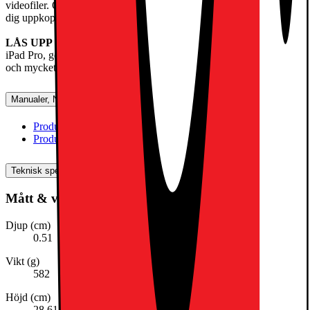
videofiler. Och supersnabbt 5G med Apple C1X gör att du kan hålla
dig uppkopplad på fler platser.
LÅS UPP OCH BETALA MED FACE ID
– Lås upp din
iPad Pro, godkänn betalningar på ett säkert sätt, logga in på appar
och mycket mer – allt med bara ett ögonkast.
Manualer, Nedladdningar, Reklamation & Support
Produktinformation(engelska)
[
pdf
]
Produktinformation (svenska)
[
pdf
]
Teknisk specifikation
Mått & vikt
Djup (cm)
0.51
Vikt (g)
582
Höjd (cm)
28.61