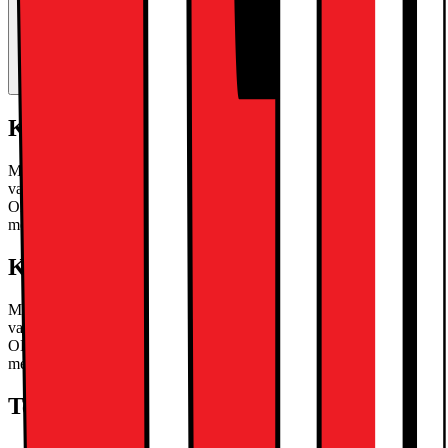
Kort om produkten
Med iPad Pro 13" kan du enkelt släppa lös din kreativa talang, tack
vare den kraftfulla Apple M5-processorn, Ultra Retina XDR
OLED-skärm med ProMotion och en 12 megapixels bakre kamera
med ProRes-stöd.
Läs mer om produkten
Kort om produkten
Med iPad Pro 13" kan du enkelt släppa lös din kreativa talang, tack
vare den kraftfulla Apple M5-processorn, Ultra Retina XDR
OLED-skärm med ProMotion och en 12 megapixels bakre kamera
med ProRes-stöd.
Läs mer om produkten
Teknisk specifikation