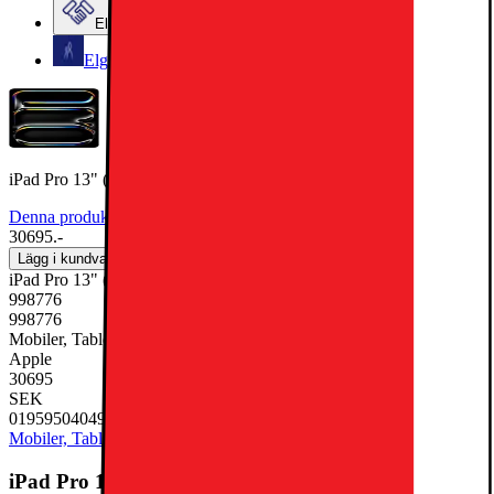
Elgiganten Företag
Elgiganten Kundklubb
iPad Pro 13" (M5) 1TB WiFi +5G (Silver)
Denna produkt har ännu inte blivit bedömd.
0
30695.-
Lägg i kundvagn
iPad Pro 13" (M5) 1TB WiFi +5G (Silver)
998776
998776
Mobiler, Tablets & Smartklockor, Surfplatta
Apple
30695
SEK
0195950404975
Mobiler, Tablets & Smartklockor
Surfplatta
iPad Pro 13" (M5) 1TB WiFi +5G (Silver)