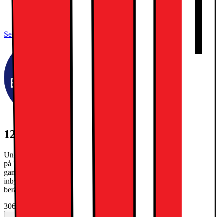
Ultra Retina XDR OLED-skärm
Apple M5-chip, tiokärnors SoC
Apple Intelligence, Face ID
Se alla specifikationer
1250:- EXTRA INBYTESRABATT
Under kampanjperioden 27/7-30/8/2026 får du extra inbytesrabatt
på 1250kr när du byter in din gamla iPad och köper en ny. Din
gamla iPad måste ha ett inbytesvärde på minst 300kr. Gäller max en
inbytesrabatt per köp. Slutgiltigt inbytesvärde på din gamla telefon
beräknas i butik.
30695.-