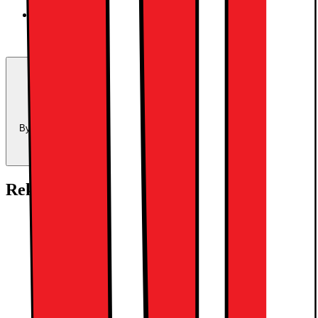
Space Black
Trade-in:
Uppgradera för mindre
Byt in din enhet och använd dess värde som delbetalning mot en ny
enhet.
Beräkna ditt inbytesvärde
Rekommenderade tillbehör:
Apple AirPods Pro Gen 3 (2025) True
Wireless hörlurar