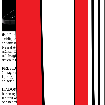
iPad Pro med Apple M5-chippet har extremt hög prestanda för
smidig produktivitet och avancerade AI-baserade arbetsflöden. Med
en fantastisk Ultra Retina XDR-skärm, supersnabbt wifi 7 och 5G,
Neural Accelerators för AI och ett iPadOS i ny design finns det inga
gränser för vad du kan göra. Kombinera den med Apple Pencil Pro
och Magic Keyboard, så får du en otroligt mångsidig iPad som gör
det enkelt att skapa och jobba.
PRESTANDA OCH LAGRING
– iPad Pro med M5 är snabbare
än någonsin och har kraftfull AI på enheten. Den har upp till 2 TB
lagring, 16 GB minne och Neural Accelerators för AI-prestanda på
en helt ny nivå.
IPADOS
– Kör proffsappar och få mer gjort med iPadOS 26, som
har en ny Liquid Glass-design och nya smarta funktioner. Ett
intuitivt och flexibelt fönstersystem gör att du kan styra, organisera
och hantera dina arbetsflöden bättre än någonsin.