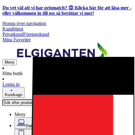
Du vet väl att vi har prismatch? 😍
Klicka här för att läsa mer
-
eller välkommen in till oss så berättar vi mer!
Hoppa över navigation
Kundtjänst
Privatkund
Företagskund
Mina Favoriter
Meny
Hitta butik
Logga in
Kundvagn
Meny
Datorer & Kontor