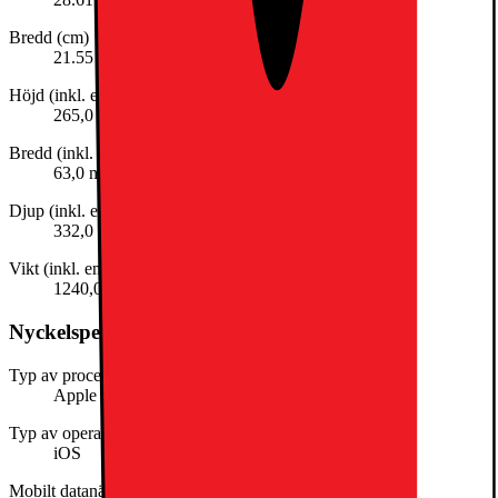
Bredd (cm)
21.55
Höjd (inkl. emballage)
265,0 mm
Bredd (inkl. emballage)
63,0 mm
Djup (inkl. emballage)
332,0 mm
Vikt (inkl. emballage)
1240,0 g
Nyckelspecifikation
Typ av processor
Apple silicon
Typ av operativsystem
iOS
Mobilt datanätverk