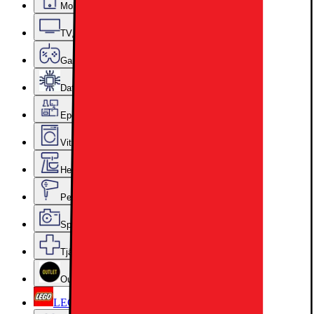
Mobiler, Tablets & Smartklockor
TV, Ljud & Smart Hem
Gaming
Datorkomponenter
Epoq Kök & Tvättstuga
Vitvaror
Hem, Hushåll & Trädgård
Personvård, Hälsa & Skönhet
Sport & Fritid
Tjänster & Tillbehör
Outlet
LEGO