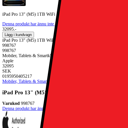
iPad Pro 13" (M5) 1TB WiFi + 5G (Space Black med nanotextur)
Denna produkt har ännu inte blivit bedömd.
0
32095.-
Lägg i kundvagn
iPad Pro 13" (M5) 1TB WiFi + 5G (Space Black med nanotextur)
998767
998767
Mobiler, Tablets & Smartklockor, Surfplatta
Apple
32095
SEK
0195950405217
Mobiler, Tablets & Smartklockor
Surfplatta
iPad Pro 13" (M5) 1TB WiFi + 5G (Space Black med
Varukod
998767
Denna produkt har ännu inte blivit bedömd.
0