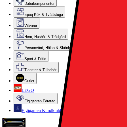
Datorkomponenter
Epoq Kök & Tvättstuga
Vitvaror
Hem, Hushåll & Trädgård
Personvård, Hälsa & Skönhet
Sport & Fritid
Tjänster & Tillbehör
Outlet
LEGO
Elgiganten Företag
Elgiganten Kundklubb