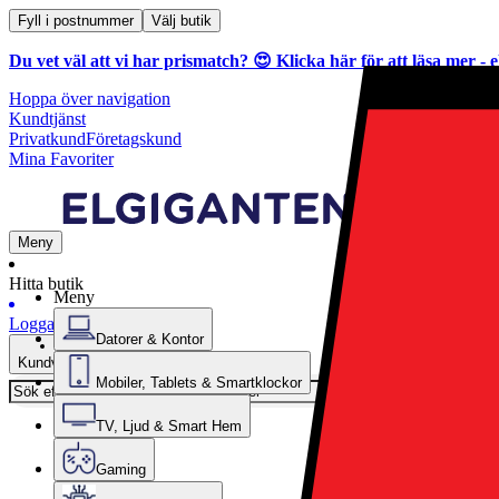
Fyll i postnummer
Välj butik
Du vet väl att vi har prismatch? 😍
Klicka här för att läsa mer
- e
Hoppa över navigation
Kundtjänst
Privatkund
Företagskund
Mina Favoriter
Meny
Hitta butik
Meny
Logga in
Datorer & Kontor
Kundvagn
Mobiler, Tablets & Smartklockor
TV, Ljud & Smart Hem
Gaming