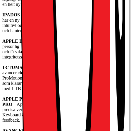
en helt ny nivå.
IPADOS
– Kör proffsappar och få mer gjort med iPadOS 26, som
har en ny Liquid Glass-design och nya smarta funktioner. Ett
intuitivt och flexibelt fönstersystem gör att du kan styra, organisera
och hantera dina arbetsflöden bättre än någonsin.
APPLE INTELLIGENCE
– Apple Intelligence är ett system för
personlig intelligens som hjälper dig att kommunicera, uttrycka dig
och få saker gjorda på ett enklare sätt – med banbrytande
integritetsskydd i varje steg.
13-TUMS ULTRA RETINA XDR-SKÄRM
– Världens mest
avancerade skärm med extrem ljusstyrka, suverän kontrast,
ProMotion, stort färgomfång (P3) och True Tone. Nanotexturglas
som klarar svåra ljusförhållanden finns som tillval på modellerna
med 1 TB och 2 TB.
APPLE PENCIL OCH MAGIC KEYBOARD TILL IPAD
PRO
– Apple Pencil Pro och Apple Pencil (usb-c) är intuitiva och
precisa verktyg för att teckna, måla, anteckna och skapa. Magic
Keyboard är bekvämt att skriva på och har en styrplatta med haptisk
feedback.
AVANCERADE KAMEROR
– iPad Pro har en 12 MP Center