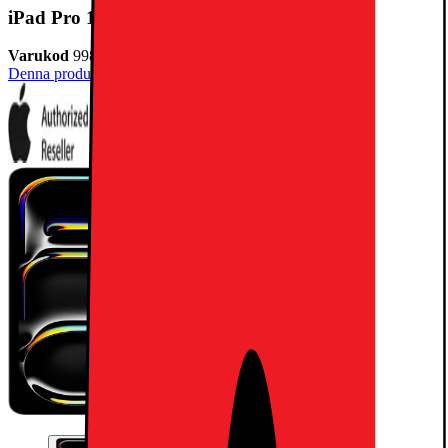
iPad Pro 13" (M5) 256GB WiFi +5G (Space Black)
Varukod
998779
Denna produkt har blivit bedömd som 5 av 5 möjliga stjärnor.
5
1