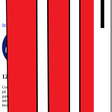
Ultra Retina XDR OLED-skärm
Apple M5-chip, tiokärnors SoC
Apple Intelligence, Face ID
Se alla specifikationer
1250:- EXTRA INBYTESRABATT
Under kampanjperioden 27/7-30/8/2026 får du extra inbytesrabatt
på 1250kr när du byter in din gamla iPad och köper en ny. Din
gamla iPad måste ha ett inbytesvärde på minst 300kr. Gäller max en
inbytesrabatt per köp. Slutgiltigt inbytesvärde på din gamla telefon
beräknas i butik.