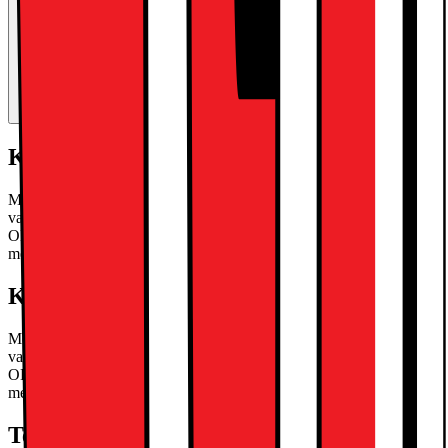
Kort om produkten
Med iPad Pro 13" kan du enkelt släppa lös din kreativa talang, tack
vare den kraftfulla Apple M5-processorn, Ultra Retina XDR
OLED-skärm med ProMotion och en 12 megapixels bakre kamera
med ProRes-stöd.
Läs mer om produkten
Kort om produkten
Med iPad Pro 13" kan du enkelt släppa lös din kreativa talang, tack
vare den kraftfulla Apple M5-processorn, Ultra Retina XDR
OLED-skärm med ProMotion och en 12 megapixels bakre kamera
med ProRes-stöd.
Läs mer om produkten
Teknisk specifikation