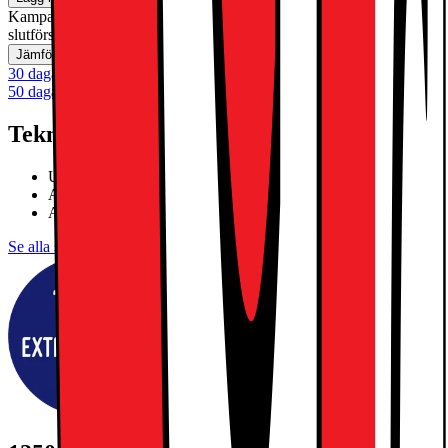
Kampanj! Gäller t.o.m. söndag 30 augusti med reservation för
slutförsäljning
Jämför
Spara
30 dagars öppet köp
50 dagars öppet köp för klubbmedlemmar
Teknisk specifikation
Ultra Retina XDR OLED-skärm
Apple M5-chip, tiokärnors SoC
Apple Intelligence, Face ID
Se alla specifikationer