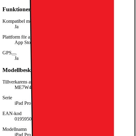
Funktioner och egenskaper
Kompatibel med stylus
Ja
Plattform för app-distribution
App Store
GPS
Ja
Modellbeskrivning
Tillverkarens artikelnummer
ME7W4KN/A
Serie
iPad Pro
EAN-kod
0195950403770
Modellnamn
iPad Pro 13