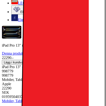
LEGO
Elgiganten Företag
Elgiganten Kundklubb
iPad Pro 13" (M5) 256GB WiFi +5G (Space Black)
Denna produkt har blivit bedömd som 5 av 5 möjliga stjärnor.
5
1
22290.-
Lägg i kundvagn
iPad Pro 13" (M5) 256GB WiFi +5G (Space Black)
998779
998779
Mobiler, Tablets & Smartklockor, Surfplatta
Apple
22290
SEK
0195950403770
Mobiler, Tablets & Smartklockor
Surfplatta