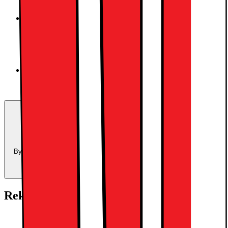
Silver
Space Black
Trade-in:
Uppgradera för mindre
Byt in din enhet och använd dess värde som delbetalning mot en ny
enhet.
Beräkna ditt inbytesvärde
Rekommenderade tillbehör: