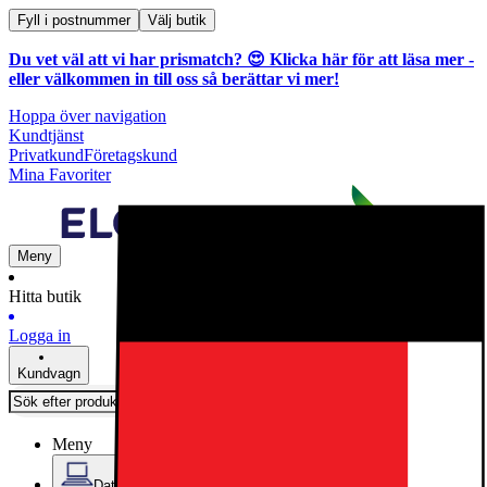
Fyll i postnummer
Välj butik
Du vet väl att vi har prismatch? 😍
Klicka här för att läsa mer
-
eller välkommen in till oss så berättar vi mer!
Hoppa över navigation
Kundtjänst
Privatkund
Företagskund
Mina Favoriter
Meny
Hitta butik
Logga in
Kundvagn
Meny
Datorer & Kontor