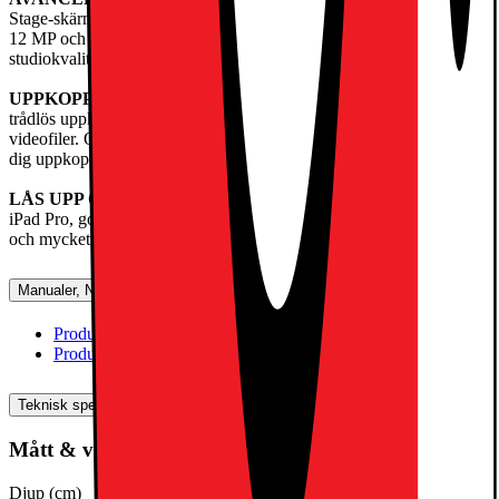
Stage-skärmkamera på långsidan och en vidvinkelkamera med
12 MP och adaptiv True Toneblixt. Fyra mikrofoner med
studiokvalitet och ett ljudsystem med fyra högtalare ger fylligt ljud.
UPPKOPPLING
– Wifi 7 med Apple N1 ger snabb och säker
trådlös uppkoppling för överföring av bilder, dokument och stora
videofiler. Och supersnabbt 5G med Apple C1X gör att du kan hålla
dig uppkopplad på fler platser.
LÅS UPP OCH BETALA MED FACE ID
– Lås upp din
iPad Pro, godkänn betalningar på ett säkert sätt, logga in på appar
och mycket mer – allt med bara ett ögonkast.
Manualer, Nedladdningar, Reklamation & Support
Produktinformation(engelska)
[
pdf
]
Produktinformation (svenska)
[
pdf
]
Teknisk specifikation
Mått & vikt
Djup (cm)