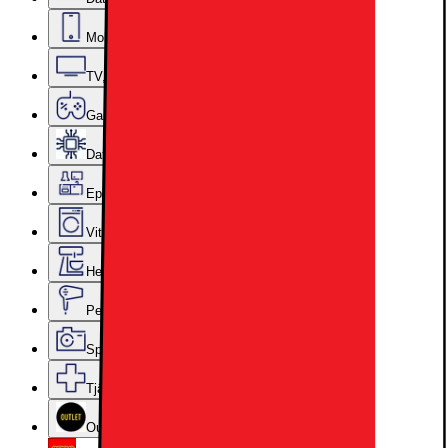
Mobiler, Tablets & Smartklockor
TV, Ljud & Smart Hem
Gaming
Datorkomponenter
Epoq Kök & Tvättstuga
Vitvaror
Hem, Hushåll & Trädgård
Personvård, Hälsa & Skönhet
Sport & Fritid
Tjänster & Tillbehör
Outlet