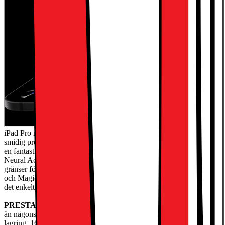
iPad Pro med Apple M5-chippet har extremt hög prestanda för
smidig produktivitet och avancerade AI-baserade arbetsflöden. Med
en fantastisk Ultra Retina XDR-skärm, supersnabbt wifi 7 och 5G,
Neural Accelerators för AI och ett iPadOS i ny design finns det inga
gränser för vad du kan göra. Kombinera den med Apple Pencil Pro
och Magic Keyboard, så får du en otroligt mångsidig iPad som gör
det enkelt att skapa och jobba.
PRESTANDA OCH LAGRING
– iPad Pro med M5 är snabbare
än någonsin och har kraftfull AI på enheten. Den har upp till 2 TB
lagring, 16 GB minne och Neural Accelerators för AI-prestanda på