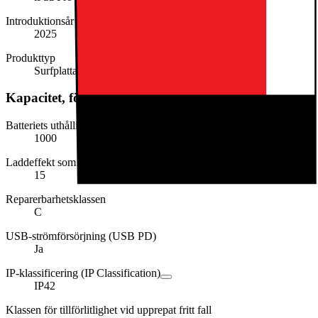
Introduktionsår
2025
Produkttyp
Surfplatta
Kapacitet, förbrukning och strömförsörjning
Batteriets uthållighet i cykler
1000
Laddeffekt som krävs (min. i W)
15
Reparerbarhetsklassen
C
USB-strömförsörjning (USB PD)
Ja
IP-klassificering (IP Classification)
IP42
Klassen för tillförlitlighet vid upprepat fritt fall