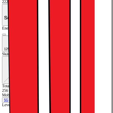
22290.-
Se månadspris vid delbetalning.
Energiklass
Produktinformationsblad
1250:- EXTRA INBYTESRABATT
Skärmteknik
:
Standard glass
Exakt kombination saknas
Nano Texture Glass
Standard glass
Total lagringskapacitet (GB)
:
256
256
Mobilt datanätverk
:
5G
5G
Nej
Leverantörens färgnamn
:
Space Black