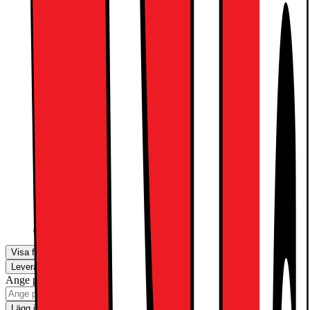
Apple AirPods Pro Gen 3 (2025) True
Wireless hörlurar
2590.-
Apple Pencil Pro
1590.-
Visa fler
Leverans
Hämta i butik
Ange postnummer för leveransinformation
Lägg i kundvagn