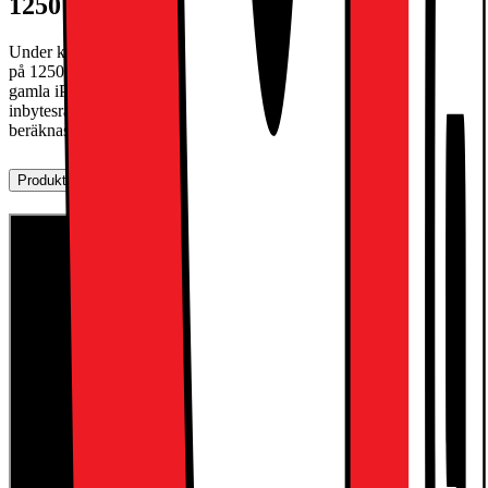
1250:- EXTRA INBYTESRABATT
Under kampanjperioden 27/7-30/8/2026 får du extra inbytesrabatt
på 1250kr när du byter in din gamla iPad och köper en ny. Din
gamla iPad måste ha ett inbytesvärde på minst 300kr. Gäller max en
inbytesrabatt per köp. Slutgiltigt inbytesvärde på din gamla telefon
beräknas i butik.
Produktbeskrivning