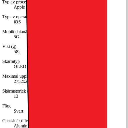
Typ av processor
Apple silicon
Typ av operativsystem
iOS
Mobilt datanätverk
5G
Vikt (g)
582
Skärmtyp
OLED
Maximal upplösning
2752x2064
Skärmstorlek (tum)
13
Färg
Svart
Chassit är tillverkat av
Aluminium