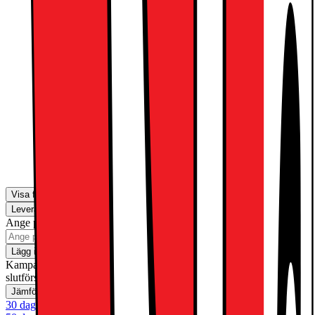
Wireless hörlurar
2390.-
Apple Pencil Pro
1590.-
Visa fler
Leverans
Hämta i butik
Ange postnummer för leveransinformation
Lägg i kundvagn
Kampanj! Gäller t.o.m. söndag 30 augusti med reservation för
slutförsäljning
Jämför
Spara
30 dagars öppet köp