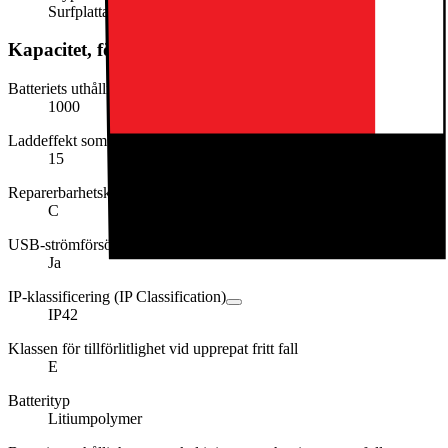
Surfplatta
Kapacitet, förbrukning och strömförsörjning
Batteriets uthållighet i cykler
1000
Laddeffekt som krävs (min. i W)
15
Reparerbarhetsklassen
C
USB-strömförsörjning (USB PD)
Ja
IP-klassificering (IP Classification)
IP42
Klassen för tillförlitlighet vid upprepat fritt fall
E
Batterityp
Litiumpolymer