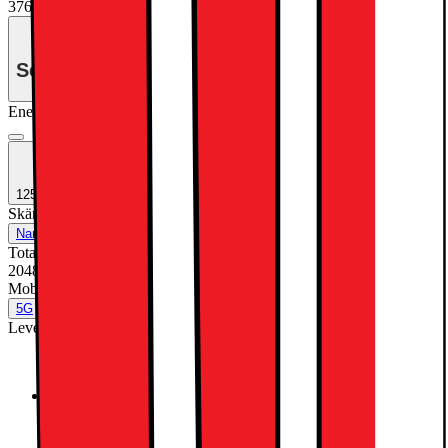
37695.-
Se månadspris vid delbetalning.
Energiklass
Produktinformationsblad
1250:- EXTRA INBYTESRABATT
Skärmteknik
:
Standard glass
Nano Texture Glass
Standard glass
Total lagringskapacitet (GB)
:
2048
2048
Mobilt datanätverk
:
5G
5G
Nej
Leverantörens färgnamn
:
Silver
Silver