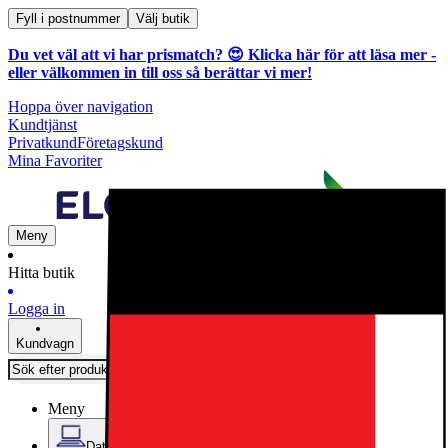
Fyll i postnummer
Välj butik
Du vet väl att vi har prismatch? 😍
Klicka här för att läsa mer
-
eller välkommen in till oss så berättar vi mer!
Hoppa över navigation
Kundtjänst
Privatkund
Företagskund
Mina Favoriter
Meny
Hitta butik
Logga in
Kundvagn
Meny
Datorer & Kontor