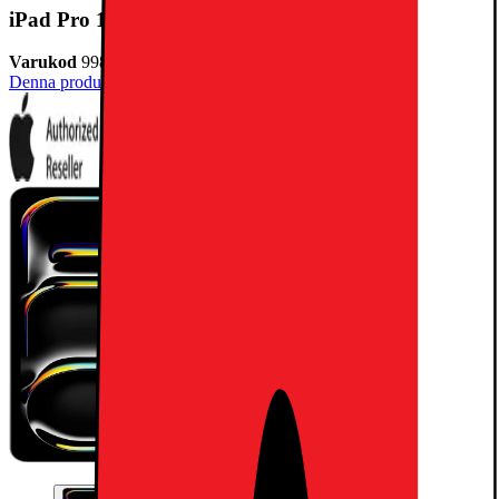
iPad Pro 13" (M5) 2TB WiFi + 5G (Silver)
Varukod
998766
Denna produkt har ännu inte blivit bedömd.
0