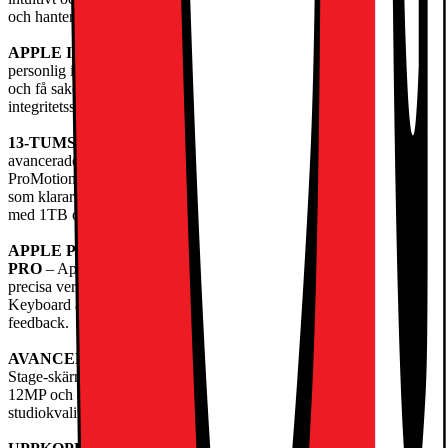
och hantera dina arbetsflöden bättre än någonsin.
APPLE INTELLIGENCE
– Apple Intelligence är ett system för
personlig intelligens som hjälper dig att kommunicera, uttrycka dig
och få saker gjorda på ett enklaresätt – med banbrytande
integritetsskydd i varje steg.
13-TUMS ULTRA RETINA XDR-SKÄRM
– Världens mest
avancerade skärm med extrem ljusstyrka, suverän kontrast,
ProMotion, stort färgomfång (P3) och True Tone. Nanotexturglas
som klarar svåra ljusförhållanden finns som tillval på modellerna
med 1TB och 2TB.
APPLE PENCIL OCH MAGIC KEYBOARD TILL IPAD
PRO
– Apple Pencil Pro och Apple Pencil (usb-c) är intuitiva och
precisa verktyg för att teckna, måla, anteckna och skapa. Magic
Keyboard är bekvämt att skriva på och har en styrplatta med haptisk
feedback.
AVANCERADE KAMEROR
– iPadPro har en 12MP Center
Stage-skärmkamera på långsidan och en vidvinkelkamera med
12MP och adaptiv TrueToneblixt. Fyra mikrofoner med
studiokvalitet och ett ljudsystem med fyra högtalare ger fylligt ljud.