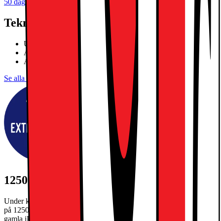
50 dagars öppet köp för klubbmedlemmar
Teknisk specifikation
Ultra Retina XDR OLED-skärm
Apple M5-chip, tiokärnors SoC
Apple Intelligence, Face ID
Se alla specifikationer
1250:- EXTRA INBYTESRABATT
Under kampanjperioden 27/7-30/8/2026 får du extra inbytesrabatt
på 1250kr när du byter in din gamla iPad och köper en ny. Din
gamla iPad måste ha ett inbytesvärde på minst 300kr. Gäller max en