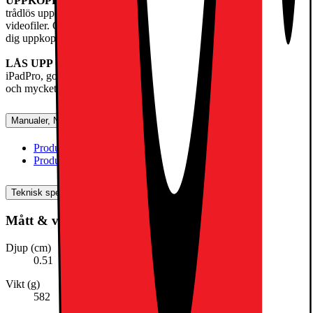
UPPKOPPLING
– Wifi 7 med Apple N1 ger snabb och säker
trådlös uppkoppling för överföring av bilder, dokument och stora
videofiler. Och supersnabbt 5G med Apple C1X gör att du kan hålla
dig uppkopplad på fler platser.
LÅS UPP OCH BETALA MED FACEID
– Lås upp din
iPadPro, godkänn betalningar på ett säkert sätt, logga in på appar
och mycket mer – allt med bara ett ögonkast.
Manualer, Nedladdningar, Reklamation & Support
Produktinformation(engelska)
[
pdf
]
Produktinformation (svenska)
[
pdf
]
Teknisk specifikation
Mått & vikt
Djup (cm)
0.51
Vikt (g)
582