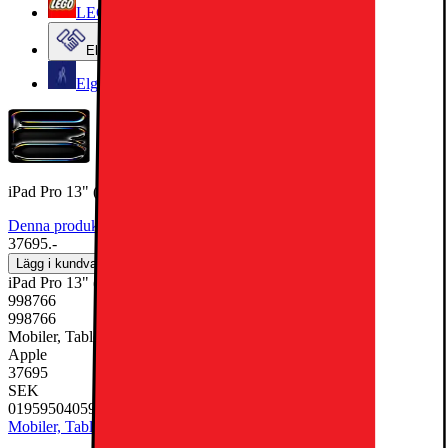
LEGO
Elgiganten Företag
Elgiganten Kundklubb
iPad Pro 13" (M5) 2TB WiFi + 5G (Silver)
Denna produkt har ännu inte blivit bedömd.
0
37695.-
Lägg i kundvagn
iPad Pro 13" (M5) 2TB WiFi + 5G (Silver)
998766
998766
Mobiler, Tablets & Smartklockor, Surfplatta
Apple
37695
SEK
0195950405934
Mobiler, Tablets & Smartklockor
Surfplatta