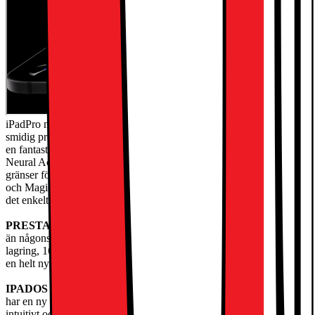
iPadPro med Apple M5-chippet har extremt hög prestanda för
smidig produktivitet och avancerade AI-baserade arbetsflöden. Med
en fantastisk Ultra Retina XDR-skärm, supersnabbt wifi7 och 5G,
Neural Accelerators för AI och ett iPadOS i nydesign finns det inga
gränser för vad du kan göra. Kombinera den med Apple Pencil Pro
och Magic Keyboard, så får du en otroligt mångsidig iPad som gör
det enkelt att skapa ochjobba.
PRESTANDA OCH LAGRING
– iPad Pro med M5 är snabbare
än någonsin och har kraftfull AI på enheten. Den har upp till 2TB
lagring, 16GB minne och Neural Accelerators för AI-prestanda på
en helt nynivå.
IPADOS
– Kör proffsappar och få mer gjort med iPadOS26, som
har en ny Liquid Glass-design och nya smarta funktioner. Ett
intuitivt och flexibelt fönstersystem gör att du kan styra, organisera