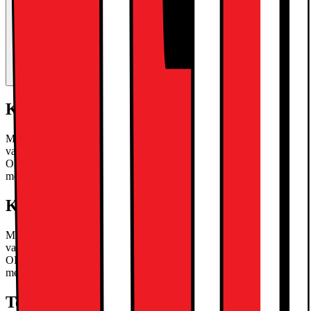
Kort om produkten
Med iPad Pro 13" kan du enkelt släppa lös din kreativa talang, tack
vare den kraftfulla Apple M5-processorn, Ultra Retina XDR
OLED-skärm med ProMotion och en 12 megapixels bakre kamera
med ProRes-stöd.
Läs mer om produkten
Kort om produkten
Med iPad Pro 13" kan du enkelt släppa lös din kreativa talang, tack
vare den kraftfulla Apple M5-processorn, Ultra Retina XDR
OLED-skärm med ProMotion och en 12 megapixels bakre kamera
med ProRes-stöd.
Läs mer om produkten
Teknisk specifikation