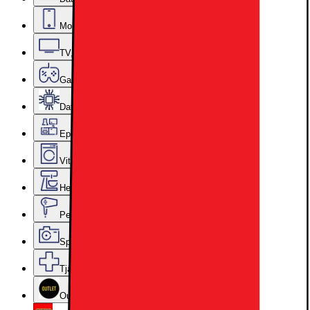
Mobiler, Tablets & Smartklockor
TV, Ljud & Smart Hem
Gaming
Datorkomponenter
Epoq Kök & Tvättstuga
Vitvaror
Hem, Hushåll & Trädgård
Personvård, Hälsa & Skönhet
Sport & Fritid
Tjänster & Tillbehör
Outlet