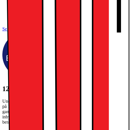
Ultra Retina XDR OLED-skärm
Apple M5-chip, tiokärnors SoC
Apple Intelligence, Face ID
Se alla specifikationer
1250:- EXTRA INBYTESRABATT
Under kampanjperioden 27/7-30/8/2026 får du extra inbytesrabatt
på 1250kr när du byter in din gamla iPad och köper en ny. Din
gamla iPad måste ha ett inbytesvärde på minst 300kr. Gäller max en
inbytesrabatt per köp. Slutgiltigt inbytesvärde på din gamla telefon
beräknas i butik.