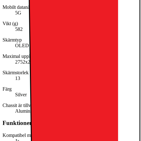
Mobilt datanätverk
5G
Vikt (g)
582
Skärmtyp
OLED
Maximal upplösning
2752x2064
Skärmstorlek (tum)
13
Färg
Silver
Chassit är tillverkat av
Aluminium
Funktioner och egenskaper
Kompatibel med stylus
Ja