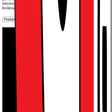
inbytesrabatt per köp. Slutgiltigt inbytesvärde på din gamla telefon
beräknas i butik.
Produktbeskrivning