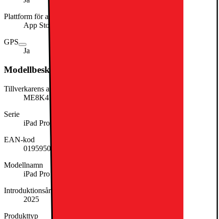
Plattform för app-distribution
App Store
GPS
Ja
Modellbeskrivning
Tillverkarens artikelnummer
ME8K4KN/A
Serie
iPad Pro
EAN-kod
0195950405934
Modellnamn
iPad Pro 13
Introduktionsår
2025
Produkttyp