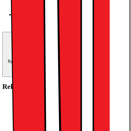
Space Black
Trade-in:
Uppgradera för mindre
Byt in din enhet och använd dess värde som delbetalning mot en ny
enhet.
Beräkna ditt inbytesvärde
Rekommenderade tillbehör:
Apple AirPods Pro Gen 3 (2025) True