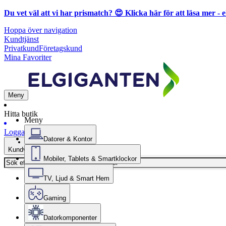
Du vet väl att vi har prismatch? 😍
Klicka här för att läsa mer
- e
Hoppa över navigation
Kundtjänst
Privatkund
Företagskund
Mina Favoriter
Meny
Hitta butik
Meny
Logga in
Datorer & Kontor
Kundvagn
Mobiler, Tablets & Smartklockor
TV, Ljud & Smart Hem
Gaming
Datorkomponenter