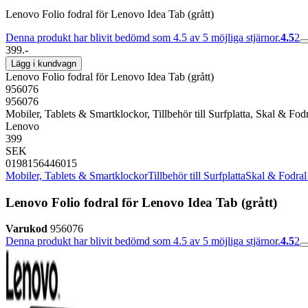
Lenovo Folio fodral för Lenovo Idea Tab (grått)
Denna produkt har blivit bedömd som 4.5 av 5 möjliga stjärnor.
4.5
2
399.-
Lägg i kundvagn
Lenovo Folio fodral för Lenovo Idea Tab (grått)
956076
956076
Mobiler, Tablets & Smartklockor, Tillbehör till Surfplatta, Skal & Fodra
Lenovo
399
SEK
0198156446015
Mobiler, Tablets & Smartklockor
Tillbehör till Surfplatta
Skal & Fodral t
Lenovo Folio fodral för Lenovo Idea Tab (grått)
Varukod
956076
Denna produkt har blivit bedömd som 4.5 av 5 möjliga stjärnor.
4.5
2