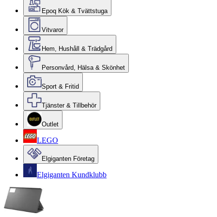
Epoq Kök & Tvättstuga
Vitvaror
Hem, Hushåll & Trädgård
Personvård, Hälsa & Skönhet
Sport & Fritid
Tjänster & Tillbehör
Outlet
LEGO
Elgiganten Företag
Elgiganten Kundklubb