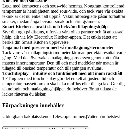
Konsten med sous-vide
Laga med kompetens och sous-vide hemma. Noggrant kontrollerad
temperatur är hemligheten med sous-vide, och tack vare vår exakta
teknik är det nu enkelt att uppnå. Vakuumförseglade påsar förbättrar
smaker, medan ånga bevarar smak och näringsämnen.
Smart Kitchen – praktisk och bekväm tillagningshjälp
Styr din ugn på distans, utforska våra olika partner och få anpassad
hjälp, allt via My Electrolux Kitchen-appen. Det enkla sättet att
berika din Smart Kitchen-upplevelse.
Laga mat med precision med vår matlagningstermometer
Tack vare vår matlagningstermometer får man perfekta resultat varje
gång. Med den övervakas matlagningsprocessen genom att mäta
matens innertemperatur. Den till och med meddelar när maten är
tillagad till önskad temperatur och tillagningen avslutas.
Touchdisplay – intuitiv och funktionell med allt inom räckhåll
TFT-ugnen med touchdisplay gör det enkelt att justera tid och
temperatur, oavsett om du ska baka muffins eller tillaga lax. Ger dig
teknologin och matlagningshjälpen du behöver för att tillaga de
läckra rätterna du älskar.
Förpackningen innehåller
Utdragbara bakplåtsskenor Telescopic runners|Vattenhårdhetstest