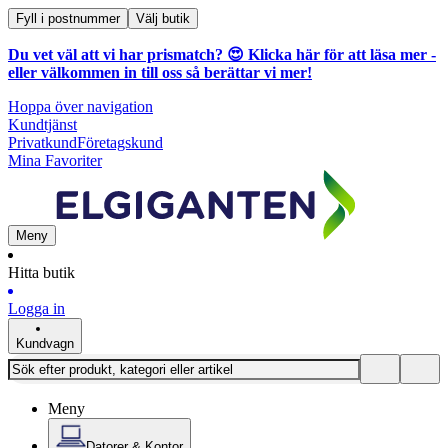
Fyll i postnummer
Välj butik
Du vet väl att vi har prismatch? 😍
Klicka här för att läsa mer
-
eller välkommen in till oss så berättar vi mer!
Hoppa över navigation
Kundtjänst
Privatkund
Företagskund
Mina Favoriter
Meny
Hitta butik
Logga in
Kundvagn
Meny
Datorer & Kontor