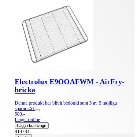
Electrolux E9OOAFWM - AirFry-
bricka
Denna produkt har blivit bedömd som 5 av 5 möjliga
stjärnor.
5
1
589.-
I lager online
Lägg i kundvagn
913783