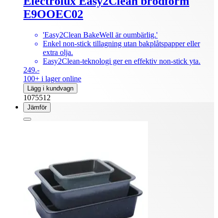
Electrolux Easy2Clean brödform
E9OOEC02
'Easy2Clean BakeWell är oumbärlig.'
Enkel non-stick tillagning utan bakplåtspapper eller
extra olja.
Easy2Clean-teknologi ger en effektiv non-stick yta.
249.-
100+ i lager online
Lägg i kundvagn
1075512
Jämför