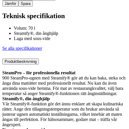
Jämför
Spara
Teknisk specifikation
Volum: 70 l
Steamify®, din ånghjälp
Laga med sous-vide
Se alla specifikationer
Produktbeskrivning
SteamPro – för professionella resultat
900 SteamPro-ugnen med Steamify® gör att du kan baka, steka och
ånga dina maträtter med professionellt resultat. Nu kan du även
använda sous-vide hemma. För mat av restaurangkvalitet, välj bara
temperatur så anger Steamify®-funktionen rätt ånginställningar.
Steamify®, din ånghjälp
Vår Steamify®-funktion gör det ännu enklare att skapa kulinariska
rätter. Ange den tillagningstemperatur som du brukar använda så
justerar ugnen automatiskt inställningarna, vilket innebär att maten
ångas till perfektion. För hälsosammare, godare mat ‒ träffa vår
ångexpert.