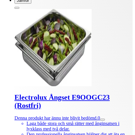
Jämför
Electrolux Ångset E9OOGC23
(Rostfri)
Denna produkt har ännu inte blivit bedömd.
0
Laga både stora och små rätter med ånginsatsen i
lyxklass med två delar.
Den professionella ånginsatsen hjälper dig att äta en