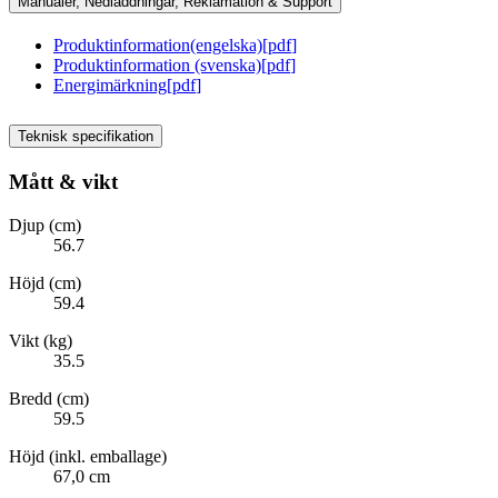
Manualer, Nedladdningar, Reklamation & Support
Produktinformation(engelska)
[
pdf
]
Produktinformation (svenska)
[
pdf
]
Energimärkning
[
pdf
]
Teknisk specifikation
Mått & vikt
Djup (cm)
56.7
Höjd (cm)
59.4
Vikt (kg)
35.5
Bredd (cm)
59.5
Höjd (inkl. emballage)
67,0 cm