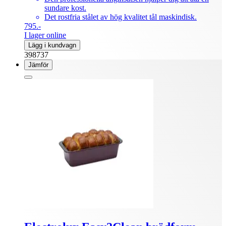
sundare kost.
Det rostfria stålet av hög kvalitet tål maskindisk.
795.-
I lager online
Lägg i kundvagn
398737
Jämför