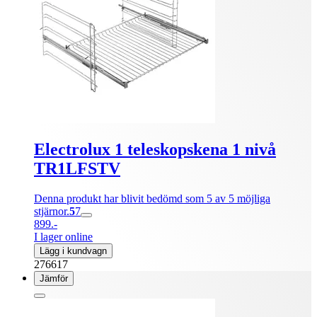
Electrolux 1 teleskopskena 1 nivå
TR1LFSTV
Denna produkt har blivit bedömd som 5 av 5 möjliga
stjärnor.
5
7
899.-
I lager online
Lägg i kundvagn
276617
Jämför