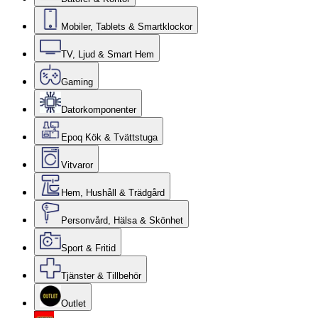
Mobiler, Tablets & Smartklockor
TV, Ljud & Smart Hem
Gaming
Datorkomponenter
Epoq Kök & Tvättstuga
Vitvaror
Hem, Hushåll & Trädgård
Personvård, Hälsa & Skönhet
Sport & Fritid
Tjänster & Tillbehör
Outlet