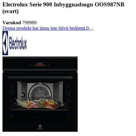
Electrolux Serie 900 Inbyggnadsugn OOS987NB
(svart)
Varukod
799989
Denna produkt har ännu inte blivit bedömd.
0