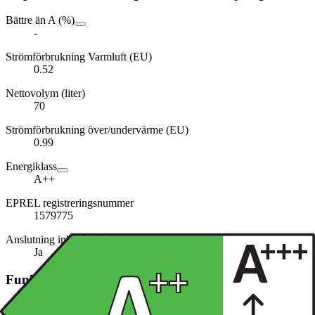
Bättre än A (%)
-
Strömförbrukning Varmluft (EU)
0.52
Nettovolym (liter)
70
Strömförbrukning över/undervärme (EU)
0.99
Energiklass
A++
EPREL registreringsnummer
1579775
Anslutning inkluderad
Ja
Funktioner och egenskaper
Ångfunktion