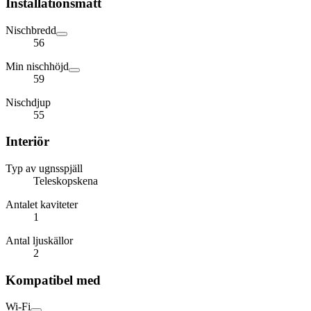
Installationsmått
Nischbredd
56
Min nischhöjd
59
Nischdjup
55
Interiör
Typ av ugnsspjäll
Teleskopskena
Antalet kaviteter
1
Antal ljuskällor
2
Kompatibel med
Wi-Fi