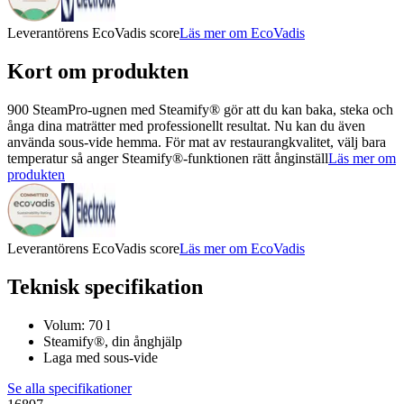
Leverantörens EcoVadis score
Läs mer om EcoVadis
Kort om produkten
900 SteamPro-ugnen med Steamify® gör att du kan baka, steka och
ånga dina maträtter med professionellt resultat. Nu kan du även
använda sous-vide hemma. För mat av restaurangkvalitet, välj bara
temperatur så anger Steamify®-funktionen rätt ånginställ
Läs mer om
produkten
Leverantörens EcoVadis score
Läs mer om EcoVadis
Teknisk specifikation
Volum: 70 l
Steamify®, din ånghjälp
Laga med sous-vide
Se alla specifikationer