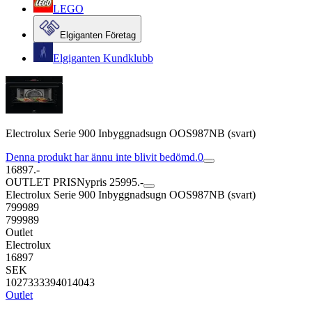
LEGO
Elgiganten Företag
Elgiganten Kundklubb
Electrolux Serie 900 Inbyggnadsugn OOS987NB (svart)
Denna produkt har ännu inte blivit bedömd.
0
16897.-
OUTLET PRIS
Nypris 25995.-
Electrolux Serie 900 Inbyggnadsugn OOS987NB (svart)
799989
799989
Outlet
Electrolux
16897
SEK
1027333394014043
Outlet