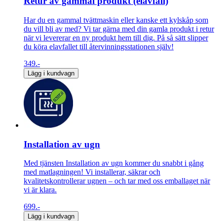
Retur av gammal produkt (elavfall)
Har du en gammal tvättmaskin eller kanske ett kylskåp som
du vill bli av med? Vi tar gärna med din gamla produkt i retur
när vi levererar en ny produkt hem till dig. På så sätt slipper
du köra elavfallet till återvinningsstationen själv!
349.-
Lägg i kundvagn
Installation av ugn
Med tjänsten Installation av ugn kommer du snabbt i gång
med matlagningen! Vi installerar, säkrar och
kvalitetskontrollerar ugnen – och tar med oss emballaget när
vi är klara.
699.-
Lägg i kundvagn