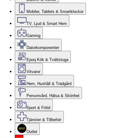
Mobiler, Tablets & Smartklockor
TV, Ljud & Smart Hem
Gaming
Datorkomponenter
Epoq Kök & Tvättstuga
Vitvaror
Hem, Hushåll & Trädgård
Personvård, Hälsa & Skönhet
Sport & Fritid
Tjänster & Tillbehör
Outlet