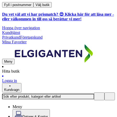
Fyll i postnummer
Välj butik
Du vet väl att vi har prismatch? 😍
Klicka här för att läsa mer
-
eller välkommen in till oss så berättar vi mer!
Hoppa över navigation
Kundtjänst
Privatkund
Företagskund
Mina Favoriter
Meny
Hitta butik
Logga in
Kundvagn
Meny
Datorer & Kontor