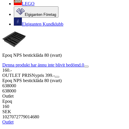
LEGO
Elgiganten Företag
Elgiganten Kundklubb
Epoq NPS besticklåda 80 (svart)
Denna produkt har ännu inte blivit bedömd.
0
160.-
OUTLET PRIS
Nypris 399.-
Epoq NPS besticklåda 80 (svart)
638000
638000
Outlet
Epoq
160
SEK
1027072779014680
Outlet