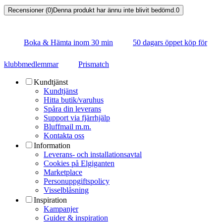
Recensioner (0)
Denna produkt har ännu inte blivit bedömd.
0
Boka & Hämta inom 30 min
50 dagars öppet köp för
klubbmedlemmar
Prismatch
Kundtjänst
Kundtjänst
Hitta butik/varuhus
Spåra din leverans
Support via fjärrhjälp
Bluffmail m.m.
Kontakta oss
Information
Leverans- och installationsavtal
Cookies på Elgiganten
Marketplace
Personuppgiftspolicy
Visselblåsning
Inspiration
Kampanjer
Guider & inspiration