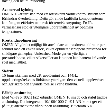
tracing och neural rendering.
Avancerad kylning
OMEN 16 är utrustad med ett sofistikerat värmekontrollsystem som
förhindrar överhettning. Detta gör att de kraftfulla komponenterna
kan fungera effektivt utan risk för termisk strypning. En IR-
värmesensor stödjer ytterligare upprätthållandet av optimala
temperaturer.
Prestandaoptimering
OMEN AI gör det möjligt för användare att maximera bildrutor per
sekund med ett enkelt klick, vilket optimerar laptopens prestanda för
smidigare gameplay. Unleashed Mode ger en ytterligare
prestandaboost, vilket säkerställer att laptopen kan hantera krävande
spel med lätthet.
Skärm
16-tums skärmen med 2K-upplösning och 144Hz
uppdateringsfrekvens förbättrar ytterligare den visuella upplevelsen
och ger skarp och flytande rörelse i varje bildruta.
Pålitlig anslutning
Med Wi-Fi 6 (802.11ax) erbjuder OMEN 16 snabb och stabil trådlös
anslutning. Det integrerade 10/100/1000 GbE LAN-kortet ger ett
pålitligt alternativ för trådbunden anslutning. Bluetooth 5.4