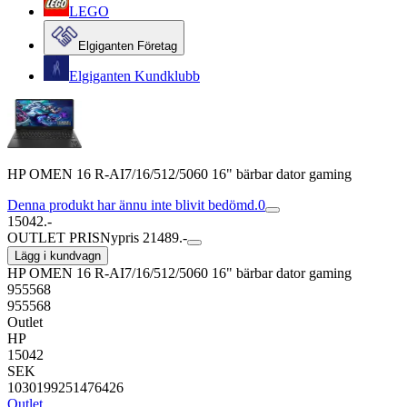
LEGO
Elgiganten Företag
Elgiganten Kundklubb
HP OMEN 16 R-AI7/16/512/5060 16" bärbar dator gaming
Denna produkt har ännu inte blivit bedömd.
0
15042.-
OUTLET PRIS
Nypris 21489.-
Lägg i kundvagn
HP OMEN 16 R-AI7/16/512/5060 16" bärbar dator gaming
955568
955568
Outlet
HP
15042
SEK
1030199251476426
Outlet