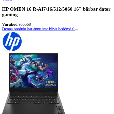
HP OMEN 16 R-AI7/16/512/5060 16" bärbar dator
gaming
Varukod
955568
Denna produkt har ännu inte blivit bedömd.
0