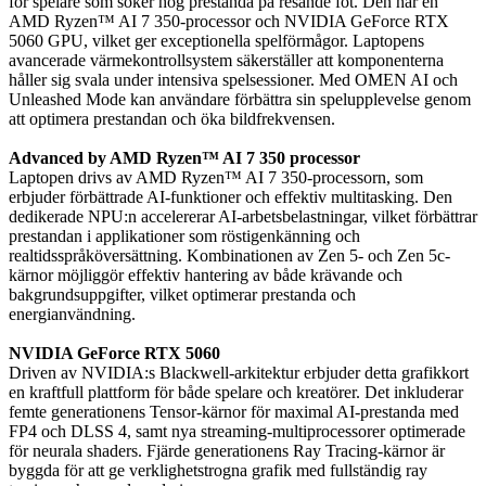
för spelare som söker hög prestanda på resande fot. Den har en
AMD Ryzen™ AI 7 350-processor och NVIDIA GeForce RTX
5060 GPU, vilket ger exceptionella spelförmågor. Laptopens
avancerade värmekontrollsystem säkerställer att komponenterna
håller sig svala under intensiva spelsessioner. Med OMEN AI och
Unleashed Mode kan användare förbättra sin spelupplevelse genom
att optimera prestandan och öka bildfrekvensen.
Advanced by AMD Ryzen™ AI 7 350 processor
Laptopen drivs av AMD Ryzen™ AI 7 350-processorn, som
erbjuder förbättrade AI-funktioner och effektiv multitasking. Den
dedikerade NPU:n accelererar AI-arbetsbelastningar, vilket förbättrar
prestandan i applikationer som röstigenkänning och
realtidsspråköversättning. Kombinationen av Zen 5- och Zen 5c-
kärnor möjliggör effektiv hantering av både krävande och
bakgrundsuppgifter, vilket optimerar prestanda och
energianvändning.
NVIDIA GeForce RTX 5060
Driven av NVIDIA:s Blackwell-arkitektur erbjuder detta grafikkort
en kraftfull plattform för både spelare och kreatörer. Det inkluderar
femte generationens Tensor-kärnor för maximal AI-prestanda med
FP4 och DLSS 4, samt nya streaming-multiprocessorer optimerade
för neurala shaders. Fjärde generationens Ray Tracing-kärnor är
byggda för att ge verklighetstrogna grafik med fullständig ray