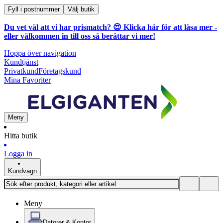
Fyll i postnummer
Välj butik
Du vet väl att vi har prismatch? 😍
Klicka här för att läsa mer
-
eller välkommen in till oss så berättar vi mer!
Hoppa över navigation
Kundtjänst
Privatkund
Företagskund
Mina Favoriter
Meny
Hitta butik
Logga in
Kundvagn
Meny
Datorer & Kontor