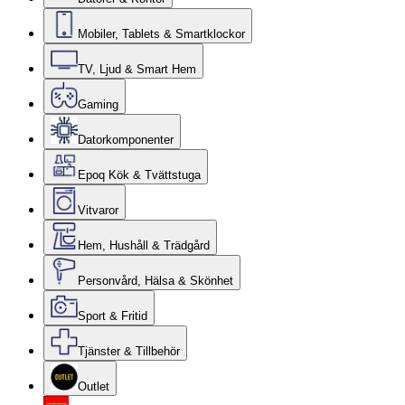
Mobiler, Tablets & Smartklockor
TV, Ljud & Smart Hem
Gaming
Datorkomponenter
Epoq Kök & Tvättstuga
Vitvaror
Hem, Hushåll & Trädgård
Personvård, Hälsa & Skönhet
Sport & Fritid
Tjänster & Tillbehör
Outlet