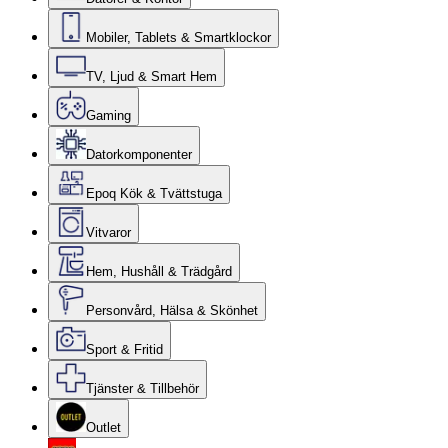
Mobiler, Tablets & Smartklockor
TV, Ljud & Smart Hem
Gaming
Datorkomponenter
Epoq Kök & Tvättstuga
Vitvaror
Hem, Hushåll & Trädgård
Personvård, Hälsa & Skönhet
Sport & Fritid
Tjänster & Tillbehör
Outlet