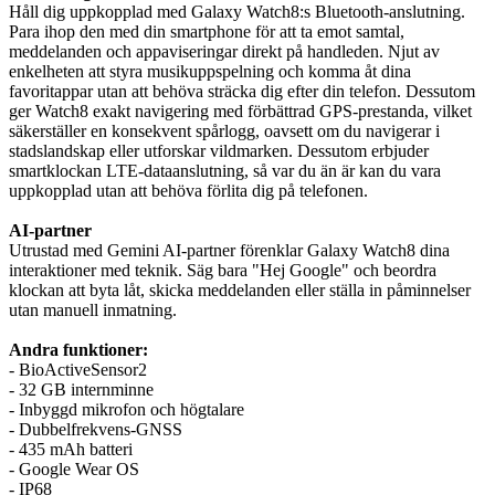
Håll dig uppkopplad med Galaxy Watch8:s Bluetooth-anslutning.
Para ihop den med din smartphone för att ta emot samtal,
meddelanden och appaviseringar direkt på handleden. Njut av
enkelheten att styra musikuppspelning och komma åt dina
favoritappar utan att behöva sträcka dig efter din telefon. Dessutom
ger Watch8 exakt navigering med förbättrad GPS-prestanda, vilket
säkerställer en konsekvent spårlogg, oavsett om du navigerar i
stadslandskap eller utforskar vildmarken. Dessutom erbjuder
smartklockan LTE-dataanslutning, så var du än är kan du vara
uppkopplad utan att behöva förlita dig på telefonen.
AI-partner
Utrustad med Gemini AI-partner förenklar Galaxy Watch8 dina
interaktioner med teknik. Säg bara "Hej Google" och beordra
klockan att byta låt, skicka meddelanden eller ställa in påminnelser
utan manuell inmatning.
Andra funktioner:
- BioActiveSensor2
- 32 GB internminne
- Inbyggd mikrofon och högtalare
- Dubbelfrekvens-GNSS
- 435 mAh batteri
- Google Wear OS
- IP68