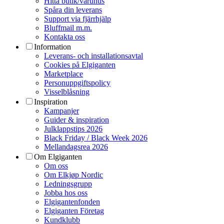
Hitta butik/varuhus
Spåra din leverans
Support via fjärrhjälp
Bluffmail m.m.
Kontakta oss
Information
Leverans- och installationsavtal
Cookies på Elgiganten
Marketplace
Personuppgiftspolicy
Visselblåsning
Inspiration
Kampanjer
Guider & inspiration
Julklappstips 2026
Black Friday / Black Week 2026
Mellandagsrea 2026
Om Elgiganten
Om oss
Om Elkjøp Nordic
Ledningsgrupp
Jobba hos oss
Elgigantenfonden
Elgiganten Företag
Kundklubb