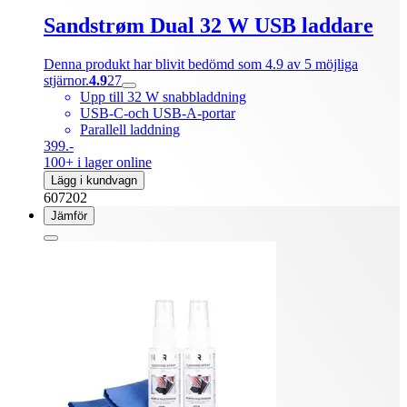
Sandstrøm Dual 32 W USB laddare
Denna produkt har blivit bedömd som 4.9 av 5 möjliga
stjärnor.
4.9
27
Upp till 32 W snabbladdning
USB-C-och USB-A-portar
Parallell laddning
399.-
100+ i lager online
Lägg i kundvagn
607202
Jämför