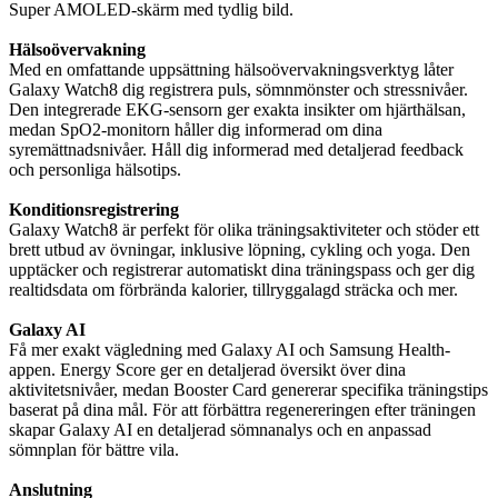
Super AMOLED-skärm med tydlig bild.
Hälsoövervakning
Med en omfattande uppsättning hälsoövervakningsverktyg låter
Galaxy Watch8 dig registrera puls, sömnmönster och stressnivåer.
Den integrerade EKG-sensorn ger exakta insikter om hjärthälsan,
medan SpO2-monitorn håller dig informerad om dina
syremättnadsnivåer. Håll dig informerad med detaljerad feedback
och personliga hälsotips.
Konditionsregistrering
Galaxy Watch8 är perfekt för olika träningsaktiviteter och stöder ett
brett utbud av övningar, inklusive löpning, cykling och yoga. Den
upptäcker och registrerar automatiskt dina träningspass och ger dig
realtidsdata om förbrända kalorier, tillryggalagd sträcka och mer.
Galaxy AI
Få mer exakt vägledning med Galaxy AI och Samsung Health-
appen. Energy Score ger en detaljerad översikt över dina
aktivitetsnivåer, medan Booster Card genererar specifika träningstips
baserat på dina mål. För att förbättra regenereringen efter träningen
skapar Galaxy AI en detaljerad sömnanalys och en anpassad
sömnplan för bättre vila.
Anslutning