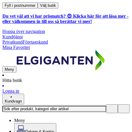
Fyll i postnummer
Välj butik
Du vet väl att vi har prismatch? 😍
Klicka här för att läsa mer
-
eller välkommen in till oss så berättar vi mer!
Hoppa över navigation
Kundtjänst
Privatkund
Företagskund
Mina Favoriter
Meny
Hitta butik
Logga in
Kundvagn
Meny
Datorer & Kontor