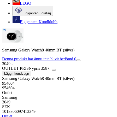
LEGO
Elgiganten Företag
Elgiganten Kundklubb
Samsung Galaxy Watch8 40mm BT (silver)
Denna produkt har ännu inte blivit bedömd.
0
3049.-
OUTLET PRIS
Nypris 3587.-
Lägg i kundvagn
Samsung Galaxy Watch8 40mm BT (silver)
954604
954604
Outlet
Samsung
3049
SEK
1018806097413349
Outlet