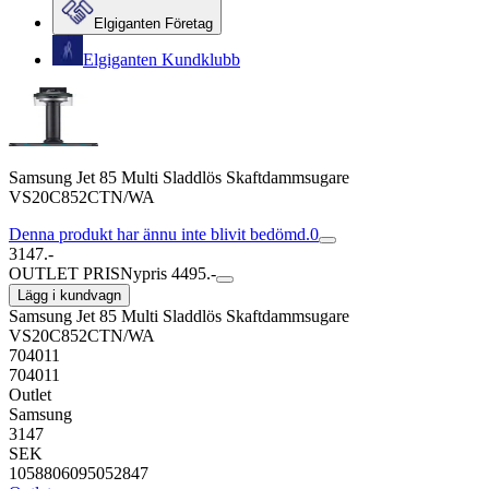
Elgiganten Företag
Elgiganten Kundklubb
Samsung Jet 85 Multi Sladdlös Skaftdammsugare
VS20C852CTN/WA
Denna produkt har ännu inte blivit bedömd.
0
3147.-
OUTLET PRIS
Nypris 4495.-
Lägg i kundvagn
Samsung Jet 85 Multi Sladdlös Skaftdammsugare
VS20C852CTN/WA
704011
704011
Outlet
Samsung
3147
SEK
1058806095052847