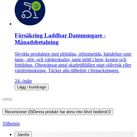
Försäkring Laddbar Dammsugare -
Månadsbetalning
Skydda produkten mot plötsliga, oförutsedda, händelser som
tapp-, stöt- och vätskeskador, samt stöld i hem, kontor och
fritidshus. Obegränsat antal skadetillfällen utan självrisk eller
värdeminskning. Täcker alla tillbehör i förpackningen.
24.-
/mån
Lägg i kundvagn
Recensioner (0)
Denna produkt har ännu inte blivit bedömd.
0
Tillbehör
Jämför