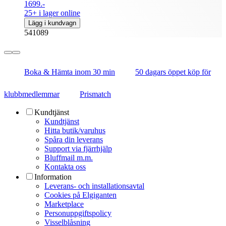
1699.-
25+ i lager online
Lägg i kundvagn
541089
Boka & Hämta inom 30 min
50 dagars öppet köp för
klubbmedlemmar
Prismatch
Kundtjänst
Kundtjänst
Hitta butik/varuhus
Spåra din leverans
Support via fjärrhjälp
Bluffmail m.m.
Kontakta oss
Information
Leverans- och installationsavtal
Cookies på Elgiganten
Marketplace
Personuppgiftspolicy
Visselblåsning