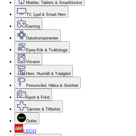
Mobiler, Tablets & Smartklockor
TV, Ljud & Smart Hem
Gaming
Datorkomponenter
Epoq Kök & Tvättstuga
Vitvaror
Hem, Hushåll & Trädgård
Personvård, Hälsa & Skönhet
Sport & Fritid
Tjänster & Tillbehör
Outlet
LEGO