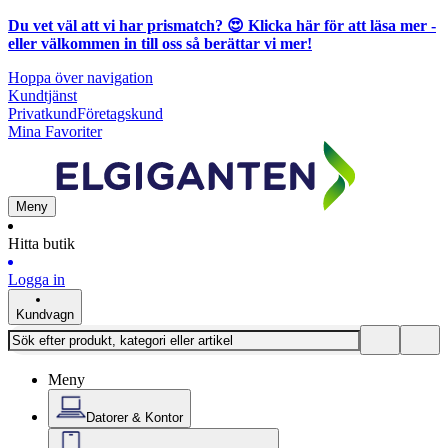
Du vet väl att vi har prismatch? 😍
Klicka här för att läsa mer
-
eller välkommen in till oss så berättar vi mer!
Hoppa över navigation
Kundtjänst
Privatkund
Företagskund
Mina Favoriter
Meny
Hitta butik
Logga in
Kundvagn
Meny
Datorer & Kontor