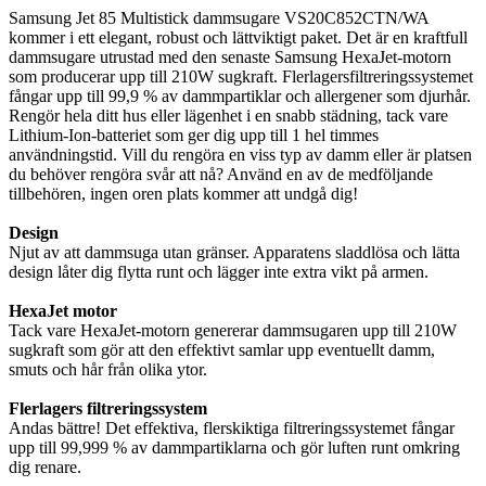
Samsung Jet 85 Multistick dammsugare VS20C852CTN/WA
kommer i ett elegant, robust och lättviktigt paket. Det är en kraftfull
dammsugare utrustad med den senaste Samsung HexaJet-motorn
som producerar upp till 210W sugkraft. Flerlagersfiltreringssystemet
fångar upp till 99,9 % av dammpartiklar och allergener som djurhår.
Rengör hela ditt hus eller lägenhet i en snabb städning, tack vare
Lithium-Ion-batteriet som ger dig upp till 1 hel timmes
användningstid. Vill du rengöra en viss typ av damm eller är platsen
du behöver rengöra svår att nå? Använd en av de medföljande
tillbehören, ingen oren plats kommer att undgå dig!
Design
Njut av att dammsuga utan gränser. Apparatens sladdlösa och lätta
design låter dig flytta runt och lägger inte extra vikt på armen.
HexaJet motor
Tack vare HexaJet-motorn genererar dammsugaren upp till 210W
sugkraft som gör att den effektivt samlar upp eventuellt damm,
smuts och hår från olika ytor.
Flerlagers filtreringssystem
Andas bättre! Det effektiva, flerskiktiga filtreringssystemet fångar
upp till 99,999 % av dammpartiklarna och gör luften runt omkring
dig renare.