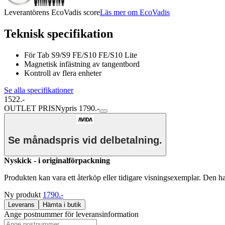
Leverantörens EcoVadis score
Läs mer om EcoVadis
Teknisk specifikation
För Tab S9/S9 FE/S10 FE/S10 Lite
Magnetisk infästning av tangentbord
Kontroll av flera enheter
Se alla specifikationer
1522.-
OUTLET PRIS
Nypris 1790.-
Se månadspris vid delbetalning.
Nyskick - i originalförpackning
Produkten kan vara ett återköp eller tidigare visningsexemplar. Den h
Ny produkt
1790.-
Leverans
Hämta i butik
Ange postnummer för leveransinformation