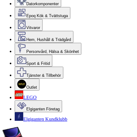
Datorkomponenter
Epoq Kök & Tvättstuga
Vitvaror
Hem, Hushåll & Trädgård
Personvård, Hälsa & Skönhet
Sport & Fritid
Tjänster & Tillbehör
Outlet
LEGO
Elgiganten Företag
Elgiganten Kundklubb