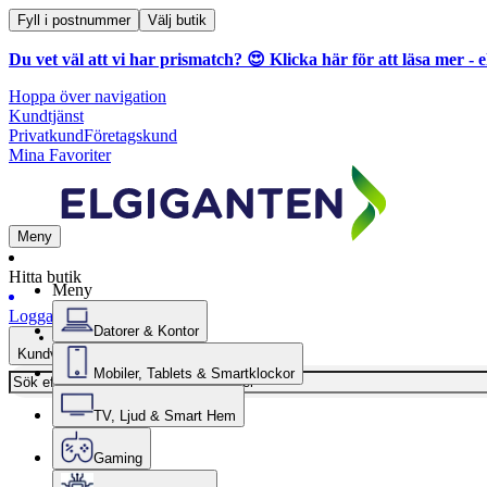
Fyll i postnummer
Välj butik
Du vet väl att vi har prismatch? 😍
Klicka här för att läsa mer
- e
Hoppa över navigation
Kundtjänst
Privatkund
Företagskund
Mina Favoriter
Meny
Hitta butik
Meny
Logga in
Datorer & Kontor
Kundvagn
Mobiler, Tablets & Smartklockor
TV, Ljud & Smart Hem
Gaming