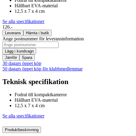
Fodral till kompaktkameror
Hållbart EVA-material
12,5 x 7 x 4 cm
Se alla specifikationer
126.-
Leverans
Hämta i butik
Ange postnummer för leveransinformation
Lägg i kundvagn
Jämför
Spara
30 dagars öppet köp
50 dagars öppet köp för klubbmedlemmar
Teknisk specifikation
Fodral till kompaktkameror
Hållbart EVA-material
12,5 x 7 x 4 cm
Se alla specifikationer
Produktbeskrivning