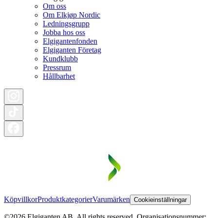
Om oss
Om Elkjøp Nordic
Ledningsgrupp
Jobba hos oss
Elgigantenfonden
Elgiganten Företag
Kundklubb
Pressrum
Hållbarhet
Köpvillkor
Produktkategorier
Varumärken
Cookieinställningar
©2026 Elgiganten AB. All rights reserved. Organisationsnummer: