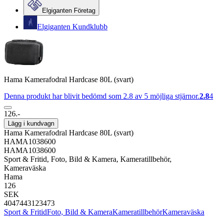
Elgiganten Företag
Elgiganten Kundklubb
Hama Kamerafodral Hardcase 80L (svart)
Denna produkt har blivit bedömd som 2.8 av 5 möjliga stjärnor.
2.8
4
126.-
Lägg i kundvagn
Hama Kamerafodral Hardcase 80L (svart)
HAMA1038600
HAMA1038600
Sport & Fritid, Foto, Bild & Kamera, Kameratillbehör,
Kameraväska
Hama
126
SEK
4047443123473
Sport & Fritid
Foto, Bild & Kamera
Kameratillbehör
Kameraväska