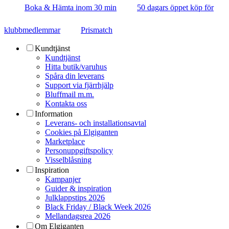
Boka & Hämta inom 30 min
50 dagars öppet köp för
klubbmedlemmar
Prismatch
Kundtjänst
Kundtjänst
Hitta butik/varuhus
Spåra din leverans
Support via fjärrhjälp
Bluffmail m.m.
Kontakta oss
Information
Leverans- och installationsavtal
Cookies på Elgiganten
Marketplace
Personuppgiftspolicy
Visselblåsning
Inspiration
Kampanjer
Guider & inspiration
Julklappstips 2026
Black Friday / Black Week 2026
Mellandagsrea 2026
Om Elgiganten