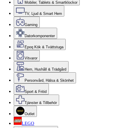
Mobiler, Tablets & Smartklockor
TV, Ljud & Smart Hem
Gaming
Datorkomponenter
Epoq Kök & Tvättstuga
Vitvaror
Hem, Hushåll & Trädgård
Personvård, Hälsa & Skönhet
Sport & Fritid
Tjänster & Tillbehör
Outlet
LEGO