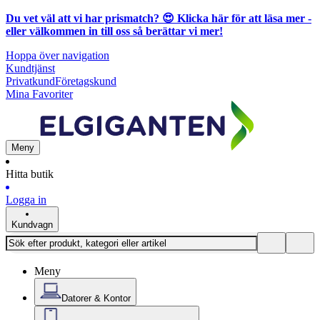
Du vet väl att vi har prismatch? 😍
Klicka här för att läsa mer
-
eller välkommen in till oss så berättar vi mer!
Hoppa över navigation
Kundtjänst
Privatkund
Företagskund
Mina Favoriter
Meny
Hitta butik
Logga in
Kundvagn
Meny
Datorer & Kontor