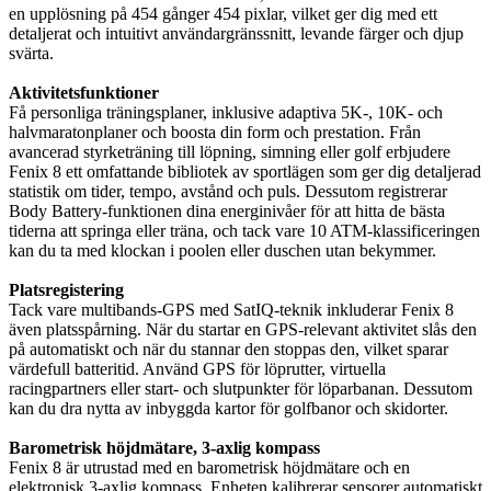
en upplösning på 454 gånger 454 pixlar, vilket ger dig med ett
detaljerat och intuitivt användargränssnitt, levande färger och djup
svärta.
Aktivitetsfunktioner
Få personliga träningsplaner, inklusive adaptiva 5K-, 10K- och
halvmaratonplaner och boosta din form och prestation. Från
avancerad styrketräning till löpning, simning eller golf erbjudere
Fenix ​​8 ett omfattande bibliotek av sportlägen som ger dig detaljerad
statistik om tider, tempo, avstånd och puls. Dessutom registrerar
Body Battery-funktionen dina energinivåer för att hitta de bästa
tiderna att springa eller träna, och tack vare 10 ATM-klassificeringen
kan du ta med klockan i poolen eller duschen utan bekymmer.
Platsregistering
Tack vare multibands-GPS med SatIQ-teknik inkluderar Fenix ​​8
även platsspårning. När du startar en GPS-relevant aktivitet slås den
på automatiskt och när du stannar den stoppas den, vilket sparar
värdefull batteritid. Använd GPS för löprutter, virtuella
racingpartners eller start- och slutpunkter för löparbanan. Dessutom
kan du dra nytta av inbyggda kartor för golfbanor och skidorter.
Barometrisk höjdmätare, 3-axlig kompass
Fenix ​​​​8 är utrustad med en barometrisk höjdmätare och en
elektronisk 3-axlig kompass. Enheten kalibrerar sensorer automatiskt