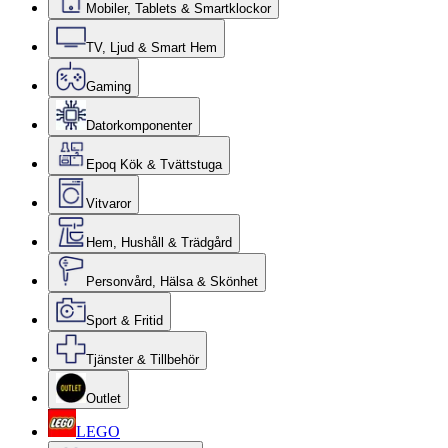
Mobiler, Tablets & Smartklockor
TV, Ljud & Smart Hem
Gaming
Datorkomponenter
Epoq Kök & Tvättstuga
Vitvaror
Hem, Hushåll & Trädgård
Personvård, Hälsa & Skönhet
Sport & Fritid
Tjänster & Tillbehör
Outlet
LEGO