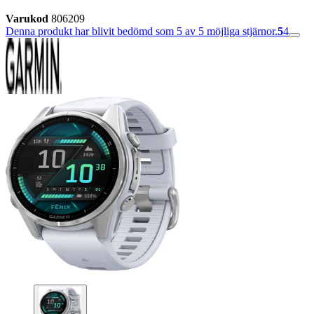
Varukod
806209
Denna produkt har blivit bedömd som 5 av 5 möjliga stjärnor.
5
4