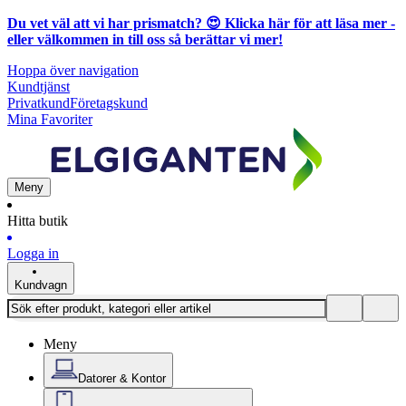
Du vet väl att vi har prismatch? 😍
Klicka här för att läsa mer
-
eller välkommen in till oss så berättar vi mer!
Hoppa över navigation
Kundtjänst
Privatkund
Företagskund
Mina Favoriter
Meny
Hitta butik
Logga in
Kundvagn
Meny
Datorer & Kontor