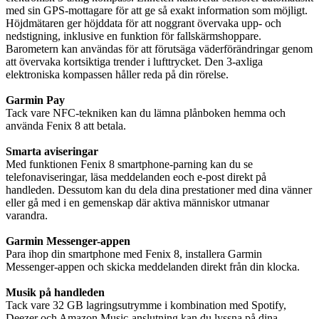
med sin GPS-mottagare för att ge så exakt information som möjligt.
Höjdmätaren ger höjddata för att noggrant övervaka upp- och
nedstigning, inklusive en funktion för fallskärmshoppare.
Barometern kan användas för att förutsäga väderförändringar genom
att övervaka kortsiktiga trender i lufttrycket. Den 3-axliga
elektroniska kompassen håller reda på din rörelse.
Garmin Pay
Tack vare NFC-tekniken kan du lämna plånboken hemma och
använda Fenix ​​​​8 att betala.
Smarta aviseringar
Med funktionen Fenix ​​​​8 smartphone-parning kan du se
telefonaviseringar, läsa meddelanden eoch e-post direkt på
handleden. Dessutom kan du dela dina prestationer med dina vänner
eller gå med i en gemenskap där aktiva människor utmanar
varandra.
Garmin Messenger-appen
Para ihop din smartphone med Fenix ​​​​8, installera Garmin
Messenger-appen och skicka meddelanden direkt från din klocka.
Musik på handleden
Tack vare 32 GB lagringsutrymme i kombination med Spotify,
Deezer och Amazon Music-anslutning kan du lyssna på dina