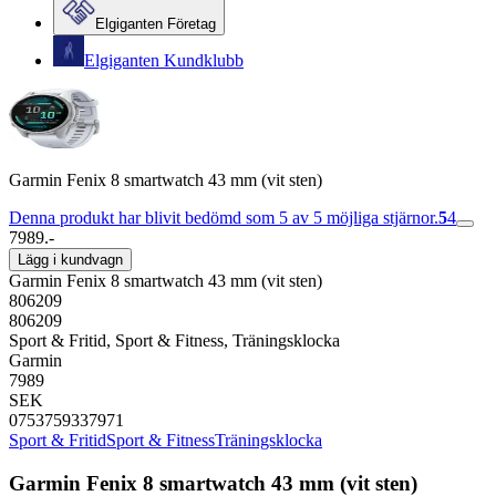
Elgiganten Företag
Elgiganten Kundklubb
Garmin Fenix 8 smartwatch 43 mm (vit sten)
Denna produkt har blivit bedömd som 5 av 5 möjliga stjärnor.
5
4
7989.-
Lägg i kundvagn
Garmin Fenix 8 smartwatch 43 mm (vit sten)
806209
806209
Sport & Fritid, Sport & Fitness, Träningsklocka
Garmin
7989
SEK
0753759337971
Sport & Fritid
Sport & Fitness
Träningsklocka
Garmin Fenix 8 smartwatch 43 mm (vit sten)