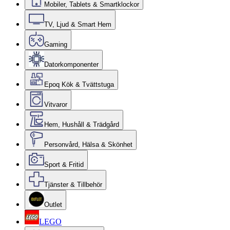
Mobiler, Tablets & Smartklockor
TV, Ljud & Smart Hem
Gaming
Datorkomponenter
Epoq Kök & Tvättstuga
Vitvaror
Hem, Hushåll & Trädgård
Personvård, Hälsa & Skönhet
Sport & Fritid
Tjänster & Tillbehör
Outlet
LEGO