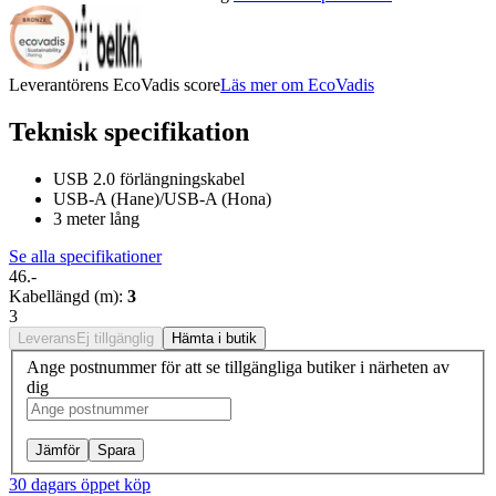
Leverantörens EcoVadis score
Läs mer om EcoVadis
Teknisk specifikation
USB 2.0 förlängningskabel
USB-A (Hane)/USB-A (Hona)
3 meter lång
Se alla specifikationer
46.-
Kabellängd (m)
:
3
3
Leverans
Ej tillgänglig
Hämta i butik
Ange postnummer för att se tillgängliga butiker i närheten av
dig
Jämför
Spara
30 dagars öppet köp