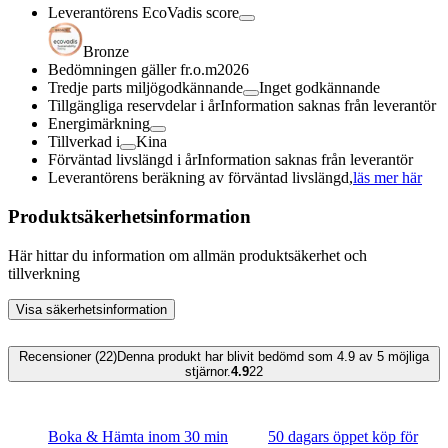
Leverantörens EcoVadis score
Bronze
Bedömningen gäller fr.o.m
2026
Tredje parts miljögodkännande
Inget godkännande
Tillgängliga reservdelar i år
Information saknas från leverantör
Energimärkning
Tillverkad i
Kina
Förväntad livslängd i år
Information saknas från leverantör
Leverantörens beräkning av förväntad livslängd,
läs mer här
Produktsäkerhetsinformation
Här hittar du information om allmän produktsäkerhet och
tillverkning
Visa säkerhetsinformation
Recensioner (22)
Denna produkt har blivit bedömd som 4.9 av 5 möjliga
stjärnor.
4.9
22
Boka & Hämta inom 30 min
50 dagars öppet köp för