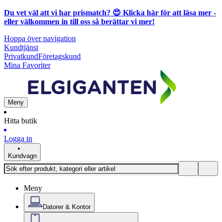
Du vet väl att vi har prismatch? 😍
Klicka här för att läsa mer
-
eller välkommen in till oss så berättar vi mer!
Hoppa över navigation
Kundtjänst
Privatkund
Företagskund
Mina Favoriter
Meny
Hitta butik
Logga in
Kundvagn
Meny
Datorer & Kontor