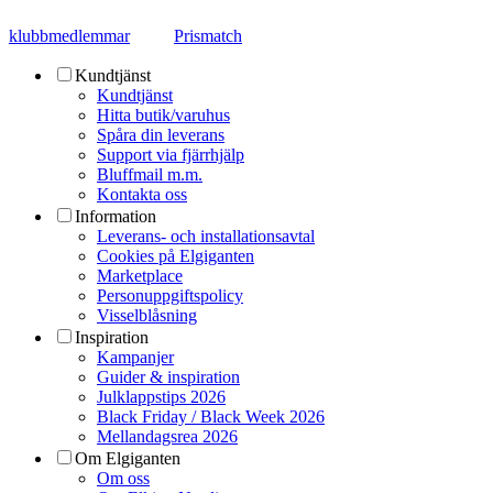
klubbmedlemmar
Prismatch
Kundtjänst
Kundtjänst
Hitta butik/varuhus
Spåra din leverans
Support via fjärrhjälp
Bluffmail m.m.
Kontakta oss
Information
Leverans- och installationsavtal
Cookies på Elgiganten
Marketplace
Personuppgiftspolicy
Visselblåsning
Inspiration
Kampanjer
Guider & inspiration
Julklappstips 2026
Black Friday / Black Week 2026
Mellandagsrea 2026
Om Elgiganten
Om oss