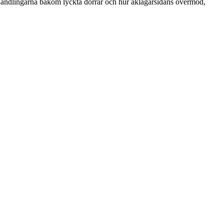
rhandlingarna bakom lyckta dörrar och hur åklagarsidans övermod,