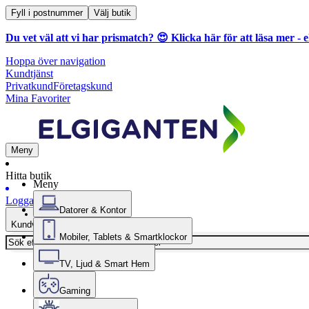
Fyll i postnummer
Välj butik
Du vet väl att vi har prismatch? 😍
Klicka här för att läsa mer
- e
Hoppa över navigation
Kundtjänst
Privatkund
Företagskund
Mina Favoriter
Meny
Hitta butik
Meny
Logga in
Datorer & Kontor
Kundvagn
Mobiler, Tablets & Smartklockor
TV, Ljud & Smart Hem
Gaming