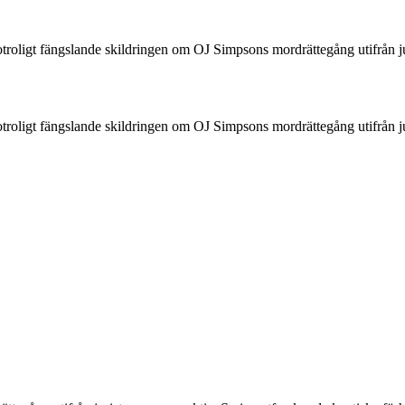
oligt fängslande skildringen om OJ Simpsons mordrättegång utifrån jur
oligt fängslande skildringen om OJ Simpsons mordrättegång utifrån jur