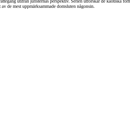
tegång utifrån juristernas perspektiv. Serien utforskar de kaotiska fö
l ett av de mest uppmärksammade domsluten någonsin.