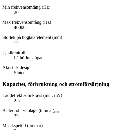
Min frekvensomfång (Hz)
20
Max frekvensomfång (Hz)
40000
Storlek på högtalarelement (mm)
11
Ljudkontroll
På hörlurskåpan
Akustisk design
Sluten
Kapacitet, förbrukning och strömförsörjning
Laddeffekt som krävs (min. i W)
2.5
Batteritid - viloläge (timmar)
35
Musikspeltid (timmar)