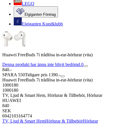
LEGO
Elgiganten Företag
Elgiganten Kundklubb
Huawei FreeBuds 7i trådlösa in-ear-hörlurar (vita)
Denna produkt har ännu inte blivit bedömd.
0
840.-
SPARA 550
Tidigare pris 1390.-
Huawei FreeBuds 7i trådlösa in-ear-hörlurar (vita)
1000180
1000180
TV, Ljud & Smart Hem, Hörlurar & Tillbehör, Hörlurar
HUAWEI
840
SEK
6942103164774
TV, Ljud & Smart Hem
Hörlurar & Tillbehör
Hörlurar