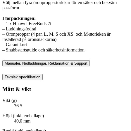
Välj mellan fyra öronproppsstorlekar för en säker och bekväm
passform.
I förpackningen:
– 1 x Huawei FreeBuds 7i
– Laddningsfodral
– Öronproppar (4 par, L, M, S och XS, och M-storleken är
installerad på öronsnäckorna)
– Garantikort
– Snabbstartsguide och säkerhetsinformation
Manualer, Nedladdningar, Reklamation & Support
Teknisk specifikation
Mått & vikt
Vikt (g)
36.5
Höjd (inkl. emballage)
40,0 mm
Bredd (inkl. emballage)