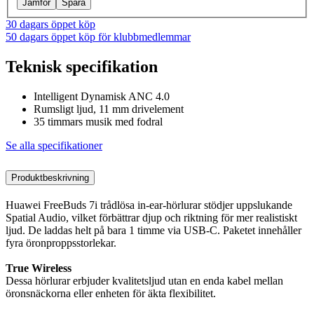
Jämför
Spara
30 dagars öppet köp
50 dagars öppet köp för klubbmedlemmar
Teknisk specifikation
Intelligent Dynamisk ANC 4.0
Rumsligt ljud, 11 mm drivelement
35 timmars musik med fodral
Se alla specifikationer
Produktbeskrivning
Huawei FreeBuds 7i trådlösa in-ear-hörlurar stödjer uppslukande
Spatial Audio, vilket förbättrar djup och riktning för mer realistiskt
ljud. De laddas helt på bara 1 timme via USB-C. Paketet innehåller
fyra öronproppsstorlekar.
True Wireless
Dessa hörlurar erbjuder kvalitetsljud utan en enda kabel mellan
öronsnäckorna eller enheten för äkta flexibilitet.