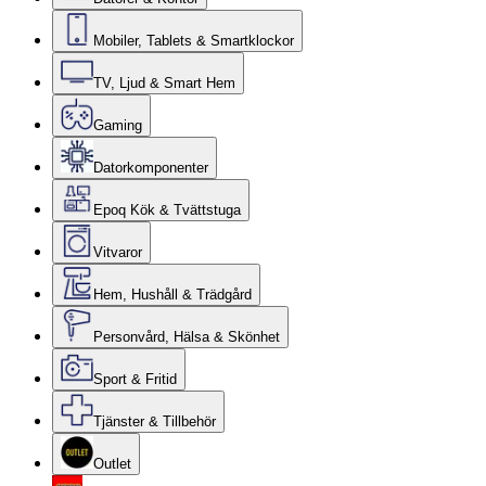
Mobiler, Tablets & Smartklockor
TV, Ljud & Smart Hem
Gaming
Datorkomponenter
Epoq Kök & Tvättstuga
Vitvaror
Hem, Hushåll & Trädgård
Personvård, Hälsa & Skönhet
Sport & Fritid
Tjänster & Tillbehör
Outlet