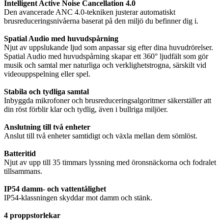
Intelligent Active Noise Cancellation 4.0
Den avancerade ANC 4.0-tekniken justerar automatiskt
brusreduceringsnivåerna baserat på den miljö du befinner dig i.
Spatial Audio med huvudspårning
Njut av uppslukande ljud som anpassar sig efter dina huvudrörelser.
Spatial Audio med huvudspårning skapar ett 360° ljudfält som gör
musik och samtal mer naturliga och verklighetstrogna, särskilt vid
videouppspelning eller spel.
Stabila och tydliga samtal
Inbyggda mikrofoner och brusreduceringsalgoritmer säkerställer att
din röst förblir klar och tydlig, även i bullriga miljöer.
Anslutning till två enheter
Anslut till två enheter samtidigt och växla mellan dem sömlöst.
Batteritid
Njut av upp till 35 timmars lyssning med öronsnäckorna och fodralet
tillsammans.
IP54 damm- och vattentålighet
IP54-klassningen skyddar mot damm och stänk.
4 proppstorlekar