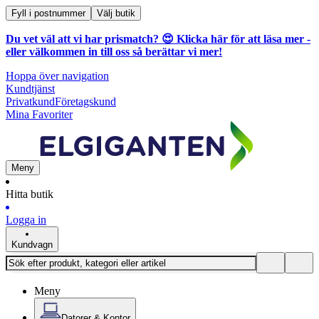
Fyll i postnummer
Välj butik
Du vet väl att vi har prismatch? 😍
Klicka här för att läsa mer
-
eller välkommen in till oss så berättar vi mer!
Hoppa över navigation
Kundtjänst
Privatkund
Företagskund
Mina Favoriter
Meny
Hitta butik
Logga in
Kundvagn
Meny
Datorer & Kontor