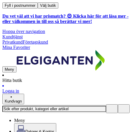
Fyll i postnummer
Välj butik
Du vet väl att vi har prismatch? 😍
Klicka här för att läsa mer
-
eller välkommen in till oss så berättar vi mer!
Hoppa över navigation
Kundtjänst
Privatkund
Företagskund
Mina Favoriter
Meny
Hitta butik
Logga in
Kundvagn
Meny
Datorer & Kontor