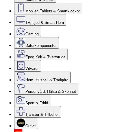
Mobiler, Tablets & Smartklockor
TV, Ljud & Smart Hem
Gaming
Datorkomponenter
Epoq Kök & Tvättstuga
Vitvaror
Hem, Hushåll & Trädgård
Personvård, Hälsa & Skönhet
Sport & Fritid
Tjänster & Tillbehör
Outlet