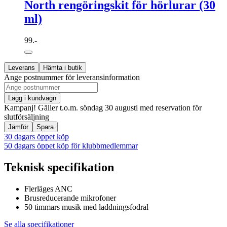
North rengöringskit för hörlurar (30
ml)
99.-
Leverans
Hämta i butik
Ange postnummer för leveransinformation
Lägg i kundvagn
Kampanj! Gäller t.o.m. söndag 30 augusti med reservation för
slutförsäljning
Jämför
Spara
30 dagars öppet köp
50 dagars öppet köp för klubbmedlemmar
Teknisk specifikation
Flerläges ANC
Brusreducerande mikrofoner
50 timmars musik med laddningsfodral
Se alla specifikationer