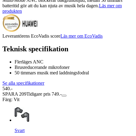
Multi-Mode ANC blockerar bakgrundsljud, medan 50 timmars
batteritid gör att du kan njuta av musik hela dagen.
Läs mer om
produkten
Leverantörens EcoVadis score
Läs mer om EcoVadis
Teknisk specifikation
Flerläges ANC
Brusreducerande mikrofoner
50 timmars musik med laddningsfodral
Se alla specifikationer
540.-
SPARA 209
Tidigare pris 749.-
Färg
:
Vit
Svart