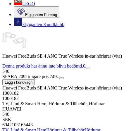
LEGO
Elgiganten Företag
Elgiganten Kundklubb
Huawei FreeBuds SE 4 ANC True Wireless in-ear hörlurar (vita)
Denna produkt har ännu inte blivit bedömd.
0
540.-
SPARA 209
Tidigare pris 749.-
Lägg i kundvagn
Huawei FreeBuds SE 4 ANC True Wireless in-ear hörlurar (vita)
1000182
1000182
TV, Ljud & Smart Hem, Hörlurar & Tillbehör, Hörlurar
HUAWEI
540
SEK
6942103165443
TV, Ljud & Smart Hem
Hörlurar & Tillbehör
Hörlurar