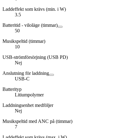
Laddeffekt som krävs (min. i W)
3.5
Batteritid - viloläge (timmar)
50
Musikspeltid (timmar)
10
USB-strömförsörjning (USB PD)
Nej
Anslutning för laddning
USB-C
Batterityp
Litiumpolymer
Laddningsenhet medföljer
Nej
Musikspeltid med ANC på (timmar)
7
Laddeffekt som krävs (max. i W)