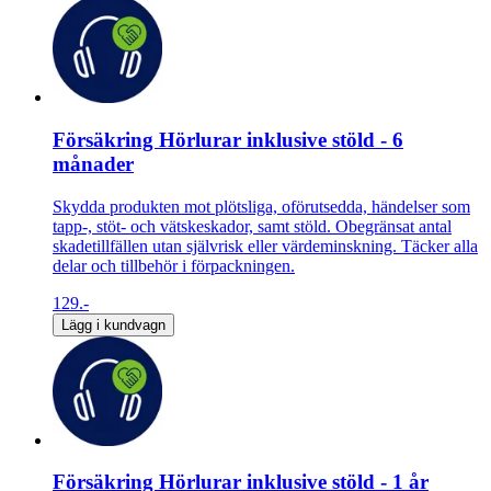
Försäkring Hörlurar inklusive stöld - 6
månader
Skydda produkten mot plötsliga, oförutsedda, händelser som
tapp-, stöt- och vätskeskador, samt stöld. Obegränsat antal
skadetillfällen utan självrisk eller värdeminskning. Täcker alla
delar och tillbehör i förpackningen.
129.-
Lägg i kundvagn
Försäkring Hörlurar inklusive stöld - 1 år