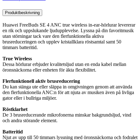
Produktbeskrivning
Huawei FreeBuds SE 4 ANC true wireless in-ear-hörlurar levererar
en rik och uppslukande ljudupplevelse. Lyssna på din favoritmusik
utan störningar tack vare den flerfunktionella aktiva
brusreduceringen och upplev kristallklara röstsamtal samt 50
timmars batteritid.
True Wireless
Dessa hörlurar erbjuder kvalitetsljud utan en enda kabel mellan
öronsnäckorna eller enheten för äkta flexibilitet.
Flerfunktionell aktiv brusreducering
Du kan stänga ute eller släppa in omgivningen genom att använda
den flerfunktionella ANC:n för att njuta av musiken även på livliga
gator eller i bullriga miljöer.
Röstklarhet
De 3 brusreducerande mikrofonerna minskar bakgrundsljud, vind
och andra störande element.
Batteritid
Njut av upp till 50 timmars lyssning med öronsnäckorna och fodralet