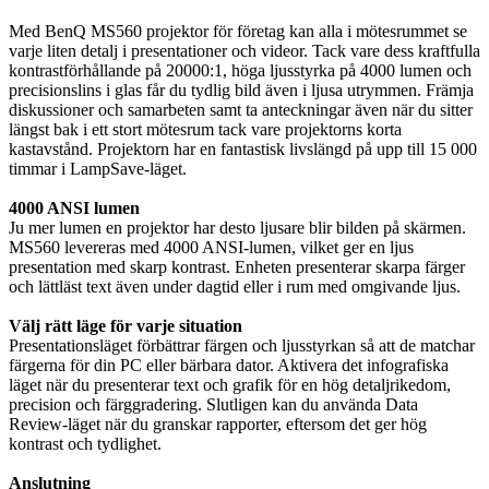
Med BenQ MS560 projektor för företag kan alla i mötesrummet se
varje liten detalj i presentationer och videor. Tack vare dess kraftfulla
kontrastförhållande på 20000:1, höga ljusstyrka på 4000 lumen och
precisionslins i glas får du tydlig bild även i ljusa utrymmen. Främja
diskussioner och samarbeten samt ta anteckningar även när du sitter
längst bak i ett stort mötesrum tack vare projektorns korta
kastavstånd. Projektorn har en fantastisk livslängd på upp till 15 000
timmar i LampSave-läget.
4000 ANSI lumen
Ju mer lumen en projektor har desto ljusare blir bilden på skärmen.
MS560 levereras med 4000 ANSI-lumen, vilket ger en ljus
presentation med skarp kontrast. Enheten presenterar skarpa färger
och lättläst text även under dagtid eller i rum med omgivande ljus.
Välj rätt läge för varje situation
Presentationsläget förbättrar färgen och ljusstyrkan så att de matchar
färgerna för din PC eller bärbara dator. Aktivera det infografiska
läget när du presenterar text och grafik för en hög detaljrikedom,
precision och färggradering. Slutligen kan du använda Data
Review-läget när du granskar rapporter, eftersom det ger hög
kontrast och tydlighet.
Anslutning