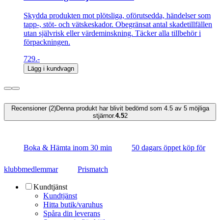
Skydda produkten mot plötsliga, oförutsedda, händelser som
tapp-, stöt- och vätskeskador. Obegränsat antal skadetillfällen
utan självrisk eller värdeminskning. Täcker alla tillbehör i
förpackningen.
729.-
Lägg i kundvagn
Recensioner (2)
Denna produkt har blivit bedömd som 4.5 av 5 möjliga
stjärnor.
4.5
2
Boka & Hämta inom 30 min
50 dagars öppet köp för
klubbmedlemmar
Prismatch
Kundtjänst
Kundtjänst
Hitta butik/varuhus
Spåra din leverans