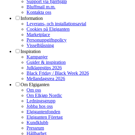
Support via fjärrhjälp
Bluffmail m.m.
Kontakta oss
Information
Leverans- och installationsavtal
Cookies på Elgiganten
Marketplace
Personuppgiftspolicy
Visselblåsning
Inspiration
Kampanjer
Guider & inspiration
Julklappstips 2026
Black Friday / Black Week 2026
Mellandagsrea 2026
Om Elgiganten
Om oss
Om Elkjøp Nordic
Ledningsgrupp
Jobba hos oss
Elgigantenfonden
Elgiganten Företag
Kundklubb
Pressrum
Hållbarhet