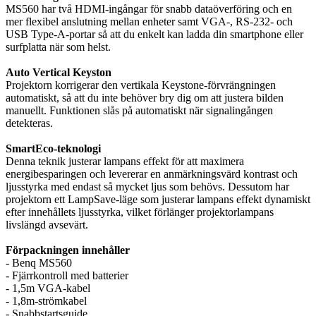
MS560 har två HDMI-ingångar för snabb dataöverföring och en
mer flexibel anslutning mellan enheter samt VGA-, RS-232- och
USB Type-A-portar så att du enkelt kan ladda din smartphone eller
surfplatta när som helst.
Auto Vertical Keyston
Projektorn korrigerar den vertikala Keystone-förvrängningen
automatiskt, så att du inte behöver bry dig om att justera bilden
manuellt. Funktionen slås på automatiskt när signalingången
detekteras.
SmartEco-teknologi
Denna teknik justerar lampans effekt för att maximera
energibesparingen och levererar en anmärkningsvärd kontrast och
ljusstyrka med endast så mycket ljus som behövs. Dessutom har
projektorn ett LampSave-läge som justerar lampans effekt dynamiskt
efter innehållets ljusstyrka, vilket förlänger projektorlampans
livslängd avsevärt.
Förpackningen innehåller
- Benq MS560
- Fjärrkontroll med batterier
- 1,5m VGA-kabel
- 1,8m-strömkabel
- Snabbstartsguide