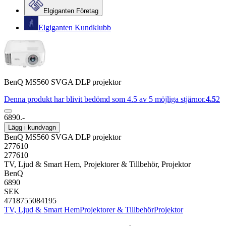
Elgiganten Företag
Elgiganten Kundklubb
BenQ MS560 SVGA DLP projektor
Denna produkt har blivit bedömd som 4.5 av 5 möjliga stjärnor.
4.5
2
6890.-
Lägg i kundvagn
BenQ MS560 SVGA DLP projektor
277610
277610
TV, Ljud & Smart Hem, Projektorer & Tillbehör, Projektor
BenQ
6890
SEK
4718755084195
TV, Ljud & Smart Hem
Projektorer & Tillbehör
Projektor