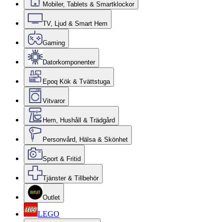
Mobiler, Tablets & Smartklockor
TV, Ljud & Smart Hem
Gaming
Datorkomponenter
Epoq Kök & Tvättstuga
Vitvaror
Hem, Hushåll & Trädgård
Personvård, Hälsa & Skönhet
Sport & Fritid
Tjänster & Tillbehör
Outlet
LEGO