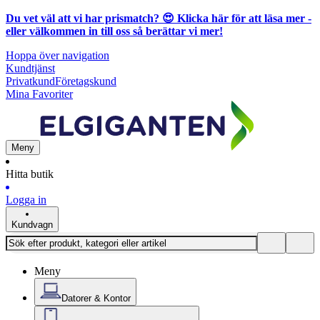
Du vet väl att vi har prismatch? 😍
Klicka här för att läsa mer
-
eller välkommen in till oss så berättar vi mer!
Hoppa över navigation
Kundtjänst
Privatkund
Företagskund
Mina Favoriter
Meny
Hitta butik
Logga in
Kundvagn
Meny
Datorer & Kontor