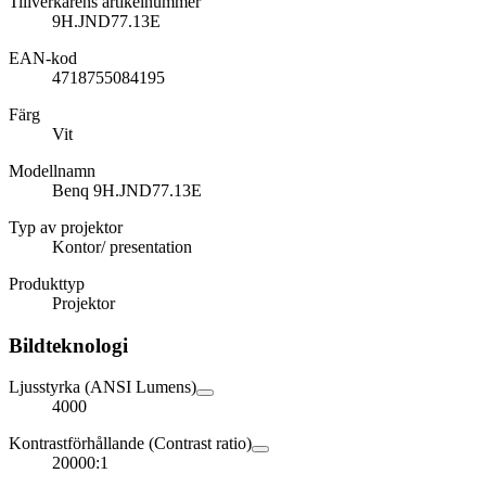
Tillverkarens artikelnummer
9H.JND77.13E
EAN-kod
4718755084195
Färg
Vit
Modellnamn
Benq 9H.JND77.13E
Typ av projektor
Kontor/ presentation
Produkttyp
Projektor
Bildteknologi
Ljusstyrka (ANSI Lumens)
4000
Kontrastförhållande (Contrast ratio)
20000:1