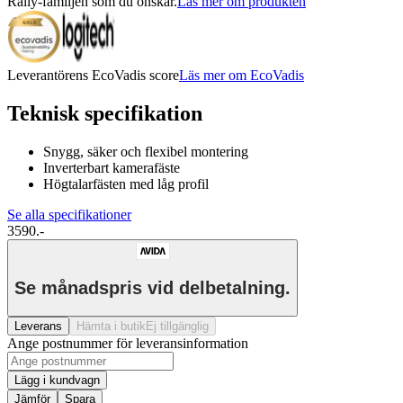
Rally-familjen som du önskar.
Läs mer om produkten
Leverantörens EcoVadis score
Läs mer om EcoVadis
Teknisk specifikation
Snygg, säker och flexibel montering
Inverterbart kamerafäste
Högtalarfästen med låg profil
Se alla specifikationer
3590.-
Se månadspris vid delbetalning.
Leverans
Hämta i butik
Ej tillgänglig
Ange postnummer för leveransinformation
Lägg i kundvagn
Jämför
Spara