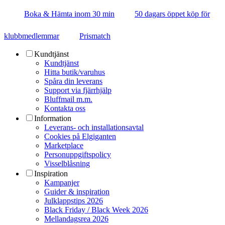
Boka & Hämta inom 30 min
50 dagars öppet köp för
klubbmedlemmar
Prismatch
Kundtjänst
Kundtjänst
Hitta butik/varuhus
Spåra din leverans
Support via fjärrhjälp
Bluffmail m.m.
Kontakta oss
Information
Leverans- och installationsavtal
Cookies på Elgiganten
Marketplace
Personuppgiftspolicy
Visselblåsning
Inspiration
Kampanjer
Guider & inspiration
Julklappstips 2026
Black Friday / Black Week 2026
Mellandagsrea 2026