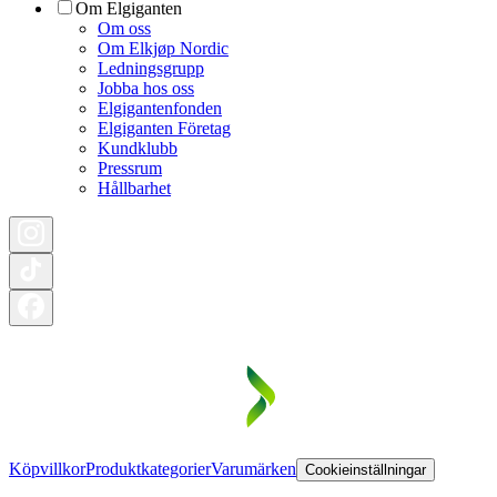
Om Elgiganten
Om oss
Om Elkjøp Nordic
Ledningsgrupp
Jobba hos oss
Elgigantenfonden
Elgiganten Företag
Kundklubb
Pressrum
Hållbarhet
Köpvillkor
Produktkategorier
Varumärken
Cookieinställningar