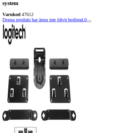
system
Varukod
47612
Denna produkt har ännu inte blivit bedömd.
0