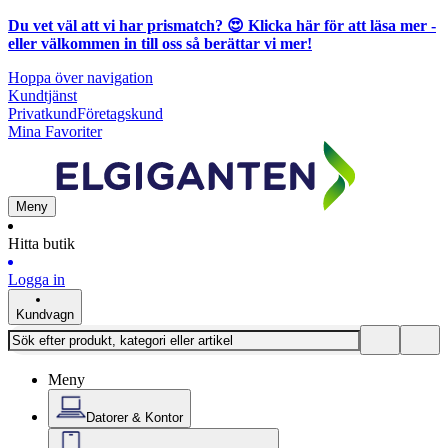
Du vet väl att vi har prismatch? 😍
Klicka här för att läsa mer
-
eller välkommen in till oss så berättar vi mer!
Hoppa över navigation
Kundtjänst
Privatkund
Företagskund
Mina Favoriter
Meny
Hitta butik
Logga in
Kundvagn
Meny
Datorer & Kontor