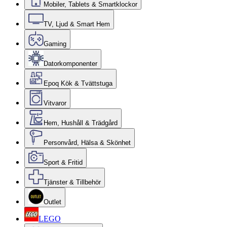
Mobiler, Tablets & Smartklockor
TV, Ljud & Smart Hem
Gaming
Datorkomponenter
Epoq Kök & Tvättstuga
Vitvaror
Hem, Hushåll & Trädgård
Personvård, Hälsa & Skönhet
Sport & Fritid
Tjänster & Tillbehör
Outlet
LEGO