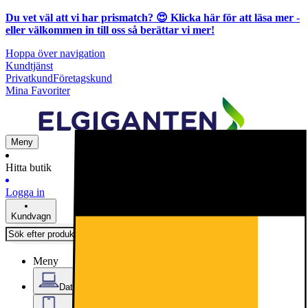
Du vet väl att vi har prismatch? 😍
Klicka här för att läsa mer
-
eller välkommen in till oss så berättar vi mer!
Hoppa över navigation
Kundtjänst
Privatkund
Företagskund
Mina Favoriter
Meny
Hitta butik
Logga in
Kundvagn
Meny
Datorer & Kontor