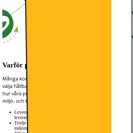
Varför publicerar vi miljöparametrar?
Många konsumenter kanske tycker att det är svårt att
välja hållbart. På Elgiganten vill vi göra det lättare att se
hur våra produkter har producerats och vilken typ av
miljö- och klimatpåverkan de har.
Leverantörens EcoVadis score
Information saknas från
leverantör
Tredje parts miljögodkännande
Ingen tredjeparts
miljömärkning