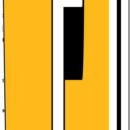
väggen och andra köksapparater för att spara utrymme.
</strong>
Se alla specifikationer
Produktbeskrivning
Förbrukning
Energiklass: E
Nettovolym kyl: 279 l
Nettovolym frys: 89 l
Årlig energiförbrukning: 238
Ljudnivå: Ljudeffekt: 39 dB
Design
Dörrar i vit, sidoväggar i vit
Vertikalt handtag
LED-belysning med soft start i kyldelen
Komfort och säkerhet
NoFrost-teknik för automatisk avfrostning - nu behöver du
aldrig mer frosta av!