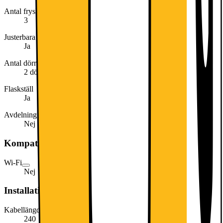
Antal fryslådor
3
Justerbara fötter
Ja
Antal dörrar
2 dörrar
Flaskställ
Ja
Avdelning för färskvaror
Nej
Kompatibel med
Wi-Fi
Nej
Installationsmått
Kabellängd (cm)
240