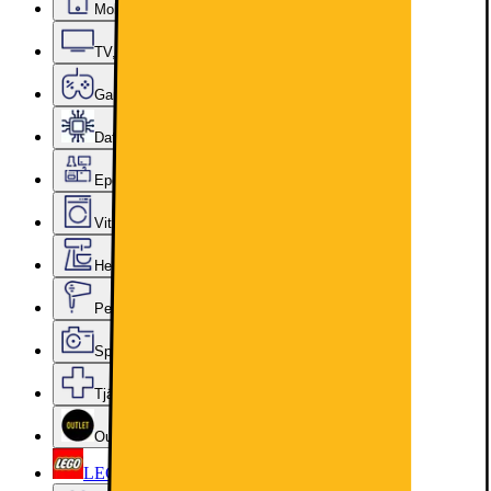
Mobiler, Tablets & Smartklockor
TV, Ljud & Smart Hem
Gaming
Datorkomponenter
Epoq Kök & Tvättstuga
Vitvaror
Hem, Hushåll & Trädgård
Personvård, Hälsa & Skönhet
Sport & Fritid
Tjänster & Tillbehör
Outlet
LEGO