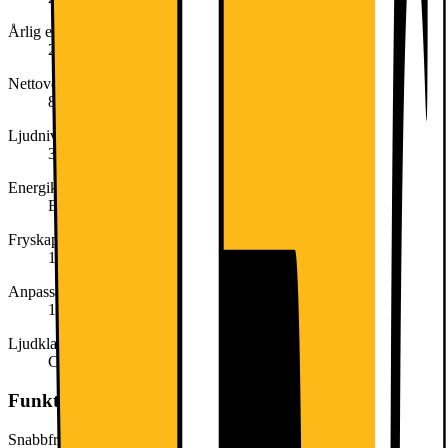
Årlig energiförbrukning (kWh/år)
238
Nettovolym frys (liter)
89
Ljudnivå (dB)
39
Energiklass
E
Fryskapacitet (kg/24h)
14
Anpassad för (lägsta temperatur)
10
Ljudklass
C
Funktioner och egenskaper
Snabbfrysfunktion