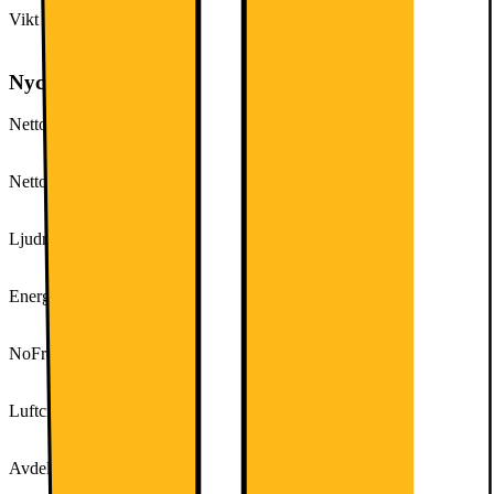
Vikt (inkl. emballage)
82,7 kg
Nyckelspecifikation
Nettovolym kyl (liter)
279
Nettovolym frys (liter)
89
Ljudnivå (dB)
39
Energiklass
E
NoFrost
Ja
Luftcirkulation
Multiflow
Avdelning för färskvaror
Nej