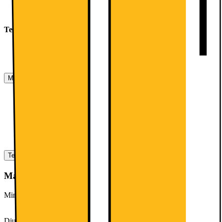
Mått: H 203 x B 60 x D 66 cm
Teknisk information
Dörrhängning höger, omhängbar
Ställbara fötter framtill, hjul baktill
Manualer, Nedladdningar, Reklamation & Support
Bruksanvisning 1 (engelska)
[
pdf
]
Installationsvägledning (engelska)
[
pdf
]
Produktinformation(engelska)
[
pdf
]
Produktinformation (svenska)
[
pdf
]
Energimärkning
[
pdf
]
Teknisk specifikation
Mått & vikt
Minsta nischbredd (cm)
0
Djup (cm)