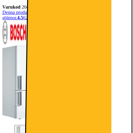
Varukod
204802
Denna produkt har blivit bedömd som 4.5 av 5 möjliga
stjärnor.
4.5
62