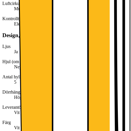
Luftcirkulation
Multiflow
Kontrolltyp
Elektronisk
Design, form och placering
Ljus
Ja
Hjul (om toppmatad)
Nej
Antal hyllor i kylskåp
5
Dörrhängning
Höger omhängbar
Leverantörens färgnamn
Vit
Färg
Vit