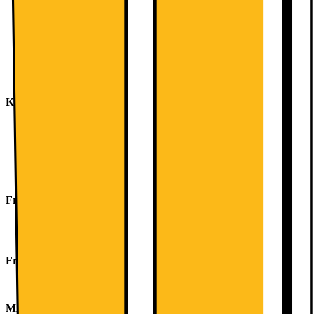
Elektronisk temperaturstyrning avläsbar via LED-panel
1 kompressor, 2 separat reglerbara system
superCooling-teknik med automatisk återställning, extra snabb
kylning av matvaror
SuperFreeze för snabb frysning av livsmedel
Akustiskt dörrlarm
Akustiskt och optiskt varningssystem för driftstörning i frysen
Kyldel
MultiAirFlow-system, för en jämn temperatur i hela kylen.
AirFresh Filter: neutraliserar oönskad lukt
5 hyllor av säkerhetsglas (3 ställbara i höjd)
Kromat flaskställ
1 stora dörrhyllor, 3 små dörrhyllor
Fräschhetssystem
1 VitaFresh-låda med fuktighetsreglering: håller frukt och
grönsaker fräscha längre.
Frysdel
3 transparenta frysbackar
MÅTT