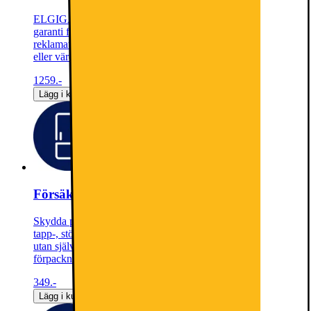
ELGIGANTEN FÖRLÄNGD GARANTIMed en förlängd
garanti fortsätter du att skydda din produkt efter garanti- och
reklamationstiden har löpt ut. Ingen självrisk, åldersavdrag
eller värdeminskning.
1259.-
Lägg i kundvagn
Försäkring Kombiskåp - 1 år
Skydda produkten mot plötsliga, oförutsedda, händelser som
tapp-, stöt- och vätskeskador. Obegränsat antal skadetillfällen
utan självrisk eller värdeminskning. Täcker alla tillbehör i
förpackningen.
349.-
Lägg i kundvagn