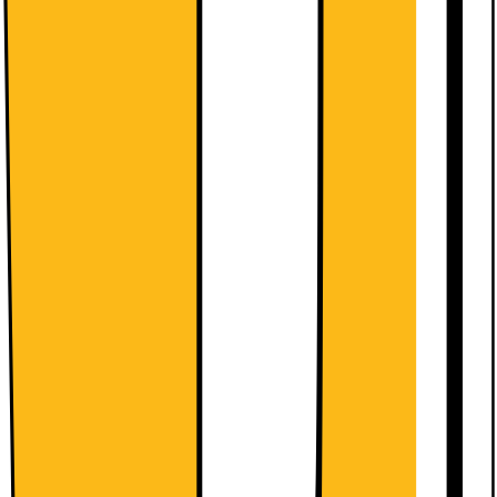
Se alla specifikationer
10295.-
Se månadspris vid delbetalning.
Energiklass
Produktinformationsblad
Den här produkten är inte tillgänglig
Jämför
Spara
30 dagars öppet köp
50 dagars öppet köp för klubbmedlemmar
Teknisk specifikation
Kombinerad kyl/frys med NoFrost-teknologi som ger mindre
isbildning och frostar av frysen automatiskt. VitaFresh-lådan
håller frukt och grönsaker fräscha längre.
<strong>VitaFresh: håller maten fräsch längre tack vare extra
låg temperatur, passande för kött och fisk och med reglerad
fuktighet för frukt och grönsaker.</strong>
<strong>PerfectFit: låter dig placera kylskåpet tätt intill