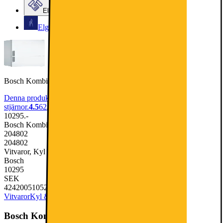
Elgiganten Företag
Elgiganten Kundklubb
Bosch Kombinerad kyl/frys KGN39VWEP (vit)
Denna produkt har blivit bedömd som 4.5 av 5 möjliga
stjärnor.
4.5
62
10295.-
Bosch Kombinerad kyl/frys KGN39VWEP (vit)
204802
204802
Vitvaror, Kyl & Frys, Kyl & Frys kombiskåp
Bosch
10295
SEK
4242005105236
Vitvaror
Kyl & Frys
Kyl & Frys kombiskåp
Bosch Kombinerad kyl/frys KGN39VWEP (vit)