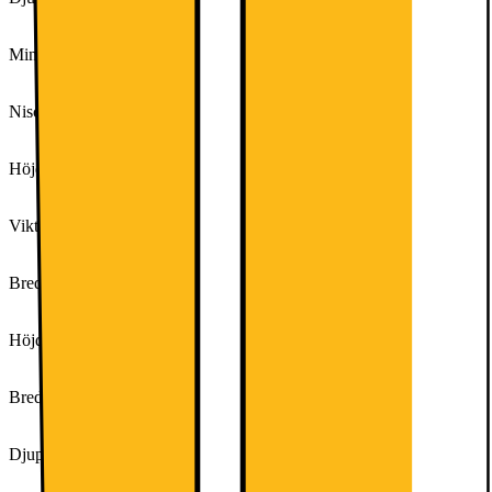
66
Min nischhöjd
0
Nischdjup
0
Höjd (cm)
203
Vikt (kg)
73.2
Bredd (cm)
60
Höjd (inkl. emballage)
209,5 cm
Bredd (inkl. emballage)
66,0 cm
Djup (inkl. emballage)
76,5 cm