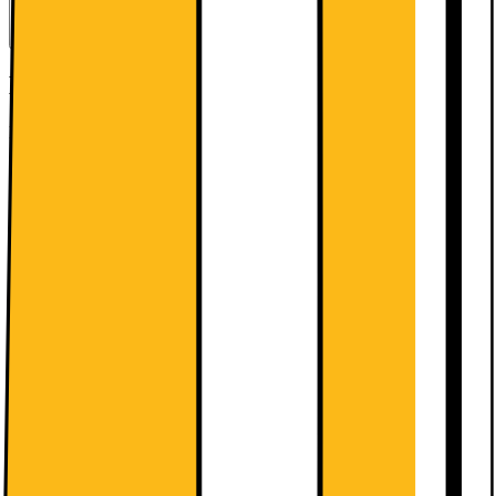
Kort om produkten
KGN39VWEP, Kombinerad kyl/frys
Läs mer om produkten
Kort om produkten
KGN39VWEP, Kombinerad kyl/frys
Läs mer om produkten
Teknisk specifikation
Kombinerad kyl/frys med NoFrost-teknologi som ger mindre
isbildning och frostar av frysen automatiskt. VitaFresh-lådan
håller frukt och grönsaker fräscha längre.
<strong>VitaFresh: håller maten fräsch längre tack vare extra
låg temperatur, passande för kött och fisk och med reglerad
fuktighet för frukt och grönsaker.</strong>
<strong>PerfectFit: låter dig placera kylskåpet tätt intill
väggen och andra köksapparater för att spara utrymme.
</strong>