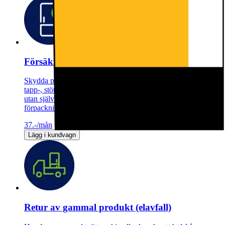
Försäkring Kombiskåp – Månadsbetalning
Skydda produkten mot plötsliga, oförutsedda, händelser som
tapp-, stöt- och vätskeskador. Obegränsat antal skadetillfällen
utan självrisk eller värdeminskning. Täcker alla tillbehör i
förpackningen.
37.-
/mån
Lägg i kundvagn
Retur av gammal produkt (elavfall)