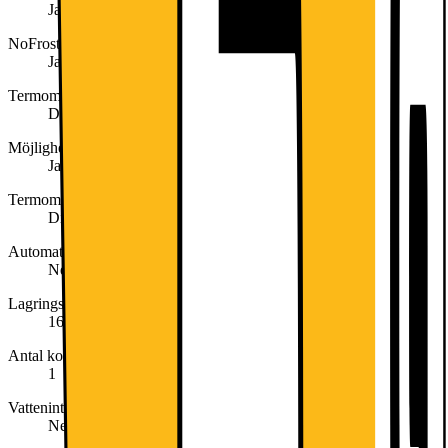
Ja
NoFrost
Ja
Termometer kylskåpsdel
Digital
Möjlighet till snabbnedkylning
Ja
Termometer frysdel
Digital
Automatisk motordriven ismaskin
Nej
Lagringstid vid strömavbrott
16
Antal kompressorer
1
Vattenintag
Nej