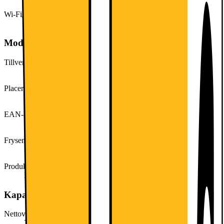
Wi-Fi
Nej
Modellbeskrivning
Tillverkarens artikelnummer
KGN39VWEP
Placering
Fristående
EAN-kod
4242005105236
Frysens placering
Frys nedtill
Produkttyp
Kombiskåp
Kapacitet, förbrukning och strömförsörjning
Nettovolym kyl (liter)
279