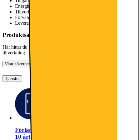
Tillgängliga reservdelar i år
10
Energimärkning
E
Tillverkad i
Polen
Förväntad livslängd i år
Information saknas från leverantör
Leverantörens beräkning av förväntad livslängd,
läs mer här
Produktsäkerhetsinformation
Här hittar du information om allmän produktsäkerhet och
tillverkning
Visa säkerhetsinformation
Tjänster
Förlängd garanti för kombiskåp (upp till total
10 år)