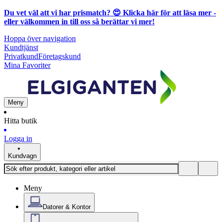
Du vet väl att vi har prismatch? 😍
Klicka här för att läsa mer
-
eller välkommen in till oss så berättar vi mer!
Hoppa över navigation
Kundtjänst
Privatkund
Företagskund
Mina Favoriter
Meny
Hitta butik
Logga in
Kundvagn
Meny
Datorer & Kontor