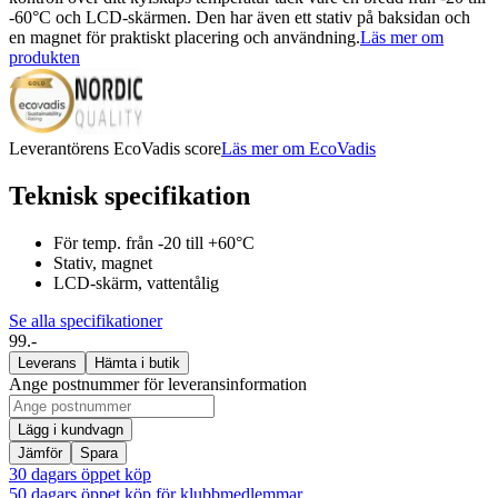
-60°C och LCD-skärmen. Den har även ett stativ på baksidan och
en magnet för praktiskt placering och användning.
Läs mer om
produkten
Leverantörens EcoVadis score
Läs mer om EcoVadis
Teknisk specifikation
För temp. från -20 till +60°C
Stativ, magnet
LCD-skärm, vattentålig
Se alla specifikationer
99.-
Leverans
Hämta i butik
Ange postnummer för leveransinformation
Lägg i kundvagn
Jämför
Spara
30 dagars öppet köp
50 dagars öppet köp för klubbmedlemmar