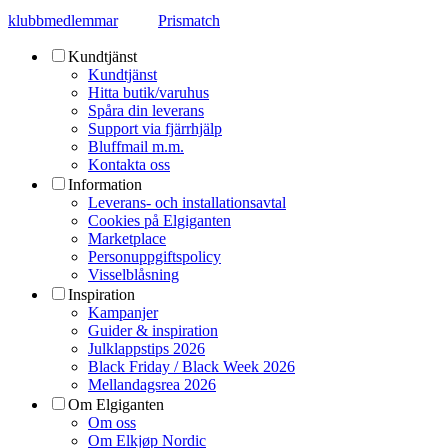
klubbmedlemmar
Prismatch
Kundtjänst
Kundtjänst
Hitta butik/varuhus
Spåra din leverans
Support via fjärrhjälp
Bluffmail m.m.
Kontakta oss
Information
Leverans- och installationsavtal
Cookies på Elgiganten
Marketplace
Personuppgiftspolicy
Visselblåsning
Inspiration
Kampanjer
Guider & inspiration
Julklappstips 2026
Black Friday / Black Week 2026
Mellandagsrea 2026
Om Elgiganten
Om oss
Om Elkjøp Nordic