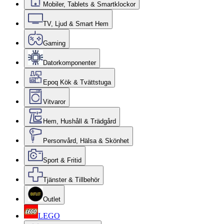
Mobiler, Tablets & Smartklockor
TV, Ljud & Smart Hem
Gaming
Datorkomponenter
Epoq Kök & Tvättstuga
Vitvaror
Hem, Hushåll & Trädgård
Personvård, Hälsa & Skönhet
Sport & Fritid
Tjänster & Tillbehör
Outlet
LEGO