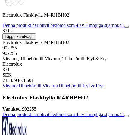
Electrolux Flaskhylla M4RHBH02
Denna produkt har blivit bedömd som 4 av 5 möjliga stjärnor.
4
1
351.-
Lägg i kundvagn
Electrolux Flaskhylla M4RHBH02
902255
902255
Vitvaror, Tillbehör till Vitvaror, Tillbehör till Kyl & Frys
Electrolux
351
SEK
7333394078601
Vitvaror
Tillbehör till Vitvaror
Tillbehör till Kyl & Frys
Electrolux Flaskhylla M4RHBH02
Varukod
902255
Denna produkt har blivit bedömd som 4 av 5 möjliga stjärnor.
4
1