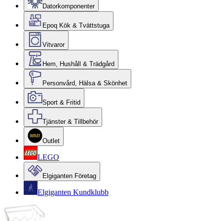
Datorkomponenter
Epoq Kök & Tvättstuga
Vitvaror
Hem, Hushåll & Trädgård
Personvård, Hälsa & Skönhet
Sport & Fritid
Tjänster & Tillbehör
Outlet
LEGO
Elgiganten Företag
Elgiganten Kundklubb