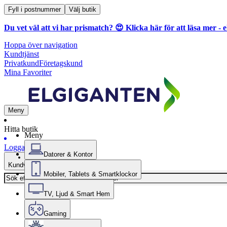
Fyll i postnummer
Välj butik
Du vet väl att vi har prismatch? 😍
Klicka här för att läsa mer
- e
Hoppa över navigation
Kundtjänst
Privatkund
Företagskund
Mina Favoriter
Meny
Hitta butik
Meny
Logga in
Datorer & Kontor
Kundvagn
Mobiler, Tablets & Smartklockor
TV, Ljud & Smart Hem
Gaming