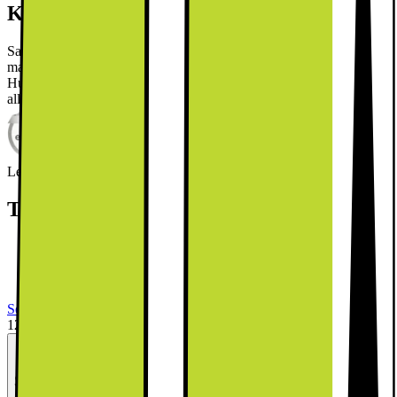
Kort om produkten
Samsung kylskåp/frys RB38C705CB1/EF är en stilren kombi med
massor av smarta funktioner som NoFrost, OptimalFresh+ och
HumidityFresh+, vilket skapar perfekta förvaringsförhållanden för
alla dina varor och håller dem färska längre.
Läs mer om produkten
Leverantörens EcoVadis score
Läs mer om EcoVadis
Teknisk specifikation
Storlek: 203x 59.5x 65.8 cm
Nettovolym: 276/114 l
NoFrost-teknologi
Se alla specifikationer
12995.-
Se månadspris vid delbetalning.