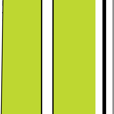
C
D
Tillgängliga tjänster: (fraktkostnad kan
tillkomma)
Retur av gammal produkt (elavfall)
349.-
Detta ingår:
Installation av kylskåp (gäller EJ
side-by-side)