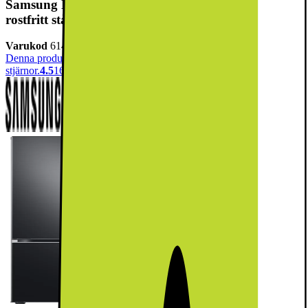
Samsung Kombiskåp RB38C705CB1/EF (svart
rostfritt stål)
Varukod
614567
Denna produkt har blivit bedömd som 4.5 av 5 möjliga
stjärnor.
4.5
169