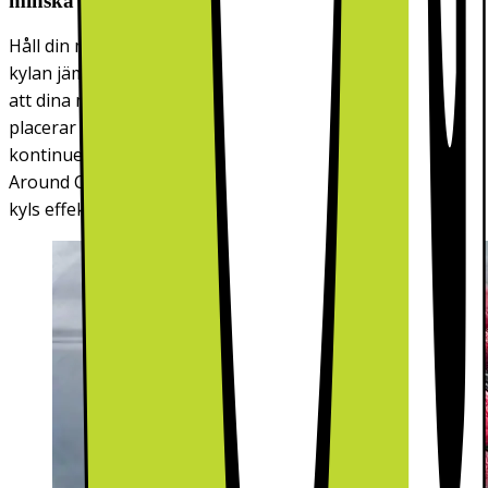
minska matsvinnet
Håll din mat fräsch längre. All Around Cooling fördelar
kylan jämnt i hela kylen och frysen, inklusive dörren, så
att dina matvaror håller sig fräscha oavsett var du
placerar dem. Genom att cirkulera kalluft och
kontinuerligt kontrollera temperaturen säkerställer All
Around Cooling att matvarorna på hyllorna och i dörren
kyls effektivt och håller sig fräscha längre.