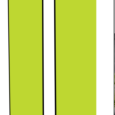
Förvara fler livsmedel tack vare en rymligare insida.
SpaceMax™-teknologin använder speciell isolering
vilket möjliggör tunnare väggar utan att
kompromissa med yttermåtten.