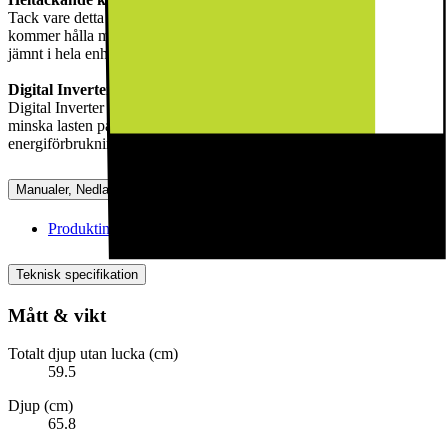
Tack vare detta system sitter det ventiler på varje hylla, så din mat
kommer hålla mycket längre då ett flerdirektionellt flöde sprids
jämnt i hela enheten.
Digital Inverter Compressor
Digital Inverter Compressor körs på flera olika positioner för att
minska lasten på kompressorn, vilket betyder lägre
energiförbrukning, minskat slitage och mindre oljud.
Manualer, Nedladdningar, Reklamation & Support
Produktinformation(engelska)
[
pdf
]
Teknisk specifikation
Mått & vikt
Totalt djup utan lucka (cm)
59.5
Djup (cm)
65.8