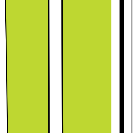
Genom att aktivera sparläget AI Energy Mode i
appen SmartThings* får du möjlighet att minska
ditt kylskåps energiförbrukning med upp till 15%.**
Detta är möjligt tack vare AI-teknik som analyserar
ditt användningsmönster för kylskåpet, beräknar
strömförbrukningen och optimerar kompressorns
varvtal och drift.
* Finns för Android- och iOS-enheter. En Wi-Fi-anslutning och ett
Samsung-konto krävs. Tillgänglig för specifika modeller genom
trådlös uppdatering via Wi-Fi.
** Att aktivera AI Energy Mode minskar energianvändningen
med upp till 15% från din beräknade månatliga
energiförbrukning genom att växla enheten till energisparläge.
Testad av Intertek med modell RB38A7B6CS9. Resultaten har
jämförts med fabriksinställningarna och kan variera beroende