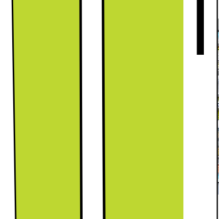
på användningsförhållandena.
SpaceMax™ - större insida, samma utsida