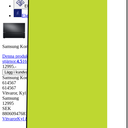
Elgiganten Företag
Elgiganten Kundklubb
Samsung Kombiskåp RB38C705CB1/EF (svart rostfritt stål)
Denna produkt har blivit bedömd som 4.5 av 5 möjliga
stjärnor.
4.5
169
12995.-
Lägg i kundvagn
Samsung Kombiskåp RB38C705CB1/EF (svart rostfritt stål)
614567
614567
Vitvaror, Kyl & Frys, Kyl & Frys kombiskåp
Samsung
12995
SEK
8806094768374
Vitvaror
Kyl & Frys
Kyl & Frys kombiskåp