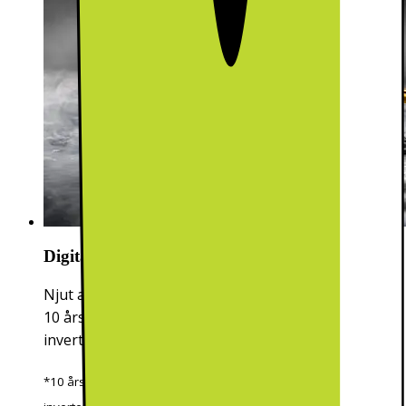
Digital Inverter-teknologi - hållbar & effektiv
Njut av en tyst, kraftfull och hållbar prestanda med
10 års garanti på den digitala
inverterkompressorn.*
*10 års reservdelsgaranti gäller endast den digitala