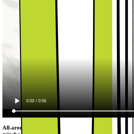
All-around Cooling - fördelar kylan jämnt för att