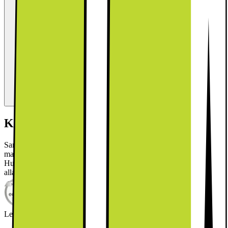
Kort om produkten
Samsung kylskåp/frys RB38C705CB1/EF är en stilren kombi med
massor av smarta funktioner som NoFrost, OptimalFresh+ och
HumidityFresh+, vilket skapar perfekta förvaringsförhållanden för
alla dina varor och håller dem färska längre.
Läs mer om produkten
Leverantörens EcoVadis score
Läs mer om EcoVadis