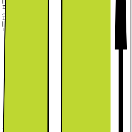
Energiklass
Produktinformationsblad
Höjd (cm)
:
203
185.3
203
Leverantörens färgnamn
:
Black stainless
Black stainless
Refined Inox
Snow White
Energiklass
:
C