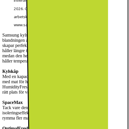
inverterkompressorn i kylskåp och frysar, sålda fr.om. 1 april
2026. Garantin omfattar inga andra kostnader såsom
arbetskostnader, frakt eller installation. Fullständiga villkor:
www.samsung.com/se/support/warranty/
Samsung kylskåp/frys RB38C705CB1/EF är den perfekta
blandningen av minimalistisk design och avancerade funktioner som
skapar perfekta förvaringsförhållande. Dina varor, som kött och fisk,
håller längre tack vare OptimalFresh+- och HumidityFresh+-zonen
medan den heltäckande kylningen tillsammans med metallkylning
håller temperaturen stabil i hela enheten.
Kylskåp
Med en kapacitet på 276 liter kan du bekvämt förvara tillräckligt
med mat för hela familjen. Och tack vare de 4 hyllorna,
HumidityFresh+- och OptimalFresh+-zonerna kommer du alltid hitta
rätt plats för varje matvara.
SpaceMax
Tack vare denna teknologi är väggarna i enheten tunnare medan
isoleringseffektiviteten fortfarande bibehålls, vilket gör att den kan
rymma fler matvaror.
OptimalFresh+-zon