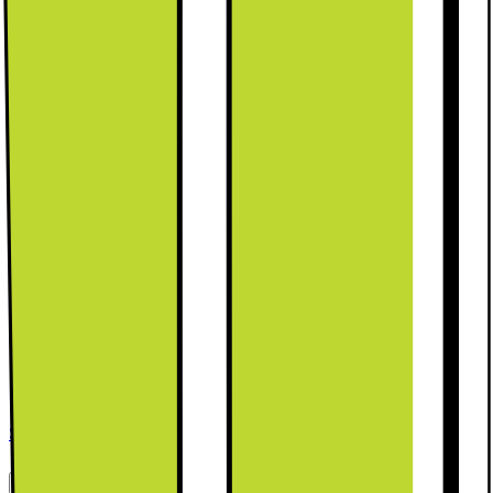
749.-
Detta ingår:
Visa fler
Leverans
Hämta i butik
Ange postnummer för leveransinformation
Lägg i kundvagn
Jämför
Spara
30 dagars öppet köp
50 dagars öppet köp för klubbmedlemmar
Teknisk specifikation
Storlek: 203x 59.5x 65.8 cm
Nettovolym: 276/114 l
NoFrost-teknologi
Se alla specifikationer
Produktbeskrivning