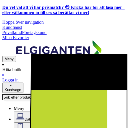
Du vet väl att vi har prismatch? 😍
Klicka här för att läsa mer
-
eller välkommen in till oss så berättar vi mer!
Hoppa över navigation
Kundtjänst
Privatkund
Företagskund
Mina Favoriter
Meny
Hitta butik
Logga in
Kundvagn
Meny
Datorer & Kontor