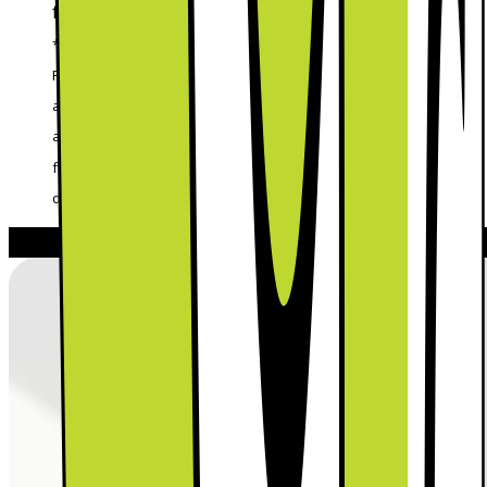
frukt och grönsaker.
* Testad av Intertek med RL38T775CSR och RB34K6252SS.
Resultaten kan variera beroende på färskhet innan förvaring,
användningsförhållanden osv. Resultat som baseras på analys
av APC-prov (Aerobic Plate Count) av exempellivsmedel efter
förvaring i testenheter. För Optimal Fresh+ gäller resultatet när
den är inställd på MAX-läge.