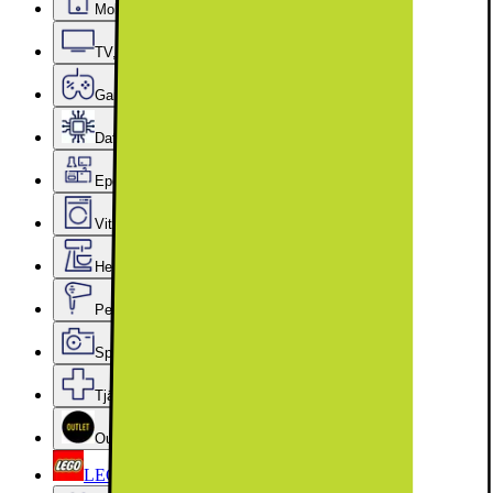
Mobiler, Tablets & Smartklockor
TV, Ljud & Smart Hem
Gaming
Datorkomponenter
Epoq Kök & Tvättstuga
Vitvaror
Hem, Hushåll & Trädgård
Personvård, Hälsa & Skönhet
Sport & Fritid
Tjänster & Tillbehör
Outlet
LEGO