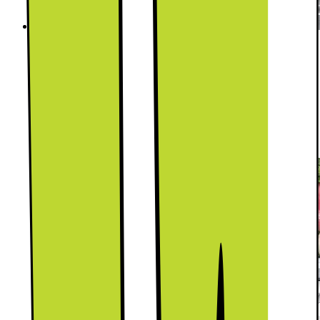
Metal Cooling - jämnare temperatur
Metal Cooling bevarar kalluft även när du öppnar
och stänger dörren ofta. Eftersom temperaturen
återställs snabbare så kan du känna dig trygg med
att ta din tid att hitta det du behöver i kylen.