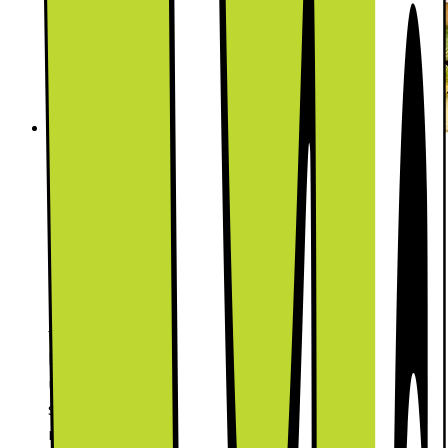
Upptäck funktionerna med Fresh+
Med Fresh+ kan kött, fisk och grönsaker hålla sig
upp till dubbelt så länge.* Lådan Humidity Fresh+
har ett reglage som ger dig möjlighet att justera
luftfuktigheten beroende på innehåll, till exempel
kan du stänga ventilen när luftfuktigheten är låg
för att förhindra fukt från att komma ut. Optimal
Fresh+ är en utdragningsbar låda som går att dela
upp i två fack med olika temperatur. Den vänstra
sidan är svalare, vilket är optimalt för kött och fisk
medan den högra sidan bevarar färskheten hos