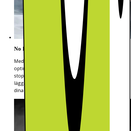
No Frost – håll din kyl och frys frostfri
Med No Frost-tekniken upprätthålls en konstant
optimal temperatur i hela kylen och frysen och
stoppar därmed ansamling av is så att du slipper
lägga tid på att avfrostning. På detta sätt skyddas
dina matvaror från frostskador.