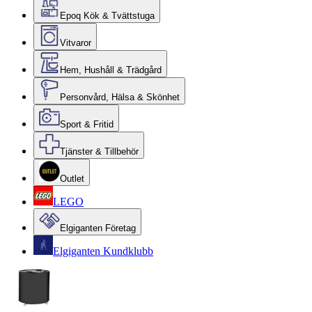
Epoq Kök & Tvättstuga
Vitvaror
Hem, Hushåll & Trädgård
Personvård, Hälsa & Skönhet
Sport & Fritid
Tjänster & Tillbehör
Outlet
LEGO
Elgiganten Företag
Elgiganten Kundklubb