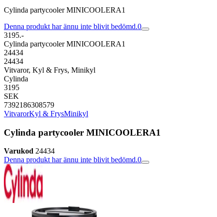
Cylinda partycooler MINICOOLERA1
Denna produkt har ännu inte blivit bedömd.
0
3195.-
Cylinda partycooler MINICOOLERA1
24434
24434
Vitvaror, Kyl & Frys, Minikyl
Cylinda
3195
SEK
7392186308579
Vitvaror
Kyl & Frys
Minikyl
Cylinda partycooler MINICOOLERA1
Varukod
24434
Denna produkt har ännu inte blivit bedömd.
0