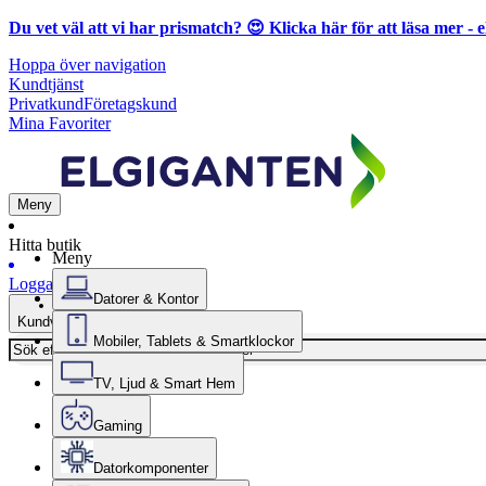
Du vet väl att vi har prismatch? 😍
Klicka här för att läsa mer
- e
Hoppa över navigation
Kundtjänst
Privatkund
Företagskund
Mina Favoriter
Meny
Hitta butik
Meny
Logga in
Datorer & Kontor
Kundvagn
Mobiler, Tablets & Smartklockor
TV, Ljud & Smart Hem
Gaming
Datorkomponenter