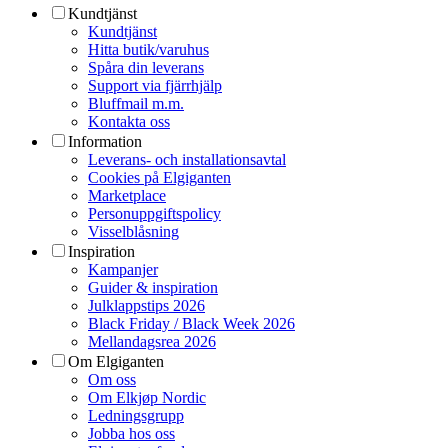
Kundtjänst
Kundtjänst
Hitta butik/varuhus
Spåra din leverans
Support via fjärrhjälp
Bluffmail m.m.
Kontakta oss
Information
Leverans- och installationsavtal
Cookies på Elgiganten
Marketplace
Personuppgiftspolicy
Visselblåsning
Inspiration
Kampanjer
Guider & inspiration
Julklappstips 2026
Black Friday / Black Week 2026
Mellandagsrea 2026
Om Elgiganten
Om oss
Om Elkjøp Nordic
Ledningsgrupp
Jobba hos oss