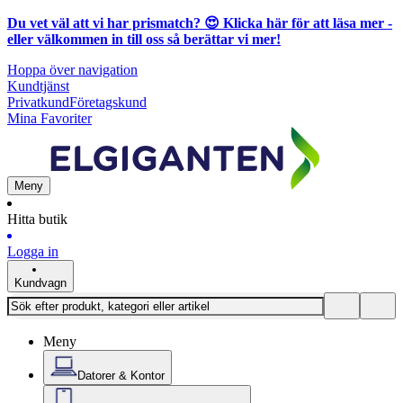
Du vet väl att vi har prismatch? 😍
Klicka här för att läsa mer
-
eller välkommen in till oss så berättar vi mer!
Hoppa över navigation
Kundtjänst
Privatkund
Företagskund
Mina Favoriter
Meny
Hitta butik
Logga in
Kundvagn
Meny
Datorer & Kontor