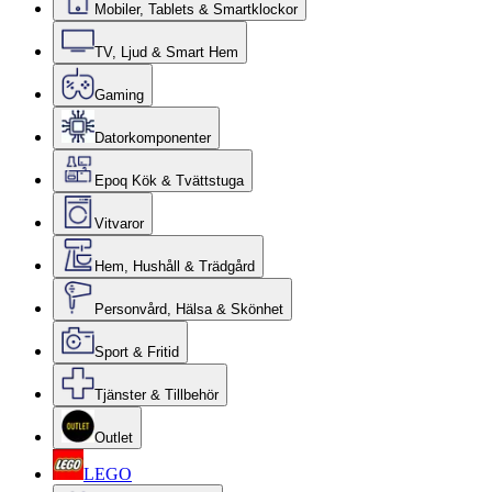
Mobiler, Tablets & Smartklockor
TV, Ljud & Smart Hem
Gaming
Datorkomponenter
Epoq Kök & Tvättstuga
Vitvaror
Hem, Hushåll & Trädgård
Personvård, Hälsa & Skönhet
Sport & Fritid
Tjänster & Tillbehör
Outlet
LEGO