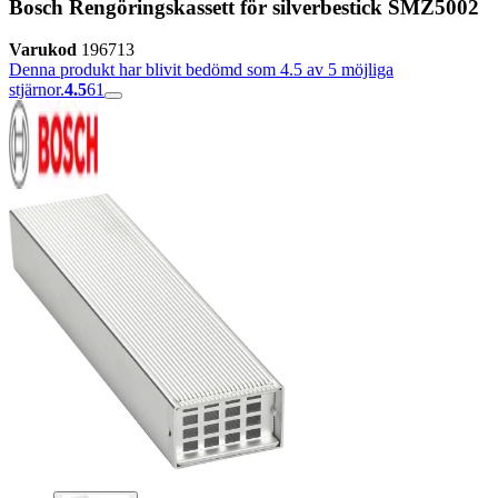
Bosch Rengöringskassett för silverbestick SMZ5002
Varukod
196713
Denna produkt har blivit bedömd som 4.5 av 5 möjliga
stjärnor.
4.5
61