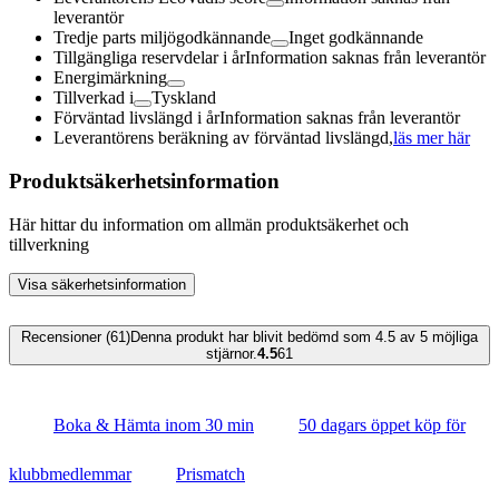
leverantör
Tredje parts miljögodkännande
Inget godkännande
Tillgängliga reservdelar i år
Information saknas från leverantör
Energimärkning
Tillverkad i
Tyskland
Förväntad livslängd i år
Information saknas från leverantör
Leverantörens beräkning av förväntad livslängd,
läs mer här
Produktsäkerhetsinformation
Här hittar du information om allmän produktsäkerhet och
tillverkning
Visa säkerhetsinformation
Recensioner (61)
Denna produkt har blivit bedömd som 4.5 av 5 möjliga
stjärnor.
4.5
61
Boka & Hämta inom 30 min
50 dagars öppet köp för
klubbmedlemmar
Prismatch