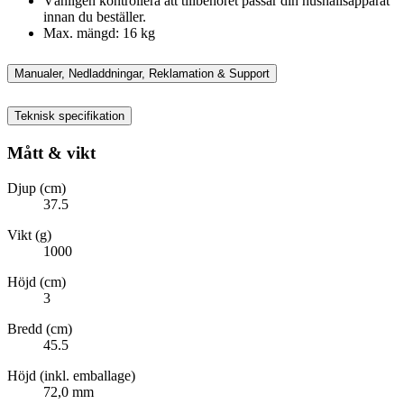
Vänligen kontrollera att tillbehöret passar din hushållsapparat
innan du beställer.
Max. mängd: 16 kg
Manualer, Nedladdningar, Reklamation & Support
Teknisk specifikation
Mått & vikt
Djup (cm)
37.5
Vikt (g)
1000
Höjd (cm)
3
Bredd (cm)
45.5
Höjd (inkl. emballage)
72,0 mm