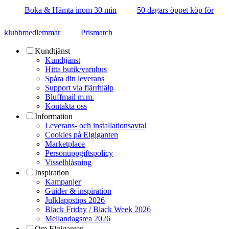
Boka & Hämta inom 30 min
50 dagars öppet köp för
klubbmedlemmar
Prismatch
Kundtjänst
Kundtjänst
Hitta butik/varuhus
Spåra din leverans
Support via fjärrhjälp
Bluffmail m.m.
Kontakta oss
Information
Leverans- och installationsavtal
Cookies på Elgiganten
Marketplace
Personuppgiftspolicy
Visselblåsning
Inspiration
Kampanjer
Guider & inspiration
Julklappstips 2026
Black Friday / Black Week 2026
Mellandagsrea 2026
Om Elgiganten