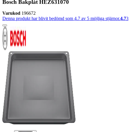
Bosch Bakplåt HEZ631070
Varukod
196672
Denna produkt har blivit bedömd som 4.7 av 5 möjliga stjärnor.
4.7
3