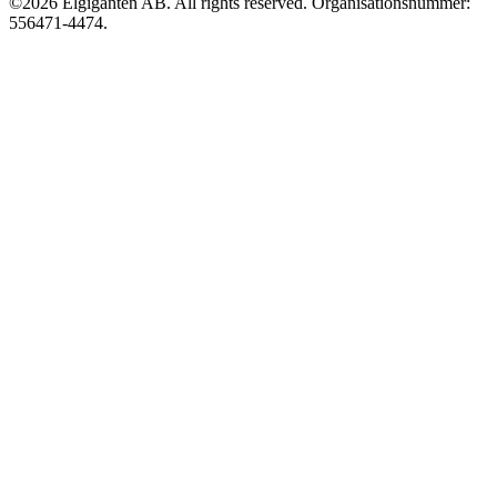
©2026 Elgiganten AB. All rights reserved. Organisationsnummer:
556471-4474.