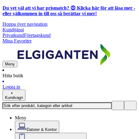
Du vet väl att vi har prismatch? 😍
Klicka här för att läsa mer
-
eller välkommen in till oss så berättar vi mer!
Hoppa över navigation
Kundtjänst
Privatkund
Företagskund
Mina Favoriter
Meny
Hitta butik
Logga in
Kundvagn
Meny
Datorer & Kontor