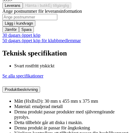
Leverans
Hämta i butik
Ej tillgänglig
Ange postnummer för leveransinformation
Lägg i kundvagn
Jämför
Spara
30 dagars öppet köp
50 dagars öppet köp för klubbmedlemmar
Teknisk specifikation
Svart rostfritt ytskickt
Se alla specifikationer
Produktbeskrivning
Mått (HxBxD): 30 mm x 455 mm x 375 mm
Material: emaljerad metall
Denna produkt passar produkter med självrengörande
pyrolys.
Detta tillbehör går att diska i maskin.
Denna produkt är passar för ångkokning