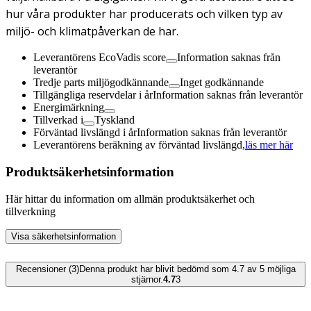
hur våra produkter har producerats och vilken typ av
miljö- och klimatpåverkan de har.
Leverantörens EcoVadis score
Information saknas från
leverantör
Tredje parts miljögodkännande
Inget godkännande
Tillgängliga reservdelar i år
Information saknas från leverantör
Energimärkning
Tillverkad i
Tyskland
Förväntad livslängd i år
Information saknas från leverantör
Leverantörens beräkning av förväntad livslängd,
läs mer här
Produktsäkerhetsinformation
Här hittar du information om allmän produktsäkerhet och
tillverkning
Visa säkerhetsinformation
Recensioner (3)
Denna produkt har blivit bedömd som 4.7 av 5 möjliga
stjärnor.
4.7
3