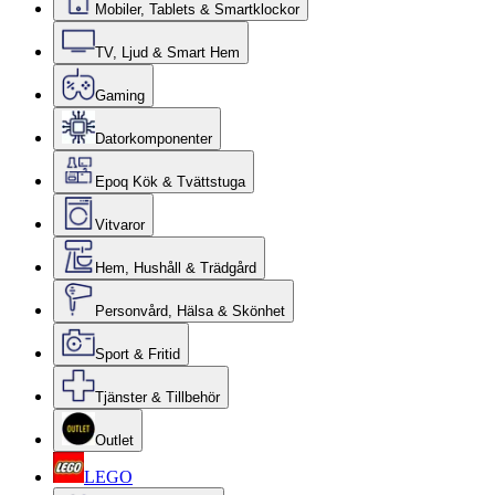
Mobiler, Tablets & Smartklockor
TV, Ljud & Smart Hem
Gaming
Datorkomponenter
Epoq Kök & Tvättstuga
Vitvaror
Hem, Hushåll & Trädgård
Personvård, Hälsa & Skönhet
Sport & Fritid
Tjänster & Tillbehör
Outlet
LEGO