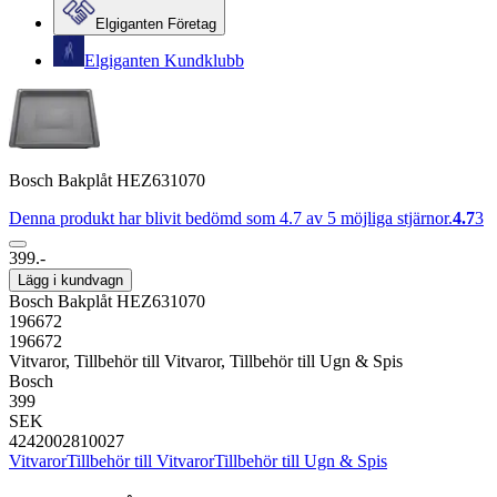
Elgiganten Företag
Elgiganten Kundklubb
Bosch Bakplåt HEZ631070
Denna produkt har blivit bedömd som 4.7 av 5 möjliga stjärnor.
4.7
3
399.-
Lägg i kundvagn
Bosch Bakplåt HEZ631070
196672
196672
Vitvaror, Tillbehör till Vitvaror, Tillbehör till Ugn & Spis
Bosch
399
SEK
4242002810027
Vitvaror
Tillbehör till Vitvaror
Tillbehör till Ugn & Spis