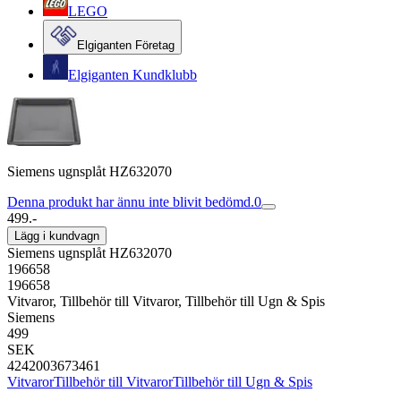
LEGO
Elgiganten Företag
Elgiganten Kundklubb
Siemens ugnsplåt HZ632070
Denna produkt har ännu inte blivit bedömd.
0
499.-
Lägg i kundvagn
Siemens ugnsplåt HZ632070
196658
196658
Vitvaror, Tillbehör till Vitvaror, Tillbehör till Ugn & Spis
Siemens
499
SEK
4242003673461
Vitvaror
Tillbehör till Vitvaror
Tillbehör till Ugn & Spis