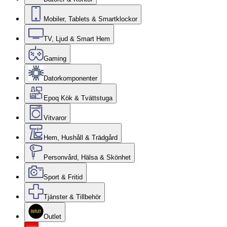
Mobiler, Tablets & Smartklockor
TV, Ljud & Smart Hem
Gaming
Datorkomponenter
Epoq Kök & Tvättstuga
Vitvaror
Hem, Hushåll & Trädgård
Personvård, Hälsa & Skönhet
Sport & Fritid
Tjänster & Tillbehör
Outlet