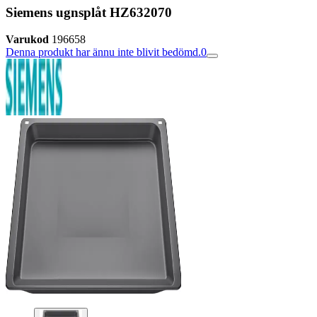
Siemens ugnsplåt HZ632070
Varukod
196658
Denna produkt har ännu inte blivit bedömd.
0