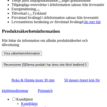
Tredje parts miljögodkännande
Inget godkännande
Tillgängliga reservdelar i år
Information saknas från leverantör
Energimärkning
Tillverkad i
Tyskland
Förväntad livslängd i år
Information saknas från leverantör
Leverantörens beräkning av förväntad livslängd,
läs mer här
Produktsäkerhetsinformation
Här hittar du information om allmän produktsäkerhet och
tillverkning
Visa säkerhetsinformation
Recensioner (0)
Denna produkt har ännu inte blivit bedömd.
0
Boka & Hämta inom 30 min
50 dagars öppet köp för
klubbmedlemmar
Prismatch
Kundtjänst
Kundtjänst