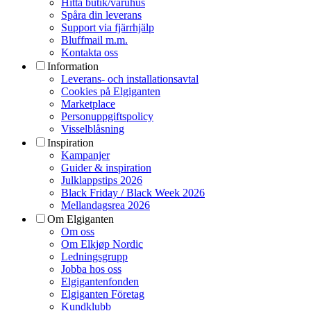
Hitta butik/varuhus
Spåra din leverans
Support via fjärrhjälp
Bluffmail m.m.
Kontakta oss
Information
Leverans- och installationsavtal
Cookies på Elgiganten
Marketplace
Personuppgiftspolicy
Visselblåsning
Inspiration
Kampanjer
Guider & inspiration
Julklappstips 2026
Black Friday / Black Week 2026
Mellandagsrea 2026
Om Elgiganten
Om oss
Om Elkjøp Nordic
Ledningsgrupp
Jobba hos oss
Elgigantenfonden
Elgiganten Företag
Kundklubb