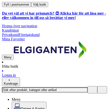
Fyll i postnummer
Välj butik
Du vet väl att vi har prismatch? 😍
Klicka här för att läsa mer
-
eller välkommen in till oss så berättar vi mer!
Hoppa över navigation
Kundtjänst
Privatkund
Företagskund
Mina Favoriter
Meny
Hitta butik
Logga in
Kundvagn
Meny
Datorer & Kontor