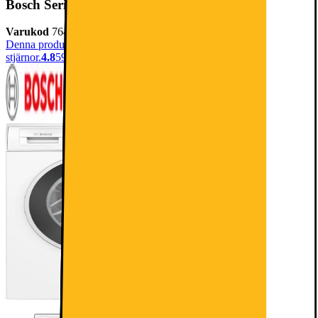
Bosch Serie 2 Tvättmaskin WGE03400SN (8kg)
Varukod
764456
Denna produkt har blivit bedömd som 4.8 av 5 möjliga
stjärnor.
4.8
594