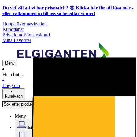
Du vet väl att vi har prismatch? 😍
Klicka här för att läsa mer
-
eller välkommen in till oss så berättar vi mer!
Hoppa över navigation
Kundtjänst
Privatkund
Företagskund
Mina Favoriter
Meny
Hitta butik
Logga in
Kundvagn
Meny
Datorer & Kontor