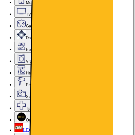
Mobiler, Tablets & Smartklockor
TV, Ljud & Smart Hem
Gaming
Datorkomponenter
Epoq Kök & Tvättstuga
Vitvaror
Hem, Hushåll & Trädgård
Personvård, Hälsa & Skönhet
Sport & Fritid
Tjänster & Tillbehör
Outlet
LEGO