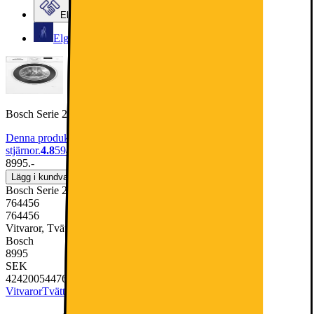
Elgiganten Företag
Elgiganten Kundklubb
Bosch Serie 2 Tvättmaskin WGE03400SN (8kg)
Denna produkt har blivit bedömd som 4.8 av 5 möjliga
stjärnor.
4.8
594
8995.-
Lägg i kundvagn
Bosch Serie 2 Tvättmaskin WGE03400SN (8kg)
764456
764456
Vitvaror, Tvätt & Tork, Tvättmaskin
Bosch
8995
SEK
4242005447688
Vitvaror
Tvätt & Tork
Tvättmaskin