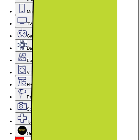
Mobiler, Tablets & Smartklockor
TV, Ljud & Smart Hem
Gaming
Datorkomponenter
Epoq Kök & Tvättstuga
Vitvaror
Hem, Hushåll & Trädgård
Personvård, Hälsa & Skönhet
Sport & Fritid
Tjänster & Tillbehör
Outlet