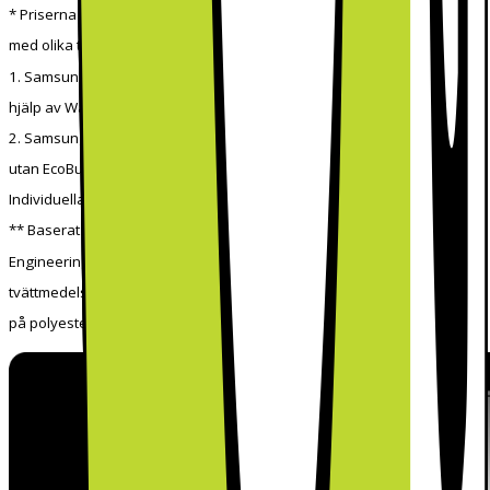
* Priserna är baserade på ett jämförelsetest mellan två tvättmaskiner
med olika tvättprogram:
1. Samsung Tvättmaskin WF80F5E5U4W med 4 kg belastning med
hjälp av Wash Load, Super Eco Wash kallprogram med EcoBubble vs.
2. Samsung tvättmaskin WF0702WKU med programmet Cotton 40 °C
utan EcoBubble.
Individuella resultat kan variera. Testad enligt IEC 60456-2010.
** Baserat på Performance Lab-testrapporten från Springboard
Engineering på EMPA-remsor, som jämför en normal
tvättmedelslösning och bubbelteknologi utan mekanisk verkan, testad
på polyestertyg. Individuella resultat kan variera.