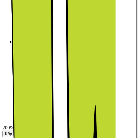
Samsung Serie 5000 Torktumlare DV80DG52B0AEEE
(8kg)
Denna produkt har ännu inte blivit bedömd.
0
Samsung Series 5000 torktumlare DV80DG52B0AEEE
erbjuder effektiv torkning för 8 kg med Digital Inverter-motor,
AI Energy-läge för 20% besparing och Hygiene Care-
program i en elegant vit design.
Ändra
20990.-
Köp paket