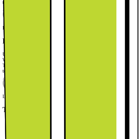
teknik.
Läs mer om produkten
Leverantörens EcoVadis score
Läs mer om EcoVadis
Kort om produkten
Upplev nästa generations tvätt med Samsung
WW11DG5B25AEEE. Den har en kapacitet på 11 kg, Smart
Things-appen, Hygiene Steam, EcoBubble och Digital Inverter-
teknik.
Läs mer om produkten
Leverantörens EcoVadis score
Läs mer om EcoVadis
Teknisk specifikation
Kapacitet: 11 kg, 1400 rpm
EcoBubble-teknik
Digital Inverter-teknik