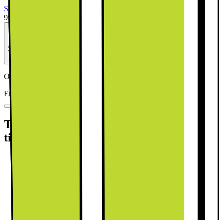
Se alla specifikationer
9995.-
Se månadspris vid delbetalning.
Outlet-pris
Från 6997.-
Energiklass
Produktinformationsblad
Tillgängliga tjänster: (fraktkostnad kan
tillkomma)
Retur av gammal produkt (elavfall)