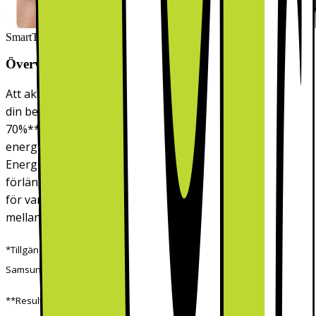
SmartThings AI Energy Mode
Övervaka och minska energiförbrukningen
Att aktivera SmartThings* AI Energy Mode** kan minska
din beräknade månatliga energiförbrukning med upp till
70%***. Detta genom att växla enheten till
energisparläge från ett förinställt program.
Energibesparingen möjliggörs genom att tvättmaskinen
förlänger tvättcykeln och tvättar med kallt vatten istället
för varmt. Detta gäller när den valda tvättemperaturen är
mellan 20 och 40°C.
*Tillgänglig på Android- och iOS-enheter. En Wi-Fi-anslutning och ett
Samsung-konto krävs.
**Resultaten kan variera beroende på användningsförhållandena