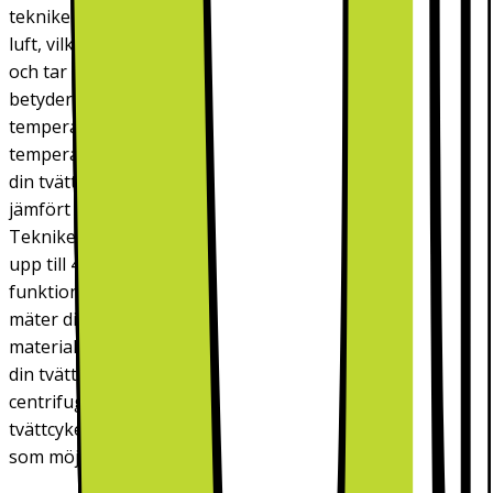
tekniken. Tekniken blandar tvättmedlet med vatten och
luft, vilket skapar ett lödder som penetrerar textilfibrerna
och tar bort upp till 24 %* mer smuts och fläckar. Det
betyder att du kan tvätta lika effektivt vid så låga
temperaturer som ner till 15 °C som vid högre
temperaturer.Tack vare EcoBubble kan du alltså minska
din tvättmaskins energiförbrukning med upp till 70 %*
jämfört med en Samsung-modell utan EcoBubble-teknik.
Tekniken skyddar även färgen och texturen på plaggen
upp till 45 % bättre.** AI EcoBubble är en intelligent
funktion som, förutom sina energibesparande fördelar,
mäter din tvätt och känner igen tvättvolymen, plaggets
material och dess grad av nedsmutsning. Den anpassar
din tvätts mängd lödder, tvätttid, temperatur,
centrifugeringshastighet och antal sköljningar så att
tvättcykeln blir så effektiv och skonsam mot dina kläder
som möjligt.