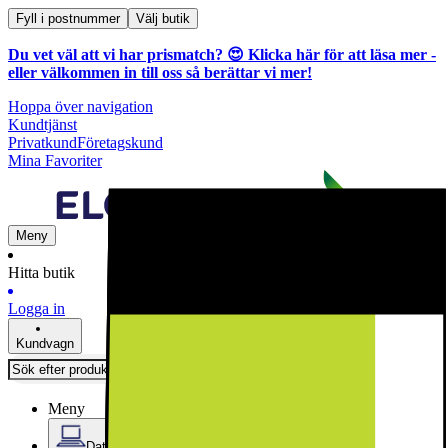
Fyll i postnummer
Välj butik
Du vet väl att vi har prismatch? 😍
Klicka här för att läsa mer
-
eller välkommen in till oss så berättar vi mer!
Hoppa över navigation
Kundtjänst
Privatkund
Företagskund
Mina Favoriter
Meny
Hitta butik
Logga in
Kundvagn
Meny
Datorer & Kontor