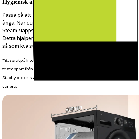
Hygienisk ångrengöring
Passa på att rengöra kläderna på djupet med hjälp av
ånga. När du kör Samsungs ångtvättprogram Hygiene
Steam släpps det ut ånga genom botten av tvättrumman.
Detta hjälper till att avlägsna ingrodd smuts, allergener
så som kvalster* och upp till 99,99% av alla bakterier**.
*Baserat på Interteks rapport för hygienisk ångcykel. **Baserat på
testrapport från Intertek. Hygienisk ångcykel avlägsnar 99,9% av
Staphylococcus aureus och Escherichia coli. Individuella resultat kan
variera.