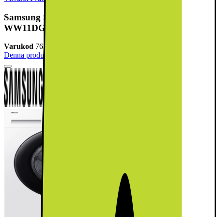
Samsung Serie 5000 Tvättmaskin
WW11DG5B25AEEE (11kg)
Varukod
765842
Denna produkt har blivit bedömd som 4.5 av 5 möjliga stjärnor.
4.5
4