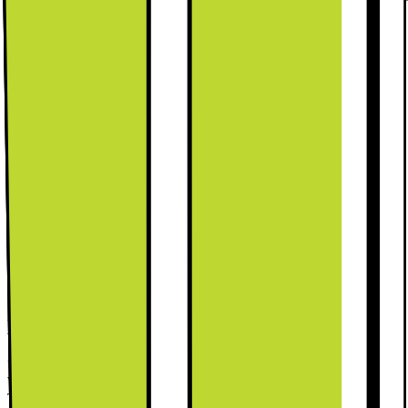
Kort om produkten
Upplev nästa generations tvätt med Samsung
WW11DG5B25AEEE. Den har en kapacitet på 11 kg, Smart
Things-appen, Hygiene Steam, EcoBubble och Digital Inverter-