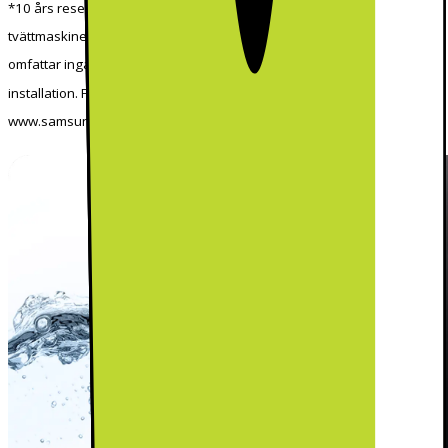
*10 års reservdelsgaranti gäller endast den digitala invertermotorn i
tvättmaskiner och torktumlare, sålda fr.om. 1 april 2026. Garantin
omfattar inga andra kostnader såsom arbetskostnader, frakt eller
installation. Fullständiga villkor:
www.samsung.com/se/support/warranty/