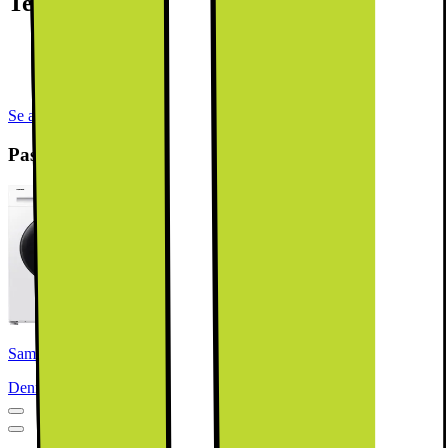
Teknisk specifikation
Kapacitet: 11 kg, 1400 rpm
EcoBubble-teknik
Digital Inverter-teknik
Se alla specifikationer
Passar bra ihop
Samsung Serie 5000 Tvättmaskin WW11DG5B25AEEE (11kg)
Denna produkt har blivit bedömd som 4.5 av 5 möjliga stjärnor.
4.5
4