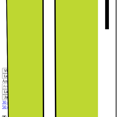
349.-
Detta ingår:
Installation av tvättmaskin i våtrum
799.-
Detta ingår:
Visa fler
Leverans
Hämta i butik
Ange postnummer för leveransinformation
Lägg i kundvagn
Jämför
Spara
30 dagars öppet köp
50 dagars öppet köp för klubbmedlemmar