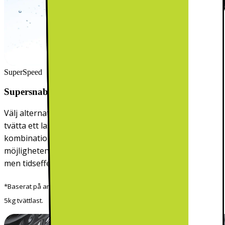
SuperSpeed
Supersnabb tvätt
Välj alternativet Super Speed när du snabbt behöver
tvätta ett lass på bara 39 minuter
.* Tack vare
kombinationen av EcoBubble och QuickDrive™ finns
möjligheten att välja snabbprogrammet för en kraftfull
men tidseffektiv tvätt.
*Baserat på användning grundinställningarna på Super Speed med
5kg tvättlast.