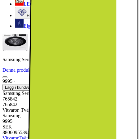
LEGO
Elgiganten Företag
Elgiganten Kundklubb
Samsung Serie 5000 Tvättmaskin WW11DG5B25AEEE (11kg)
Denna produkt har blivit bedömd som 4.5 av 5 möjliga stjärnor.
4.5
4
9995.-
Lägg i kundvagn
Samsung Serie 5000 Tvättmaskin WW11DG5B25AEEE (11kg)
765842
765842
Vitvaror, Tvätt & Tork, Tvättmaskin
Samsung
9995
SEK
8806095539447
Vitvaror
Tvätt & Tork
Tvättmaskin