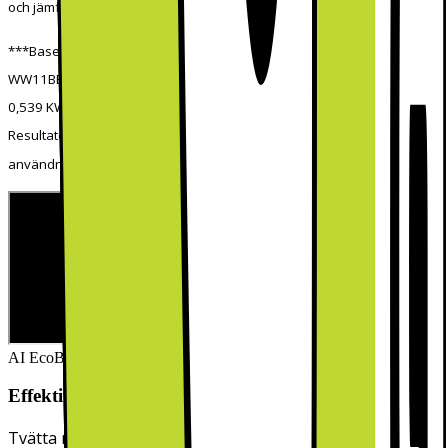
och jämfört med fabriksinställningarna.
***Baserat på oberoende test av Intertek på modellen
WW11BB944AGB. Resultat: Strömförbrukning utan AI Energy Mode =
0,539 KWh. Strömförbrukning med AI Energy Mode = 0,145 KWh.
Resultaten kan variera beroende på faktiska
användningsförhållanden
AI EcoBubble™
Effektiv tvätt, effektiva bubblor och AI-teknik
Tvätta mer effektivt och skonsamt med EcoBubble-