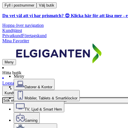
Fyll i postnummer
Välj butik
Du vet väl att vi har prismatch? 😍
Klicka här för att läsa mer
- e
Hoppa över navigation
Kundtjänst
Privatkund
Företagskund
Mina Favoriter
Meny
Hitta butik
Meny
Logga in
Datorer & Kontor
Kundvagn
Mobiler, Tablets & Smartklockor
TV, Ljud & Smart Hem
Gaming