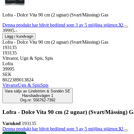
Lofra - Dolce Vita 90 cm (2 ugnar) (Svart/Mässing) Gas
Denna produkt har blivit bedömd som 3 av 5 möjliga stjärnor.
3
2
39995.-
Lägg i kundvagn
Lofra - Dolce Vita 90 cm (2 ugnar) (Svart/Mässing) Gas
193135
193135
Vitvaror, Ugn & Spis, Spis
Lofra
39995
SEK
8022389013824
Vitvaror
Ugn & Spis
Spis
Vara säljs av
Lindström & Sondén SE
Havsbadsvägen 1
Org.nr: 556762-7392
Lofra - Dolce Vita 90 cm (2 ugnar) (Svart/Mässing) G
Varukod
193135
Denna produkt har blivit bedömd som 3 av 5 möjliga stjärnor.
3
2