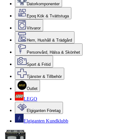
Datorkomponenter
Epoq Kök & Tvättstuga
Vitvaror
Hem, Hushåll & Trädgård
Personvård, Hälsa & Skönhet
Sport & Fritid
Tjänster & Tillbehör
Outlet
LEGO
Elgiganten Företag
Elgiganten Kundklubb