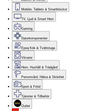
Mobiler, Tablets & Smartklockor
TV, Ljud & Smart Hem
Gaming
Datorkomponenter
Epoq Kök & Tvättstuga
Vitvaror
Hem, Hushåll & Trädgård
Personvård, Hälsa & Skönhet
Sport & Fritid
Tjänster & Tillbehör
Outlet