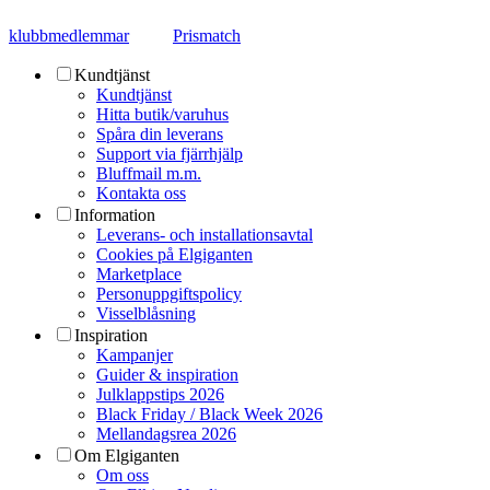
klubbmedlemmar
Prismatch
Kundtjänst
Kundtjänst
Hitta butik/varuhus
Spåra din leverans
Support via fjärrhjälp
Bluffmail m.m.
Kontakta oss
Information
Leverans- och installationsavtal
Cookies på Elgiganten
Marketplace
Personuppgiftspolicy
Visselblåsning
Inspiration
Kampanjer
Guider & inspiration
Julklappstips 2026
Black Friday / Black Week 2026
Mellandagsrea 2026
Om Elgiganten
Om oss