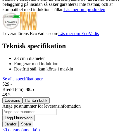
beläggning på insidan så saker garanterar inte fastnar, och är
kompatibel med induktionshällar.
Läs mer om produkten
Leverantörens EcoVadis score
Läs mer om EcoVadis
Teknisk specifikation
28 cm i diameter
Fungerar med induktion
Rostfritt stål, kan köras i maskin
Se alla specifikationer
529.-
Bredd (cm)
:
48.5
48.5
Leverans
Hämta i butik
Ange postnummer för leveransinformation
Lägg i kundvagn
Jämför
Spara
30 dagars öppet köp