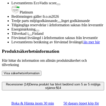
Leverantörens EcoVadis score
Platinum
Bedömningen gäller fr.o.m
2026
Tredje parts miljögodkännande
Inget godkännande
Tillgängliga reservdelar i år
Information saknas från leverantör
Energimärkning
Tillverkad i
Finland
Förväntad livslängd i år
Information saknas från leverantör
Leverantörens beräkning av förväntad livslängd,
läs mer här
Produktsäkerhetsinformation
Här hittar du information om allmän produktsäkerhet och
tillverkning
Visa säkerhetsinformation
Recensioner (14)
Denna produkt har blivit bedömd som 5 av 5 möjliga
stjärnor.
5
14
Boka & Hämta inom 30 min
50 dagars öppet köp för