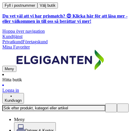
Fyll i postnummer
Välj butik
Du vet väl att vi har prismatch? 😍
Klicka här för att läsa mer
-
eller välkommen in till oss så berättar vi mer!
Hoppa över navigation
Kundtjänst
Privatkund
Företagskund
Mina Favoriter
Meny
Hitta butik
Logga in
Kundvagn
Meny
Datorer & Kontor