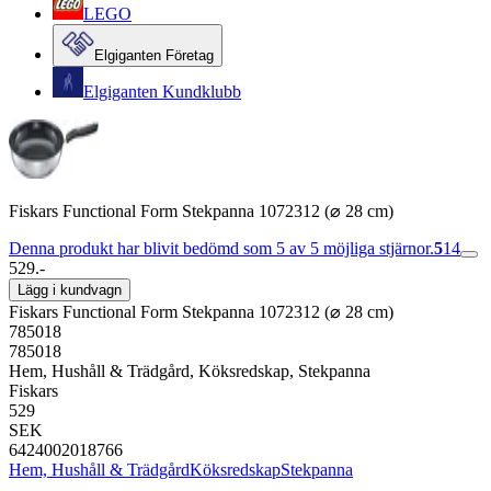
LEGO
Elgiganten Företag
Elgiganten Kundklubb
Fiskars Functional Form Stekpanna 1072312 (⌀ 28 cm)
Denna produkt har blivit bedömd som 5 av 5 möjliga stjärnor.
5
14
529.-
Lägg i kundvagn
Fiskars Functional Form Stekpanna 1072312 (⌀ 28 cm)
785018
785018
Hem, Hushåll & Trädgård, Köksredskap, Stekpanna
Fiskars
529
SEK
6424002018766
Hem, Hushåll & Trädgård
Köksredskap
Stekpanna