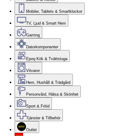
Mobiler, Tablets & Smartklockor
TV, Ljud & Smart Hem
Gaming
Datorkomponenter
Epoq Kök & Tvättstuga
Vitvaror
Hem, Hushåll & Trädgård
Personvård, Hälsa & Skönhet
Sport & Fritid
Tjänster & Tillbehör
Outlet