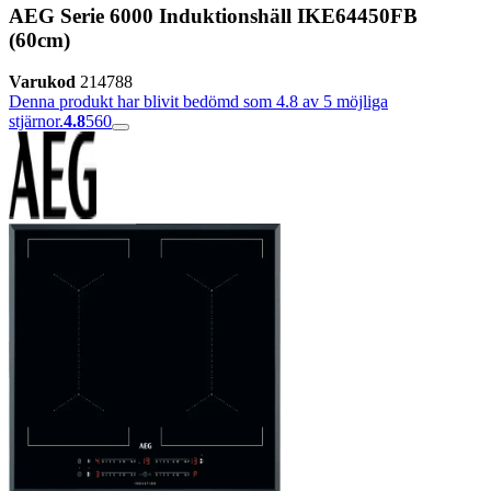
AEG Serie 6000 Induktionshäll IKE64450FB
(60cm)
Varukod
214788
Denna produkt har blivit bedömd som 4.8 av 5 möjliga
stjärnor.
4.8
560