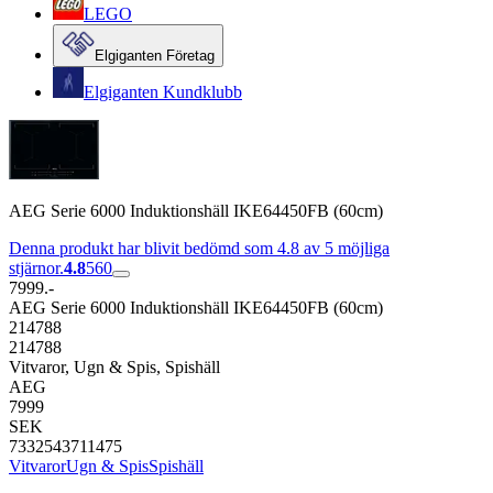
LEGO
Elgiganten Företag
Elgiganten Kundklubb
AEG Serie 6000 Induktionshäll IKE64450FB (60cm)
Denna produkt har blivit bedömd som 4.8 av 5 möjliga
stjärnor.
4.8
560
7999.-
AEG Serie 6000 Induktionshäll IKE64450FB (60cm)
214788
214788
Vitvaror, Ugn & Spis, Spishäll
AEG
7999
SEK
7332543711475
Vitvaror
Ugn & Spis
Spishäll