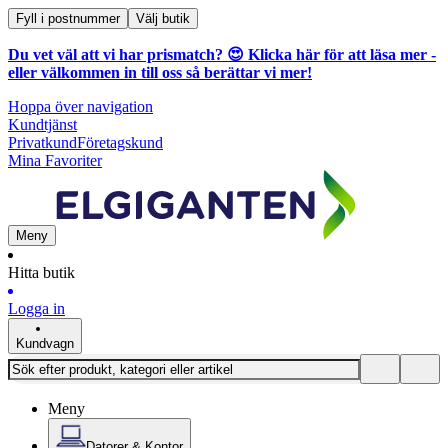
Fyll i postnummer
Välj butik
Du vet väl att vi har prismatch? 😍
Klicka här för att läsa mer
-
eller välkommen in till oss så berättar vi mer!
Hoppa över navigation
Kundtjänst
Privatkund
Företagskund
Mina Favoriter
Meny
Hitta butik
Logga in
Kundvagn
Meny
Datorer & Kontor