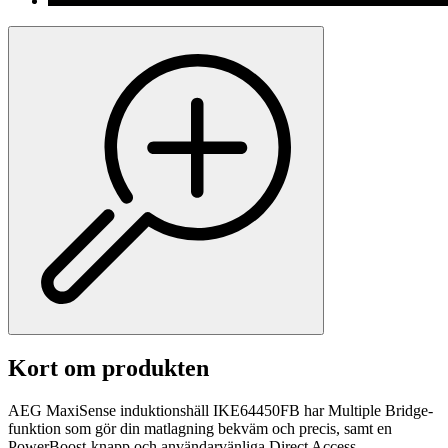
Kort om produkten
AEG MaxiSense induktionshäll IKE64450FB har Multiple Bridge-
funktion som gör din matlagning bekväm och precis, samt en
PowerBoost-knapp och användarvänliga Direct Access-