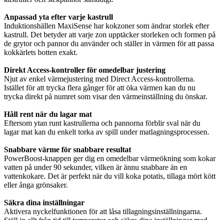
Anpassad yta efter varje kastrull
Induktionshällen MaxiSense har kokzoner som ändrar storlek efter
kastrull. Det betyder att varje zon upptäcker storleken och formen på
de grytor och pannor du använder och ställer in värmen för att passa
kokkärlets botten exakt.
Direkt Access-kontroller för omedelbar justering
Njut av enkel värmejustering med Direct Access-kontrollerna.
Istället för att trycka flera gånger för att öka värmen kan du nu
trycka direkt på numret som visar den värmeinställning du önskar.
Håll rent när du lagar mat
Eftersom ytan runt kastrullerna och pannorna förblir sval när du
lagar mat kan du enkelt torka av spill under matlagningsprocessen.
Snabbare värme för snabbare resultat
PowerBoost-knappen ger dig en omedelbar värmeökning som kokar
vatten på under 90 sekunder, vilken är ännu snabbare än en
vattenkokare. Det är perfekt när du vill koka potatis, tillaga mört kött
eller ånga grönsaker.
Säkra dina inställningar
Aktivera nyckelfunktionen för att låsa tillagningsinställningarna.