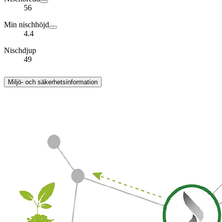
56
Min nischhöjd
4.4
Nischdjup
49
Miljö- och säkerhetsinformation