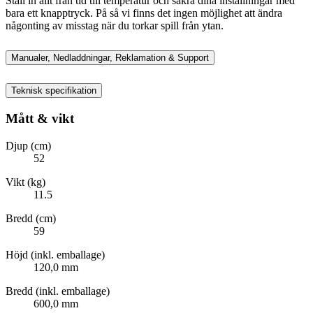
Ställ in allt från tid till temperatur och säkra dina inställningar med
bara ett knapptryck. På så vi finns det ingen möjlighet att ändra
någonting av misstag när du torkar spill från ytan.
Manualer, Nedladdningar, Reklamation & Support
Teknisk specifikation
Mått & vikt
Djup (cm)
52
Vikt (kg)
11.5
Bredd (cm)
59
Höjd (inkl. emballage)
120,0 mm
Bredd (inkl. emballage)
600,0 mm