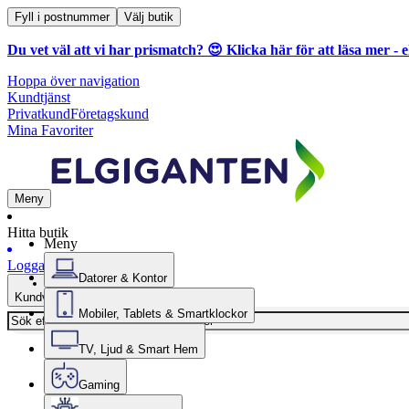
Fyll i postnummer
Välj butik
Du vet väl att vi har prismatch? 😍
Klicka här för att läsa mer
- e
Hoppa över navigation
Kundtjänst
Privatkund
Företagskund
Mina Favoriter
Meny
Hitta butik
Meny
Logga in
Datorer & Kontor
Kundvagn
Mobiler, Tablets & Smartklockor
TV, Ljud & Smart Hem
Gaming