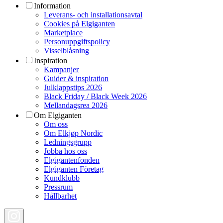
Information
Leverans- och installationsavtal
Cookies på Elgiganten
Marketplace
Personuppgiftspolicy
Visselblåsning
Inspiration
Kampanjer
Guider & inspiration
Julklappstips 2026
Black Friday / Black Week 2026
Mellandagsrea 2026
Om Elgiganten
Om oss
Om Elkjøp Nordic
Ledningsgrupp
Jobba hos oss
Elgigantenfonden
Elgiganten Företag
Kundklubb
Pressrum
Hållbarhet