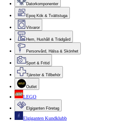
Datorkomponenter
Epoq Kök & Tvättstuga
Vitvaror
Hem, Hushåll & Trädgård
Personvård, Hälsa & Skönhet
Sport & Fritid
Tjänster & Tillbehör
Outlet
LEGO
Elgiganten Företag
Elgiganten Kundklubb