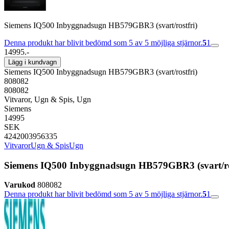
Siemens IQ500 Inbyggnadsugn HB579GBR3 (svart/rostfri)
Denna produkt har blivit bedömd som 5 av 5 möjliga stjärnor.
5
1
14995.-
Lägg i kundvagn
Siemens IQ500 Inbyggnadsugn HB579GBR3 (svart/rostfri)
808082
808082
Vitvaror, Ugn & Spis, Ugn
Siemens
14995
SEK
4242003956335
Vitvaror
Ugn & Spis
Ugn
Siemens IQ500 Inbyggnadsugn HB579GBR3 (svart/ro
Varukod
808082
Denna produkt har blivit bedömd som 5 av 5 möjliga stjärnor.
5
1