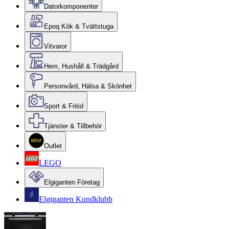
Datorkomponenter
Epoq Kök & Tvättstuga
Vitvaror
Hem, Hushåll & Trädgård
Personvård, Hälsa & Skönhet
Sport & Fritid
Tjänster & Tillbehör
Outlet
LEGO
Elgiganten Företag
Elgiganten Kundklubb