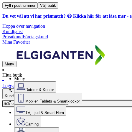
Fyll i postnummer
Välj butik
Du vet väl att vi har prismatch? 😍
Klicka här för att läsa mer
- e
Hoppa över navigation
Kundtjänst
Privatkund
Företagskund
Mina Favoriter
Meny
Hitta butik
Meny
Logga in
Datorer & Kontor
Kundvagn
Mobiler, Tablets & Smartklockor
TV, Ljud & Smart Hem
Gaming