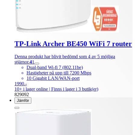
TP-Link Archer BE450 WiFi 7 router
Denna produkt har blivit bedömd som 4 av 5 möjliga
stjärnor.
4
1
Dual-band Wi-fi 7 (802.11be)
Hastigheter på upp till 7200 Mbps
10 Gigabit LAN/WAN-port
1990.-
10+ i lager online
| Finns i lager i 3 butik(er)
829092
Jämför