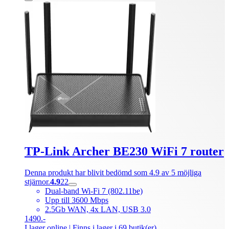
TP-Link Archer BE230 WiFi 7 router
Denna produkt har blivit bedömd som 4.9 av 5 möjliga
stjärnor.
4.9
22
Dual-band Wi-Fi 7 (802.11be)
Upp till 3600 Mbps
2.5Gb WAN, 4x LAN, USB 3.0
1490.-
I lager online
| Finns i lager i 69 butik(er)