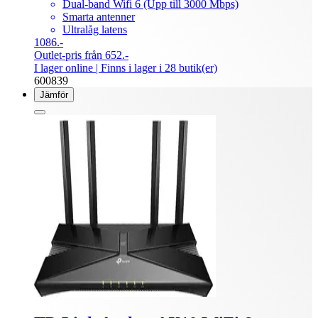
Dual-band Wifi 6 (Upp till 3000 Mbps)
Smarta antenner
Ultralåg latens
1086.-
Outlet-pris från 652.-
I lager online
| Finns i lager i 28 butik(er)
600839
Jämför