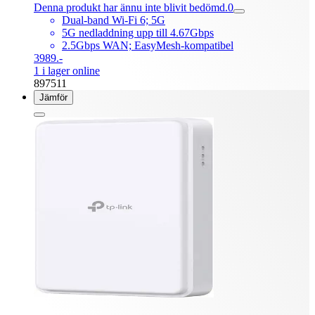
Denna produkt har ännu inte blivit bedömd.
0
Dual-band Wi-Fi 6; 5G
5G nedladdning upp till 4.67Gbps
2.5Gbps WAN; EasyMesh-kompatibel
3989.-
1 i lager online
897511
Jämför