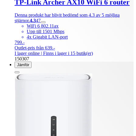
TP-Link Archer AX10 WiFi 6 router
Denna produkt har blivit bedömd som 4.3 av 5 möjliga
stjärnor.
4.3
47
WiFi 6 802.11ax
Upp till 1501 Mbps
4x Gigabit LAN-port
799.-
Outlet-pris från 639.-
I lager online
| Finns i lager i 15 butik(er)
150307
Jämför