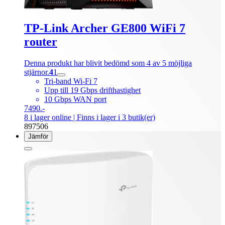
TP-Link Archer GE800 WiFi 7
router
Denna produkt har blivit bedömd som 4 av 5 möjliga
stjärnor.
4
1
Tri-band Wi-Fi 7
Upp till 19 Gbps drifthastighet
10 Gbps WAN port
7490.-
8 i lager online
| Finns i lager i 3 butik(er)
897506
Jämför