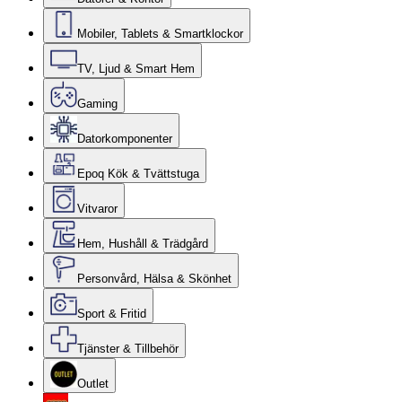
Mobiler, Tablets & Smartklockor
TV, Ljud & Smart Hem
Gaming
Datorkomponenter
Epoq Kök & Tvättstuga
Vitvaror
Hem, Hushåll & Trädgård
Personvård, Hälsa & Skönhet
Sport & Fritid
Tjänster & Tillbehör
Outlet