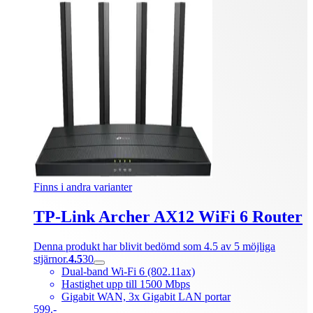
Finns i andra varianter
TP-Link Archer AX12 WiFi 6 Router
Denna produkt har blivit bedömd som 4.5 av 5 möjliga
stjärnor.
4.5
30
Dual-band Wi-Fi 6 (802.11ax)
Hastighet upp till 1500 Mbps
Gigabit WAN, 3x Gigabit LAN portar
599.-