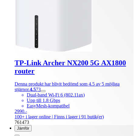
TP-Link Archer NX200 5G AX1800
router
Denna produkt har blivit bedömd som 4.5 av 5 möjliga
stjärnor.
4.5
73
Dual-band Wi-Fi 6 (802.11ax)
Upp till 1.8 Gbps
EasyMesh-kompatibel
2990.-
100+ i lager online
| Finns i lager i 91 butik(er)
761473
Jämför