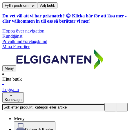
Fyll i postnummer
Välj butik
Du vet väl att vi har prismatch? 😍
Klicka här för att läsa mer
-
eller välkommen in till oss så berättar vi mer!
Hoppa över navigation
Kundtjänst
Privatkund
Företagskund
Mina Favoriter
Meny
Hitta butik
Logga in
Kundvagn
Meny
Datorer & Kontor