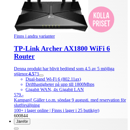
Finns i andra varianter
TP-Link Archer AX1800 WiFi 6
Router
Denna produkt har blivit bedömd som 4.5 av 5 möjliga
stjärnor.
4.5
73
Dual-band Wi-Fi 6 (802.11ax)
Drifthastigheter på upp till 1800Mbps
Gigabit WAN, 4x Gigabit LAN
579.-
Kampanj! Gäller t.o.m. söndag 9 augusti. med reservation för
slutförsäljning
100+ i lager online
| Finns i lager i 25 butik(er)
600844
Jämför