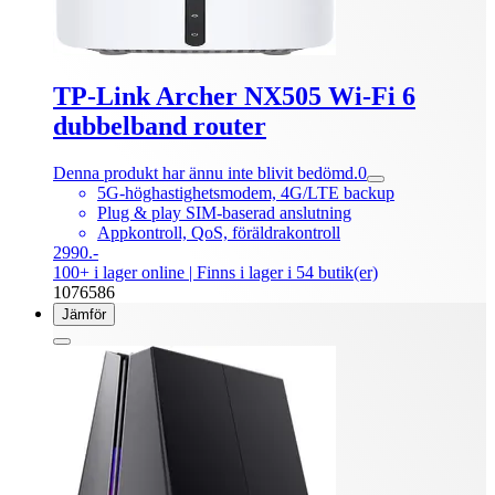
TP-Link Archer NX505 Wi‑Fi 6
dubbelband router
Denna produkt har ännu inte blivit bedömd.
0
5G-höghastighetsmodem, 4G/LTE backup
Plug & play SIM-baserad anslutning
Appkontroll, QoS, föräldrakontroll
2990.-
100+ i lager online
| Finns i lager i 54 butik(er)
1076586
Jämför