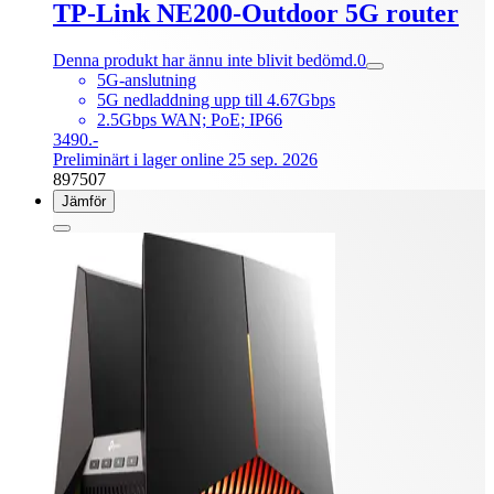
TP-Link NE200-Outdoor 5G router
Denna produkt har ännu inte blivit bedömd.
0
5G-anslutning
5G nedladdning upp till 4.67Gbps
2.5Gbps WAN; PoE; IP66
3490.-
Preliminärt i lager online 25 sep. 2026
897507
Jämför