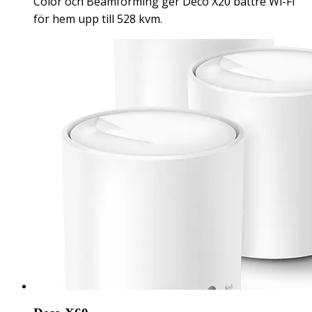
Color och Beamforming ger Deco X20 bättre Wi-Fi
för hem upp till 528 kvm.