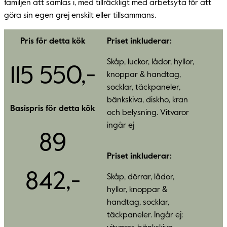
familjen att samlas i, med tillräckligt med arbetsyta för att
göra sin egen grej enskilt eller tillsammans.
Pris för detta kök
Priset inkluderar:
Skåp, luckor, lådor, hyllor,
115 550,-
knoppar & handtag,
socklar, täckpaneler,
bänkskiva, diskho, kran
Basispris för detta kök
och belysning. Vitvaror
ingår ej
89
Priset inkluderar:
842,-
Skåp, dörrar, lådor,
hyllor, knoppar &
handtag, socklar,
täckpaneler. Ingår ej: