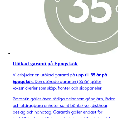
Utökad garanti på Epoqs kök
Vi erbjuder en utökad garanti på
upp till 35 år på
Epoqs kök
. Den utökade garantin (35 år) gäller
kökssnickerier som skåp, fronter och sidopaneler.
Garantin gäller även rörliga delar som gångjärn, lådor
och utdragbara enheter samt bänkskivor, diskhoar,
beslag och handtag. Garantin gäller endast för