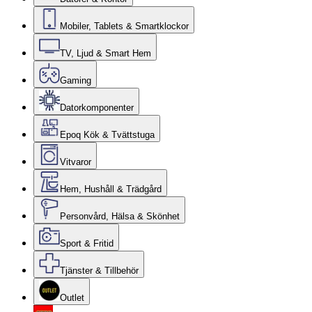
Mobiler, Tablets & Smartklockor
TV, Ljud & Smart Hem
Gaming
Datorkomponenter
Epoq Kök & Tvättstuga
Vitvaror
Hem, Hushåll & Trädgård
Personvård, Hälsa & Skönhet
Sport & Fritid
Tjänster & Tillbehör
Outlet