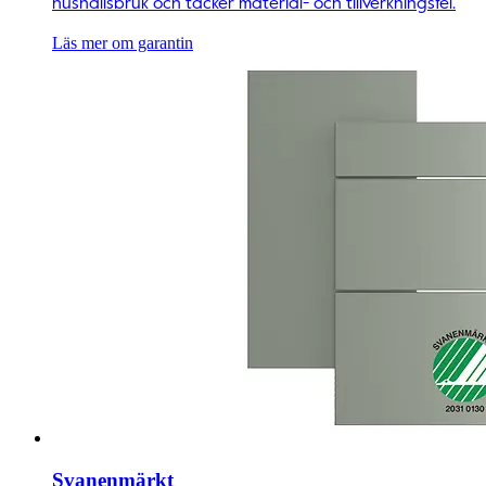
hushållsbruk och täcker material- och tillverkningsfel.
Läs mer om garantin
Svanenmärkt