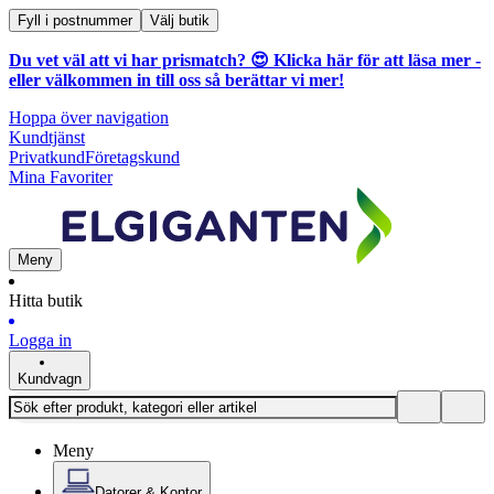
Fyll i postnummer
Välj butik
Du vet väl att vi har prismatch? 😍
Klicka här för att läsa mer
-
eller välkommen in till oss så berättar vi mer!
Hoppa över navigation
Kundtjänst
Privatkund
Företagskund
Mina Favoriter
Meny
Hitta butik
Logga in
Kundvagn
Meny
Datorer & Kontor