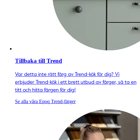
Tillbaka till Trend
Var detta inte rätt färg av Trend-kök för dig? Vi
erbjuder Trend-kök i ett brett utbud av färger, så ta en
titt och hitta färgen för dig!
Se alla våra Epoq Trend-färger