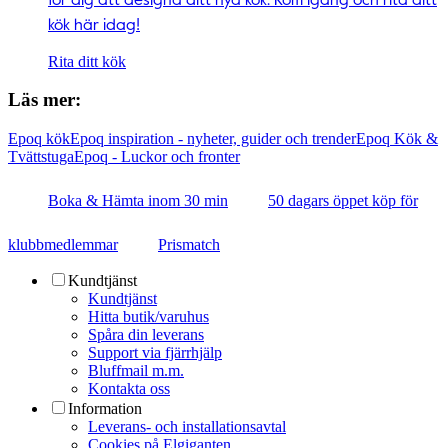
kök här idag!
Rita ditt kök
Läs mer:
Epoq kök
Epoq inspiration - nyheter, guider och trender
Epoq Kök &
Tvättstuga
Epoq - Luckor och fronter
Boka & Hämta inom 30 min
50 dagars öppet köp för
klubbmedlemmar
Prismatch
Kundtjänst
Kundtjänst
Hitta butik/varuhus
Spåra din leverans
Support via fjärrhjälp
Bluffmail m.m.
Kontakta oss
Information
Leverans- och installationsavtal
Cookies på Elgiganten