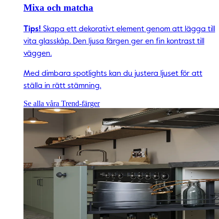
Mixa och matcha
Tips!
Skapa ett dekorativt element genom att lägga till
vita glasskåp. Den ljusa färgen ger en fin kontrast till
väggen.
Med dimbara spotlights kan du justera ljuset för att
ställa in rätt stämning.
Se alla våra Trend-färger