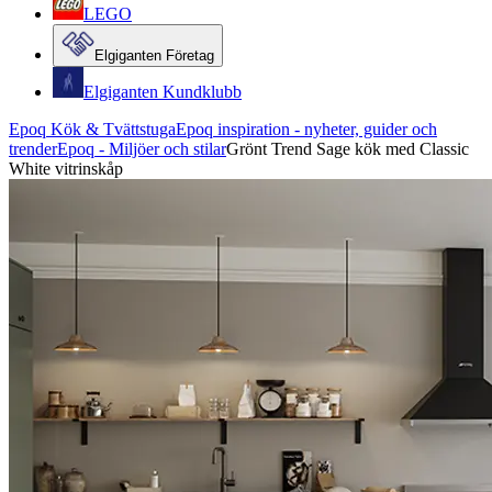
LEGO
Elgiganten Företag
Elgiganten Kundklubb
Epoq Kök & Tvättstuga
Epoq inspiration - nyheter, guider och
trender
Epoq - Miljöer och stilar
Grönt Trend Sage kök med Classic
White vitrinskåp