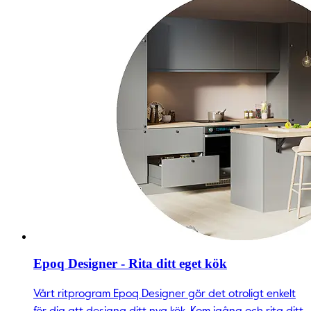
Epoq Designer - Rita ditt eget kök
Vårt ritprogram Epoq Designer gör det otroligt enkelt
för dig att designa ditt nya kök. Kom igång och rita ditt