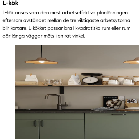
L-kök
L-kök anses vara den mest arbetseffektiva planlösningen
eftersom avståndet mellan de tre viktigaste arbetsytorna
blir kortare. L-kökket passar bra i kvadratiska rum eller rum
där långa väggar möts i en rät vinkel.