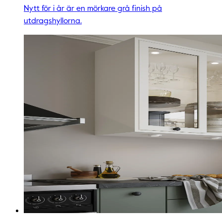
Nytt för i år är en mörkare grå finish på
utdragshyllorna.