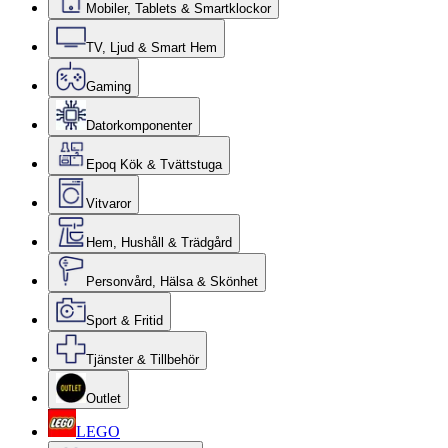
Mobiler, Tablets & Smartklockor
TV, Ljud & Smart Hem
Gaming
Datorkomponenter
Epoq Kök & Tvättstuga
Vitvaror
Hem, Hushåll & Trädgård
Personvård, Hälsa & Skönhet
Sport & Fritid
Tjänster & Tillbehör
Outlet
LEGO