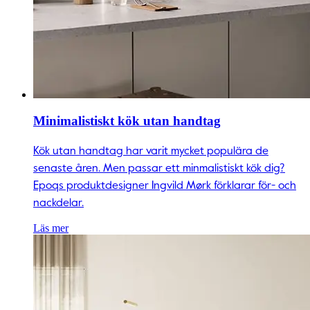
Minimalistiskt kök utan handtag
Kök utan handtag har varit mycket populära de
senaste åren. Men passar ett minmalistiskt kök dig?
Epoqs produktdesigner Ingvild Mørk förklarar för- och
nackdelar.
Läs mer