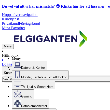
Du vet väl att vi har prismatch? 😍
Klicka här för att läsa mer
- e
Hoppa över navigation
Kundtjänst
Privatkund
Företagskund
Mina Favoriter
Meny
Hitta butik
Meny
Logga in
Datorer & Kontor
Kundvagn
Mobiler, Tablets & Smartklockor
TV, Ljud & Smart Hem
Gaming
Datorkomponenter