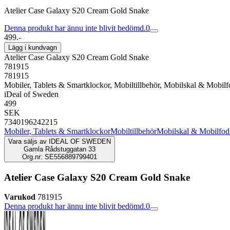
Atelier Case Galaxy S20 Cream Gold Snake
Denna produkt har ännu inte blivit bedömd.
0
499.-
Lägg i kundvagn
Atelier Case Galaxy S20 Cream Gold Snake
781915
781915
Mobiler, Tablets & Smartklockor, Mobiltillbehör, Mobilskal & Mobilf
iDeal of Sweden
499
SEK
7340196242215
Mobiler, Tablets & Smartklockor
Mobiltillbehör
Mobilskal & Mobilfod
Vara säljs av
IDEAL OF SWEDEN
Gamla Rådstuggatan 33
Org.nr: SE556889799401
Atelier Case Galaxy S20 Cream Gold Snake
Varukod
781915
Denna produkt har ännu inte blivit bedömd.
0