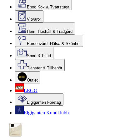
Epoq Kök & Tvättstuga
Vitvaror
Hem, Hushåll & Trädgård
Personvård, Hälsa & Skönhet
Sport & Fritid
Tjänster & Tillbehör
Outlet
LEGO
Elgiganten Företag
Elgiganten Kundklubb