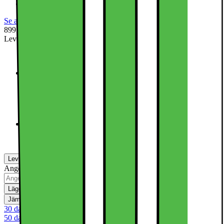
För Google Pixel 10 Pro Fold
Se alla specifikationer
899.-
Leverantörens färgnamn
:
Moonstone
Moonstone
Obsidian
Leverans
Hämta i butik
Ange postnummer för leveransinformation
Lägg i kundvagn
Jämför
Spara
30 dagars öppet köp
50 dagars öppet köp för klubbmedlemmar