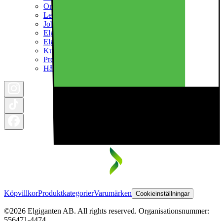
Om Elkjøp Nordic
Ledningsgrupp
Jobba hos oss
Elgigantenfonden
Elgiganten Företag
Kundklubb
Pressrum
Hållbarhet
Köpvillkor
Produktkategorier
Varumärken
Cookieinställningar
©2026 Elgiganten AB. All rights reserved. Organisationsnummer:
556471-4474.