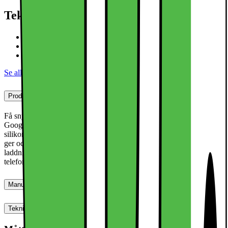
Teknisk specifikation
Stöt- och fallskydd
Elegant design
För Google Pixel 10 Pro Fold
Se alla specifikationer
Produktbeskrivning
Få snyggare utseende på din smartphone med det sofistikerade
Google Pixel 10/10 Pro Fold-skalet. Tillverkat av hållbar, fläcktålig
silikon ger detta skal utmärkt skydd mot stötar, fall och repor.. Det
ger också enkel åtkomst till alla portar, högtalare samt trådlös
laddning samtidigt som det behåller en tunn profil som bevarar
telefonens eleganta design.
Manualer, Nedladdningar, Reklamation & Support
Teknisk specifikation