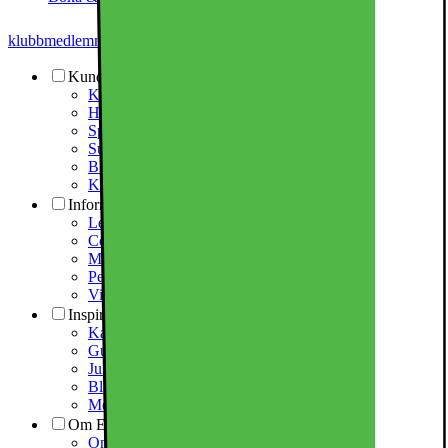
klubbmedlemmar
Prismatch
Kundtjänst
Kundtjänst
Hitta butik/varuhus
Spåra din leverans
Support via fjärrhjälp
Bluffmail m.m.
Kontakta oss
Information
Leverans- och installationsavtal
Cookies på Elgiganten
Marketplace
Personuppgiftspolicy
Visselblåsning
Inspiration
Kampanjer
Guider & inspiration
Julklappstips 2026
Black Friday / Black Week 2026
Mellandagsrea 2026
Om Elgiganten
Om oss