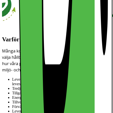
Varför publicerar vi miljöparametrar?
Många konsumenter kanske tycker att det är svårt att
välja hållbart. På Elgiganten vill vi göra det lättare att se
hur våra produkter har producerats och vilken typ av
miljö- och klimatpåverkan de har.
Leverantörens EcoVadis score
Information saknas från
leverantör
Tredje parts miljögodkännande
Inget godkännande
Tillgängliga reservdelar i år
Information saknas från leverantör
Energimärkning
Tillverkad i
Vietnam
Förväntad livslängd i år
Information saknas från leverantör
Leverantörens beräkning av förväntad livslängd,
läs mer här