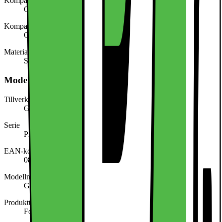
Kompatibel med (modell/serie)
Google Pixel 10 Pro Fold
Kompatibel med (märke)
Google
Material
Silikon
Modellbeskrivning
Tillverkarens artikelnummer
GA09847-WW
Serie
Pixel
EAN-kod
0840353928008
Modellnamn
Google GA09847-WW
Produkttyp
Fodral för mobiltelefon