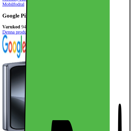
Mobilfodral
Google Pixel 10 Pro Fold-skydd (månsten)
Varukod
943516
Denna produkt har ännu inte blivit bedömd.
0