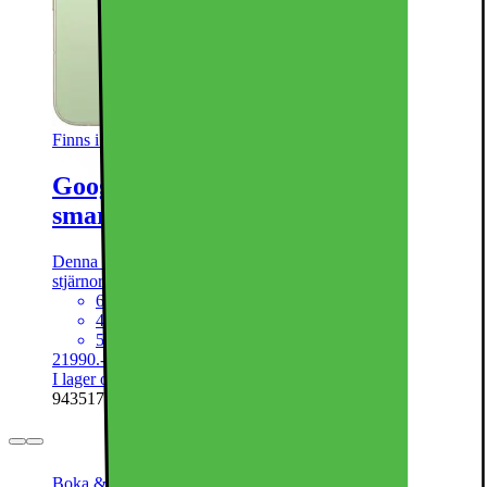
Finns i andra varianter
Google Pixel 10 Pro Fold 5G
smartphone 16/256GB (jade)
Denna produkt har blivit bedömd som 5 av 5 möjliga
stjärnor.
5
1
6,3" 120Hz OLED vikbar skärm
48+10,5+10,8MP
5015 mAh-batteri, 30W-laddning
21990.-
I lager online
| Finns i lager i 1 butik(er)
943517
Boka & Hämta inom 30 min
50 dagars öppet köp för