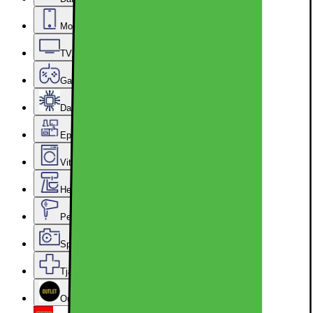
Mobiler, Tablets & Smartklockor
TV, Ljud & Smart Hem
Gaming
Datorkomponenter
Epoq Kök & Tvättstuga
Vitvaror
Hem, Hushåll & Trädgård
Personvård, Hälsa & Skönhet
Sport & Fritid
Tjänster & Tillbehör
Outlet