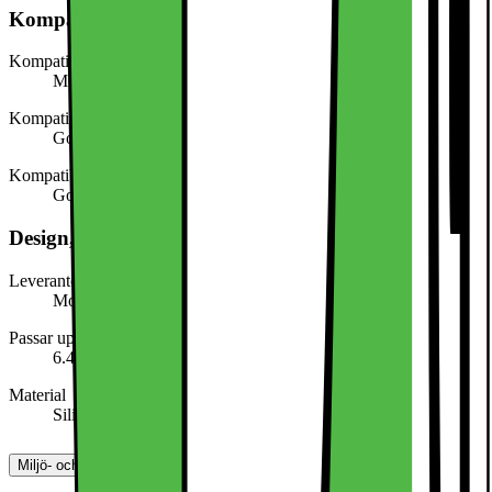
Kompatibel med
Kompatibel med (produkttyp)
Mobiltelefon
Kompatibel med (modell/serie)
Google Pixel 10 Pro Fold
Kompatibel med (märke)
Google
Design, form och placering
Leverantörens färgnamn
Moonstone
Passar upp till (skärmstorlek i tum)
6.4
Material
Silikon
Miljö- och säkerhetsinformation