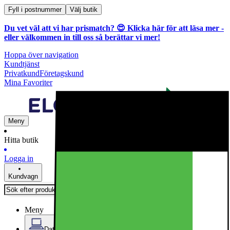
Fyll i postnummer
Välj butik
Du vet väl att vi har prismatch? 😍
Klicka här för att läsa mer
-
eller välkommen in till oss så berättar vi mer!
Hoppa över navigation
Kundtjänst
Privatkund
Företagskund
Mina Favoriter
Meny
Hitta butik
Logga in
Kundvagn
Meny
Datorer & Kontor