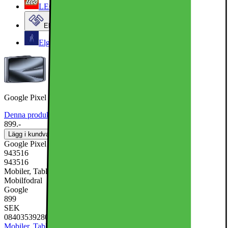
LEGO
Elgiganten Företag
Elgiganten Kundklubb
Google Pixel 10 Pro Fold-skydd (månsten)
Denna produkt har ännu inte blivit bedömd.
0
899.-
Lägg i kundvagn
Google Pixel 10 Pro Fold-skydd (månsten)
943516
943516
Mobiler, Tablets & Smartklockor, Mobiltillbehör, Mobilskal &
Mobilfodral
Google
899
SEK
0840353928008
Mobiler, Tablets & Smartklockor
Mobiltillbehör
Mobilskal &