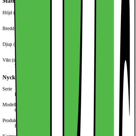
Mått och vikt
Höjd (inkl. emballage)
22,0 mm
Bredd (inkl. emballage)
79,0 mm
Djup (inkl. emballage)
185,0 mm
Vikt (inkl. emballage)
55,0 g
Nyckelspecifikation
Serie
Pixel
Modellnamn
Google GA09847-WW
Produkttyp
Fodral för mobiltelefon