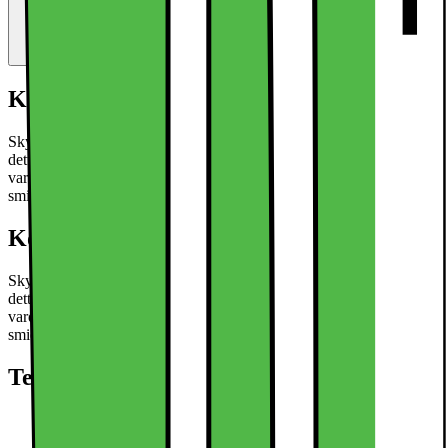
Kort om produkten
Skydda din Google Pixel 10/10 Pro Fold mot stötar och fall med
detta skyddande skal. Den smala profilen ger pålitligt skydd mot
vardagliga olyckor, samtidigt som de exakta utskärningarna ger
smidig åtkomst till alla portar och funktioner.
Läs mer om produkten
Kort om produkten
Skydda din Google Pixel 10/10 Pro Fold mot stötar och fall med
detta skyddande skal. Den smala profilen ger pålitligt skydd mot
vardagliga olyckor, samtidigt som de exakta utskärningarna ger
smidig åtkomst till alla portar och funktioner.
Läs mer om produkten
Teknisk specifikation
Stöt- och fallskydd
Elegant design